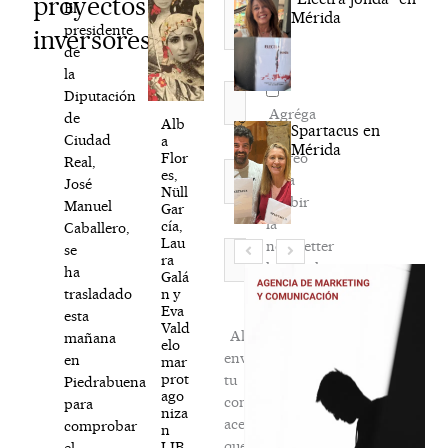
proyectos
El
Mérida
presidente
inversores»
de
la
Nombre*
Diputación
Agréga
de
Alb
Spartacus en
mi
Ciudad
a
Mérida
correo
Flor
Real,
Correo
es,
para
José
electrónico*
Nüll
recibir
Manuel
Gar
la
cía,
Caballero,
Lau
newsletter
Web
se
ra
habitual
ha
Galá
n y
trasladado
Eva
esta
Vald
Al
mañana
elo
enviar
en
mar
prot
tu
Piedrabuena
ago
comentario,
para
niza
aceptas
comprobar
n
que
LIB
el