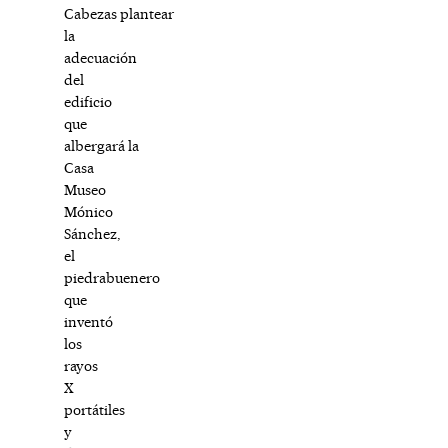
Cabezas plantear
la
adecuación
del
edificio
que
albergará la
Casa
Museo
Mónico
Sánchez,
el
piedrabuenero
que
inventó
los
rayos
X
portátiles
y