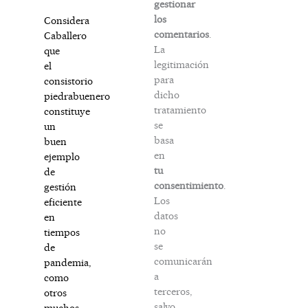
gestionar
los
Considera
comentarios
.
Caballero
La
que
legitimación
el
para
consistorio
dicho
piedrabuenero
tratamiento
constituye
se
un
basa
buen
en
ejemplo
tu
de
consentimiento
.
gestión
Los
eficiente
datos
en
no
tiempos
se
de
comunicarán
pandemia,
a
como
terceros,
otros
salvo
muchos