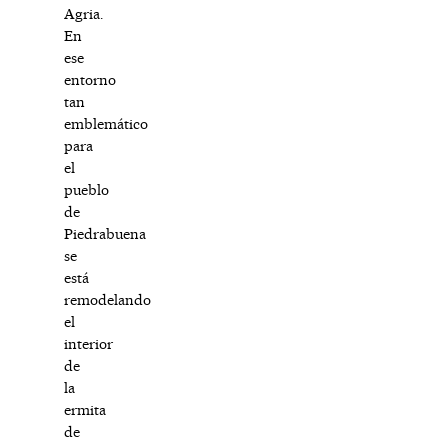
Agria.
En
ese
entorno
tan
emblemático
para
el
pueblo
de
Piedrabuena
se
está
remodelando
el
interior
de
la
ermita
de