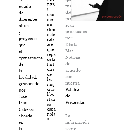
RES
tus
estado
!!!,
datos
de
una
personales
diferentes
obr
a a
sean
obras
ritm
procesados
y
o de
por
proyectos
cab
Diario
aré
que
que
Mas
el
repa
Noticias
ayuntamiento
sa la
de
hist
de
oria
acuerdo
la
de
con
localidad,
las
nuestra
gestionado
muj
eres
Política
por
libe
de
José
rtari
Privacidad
.
Luis
as
espa
Cabezas,
ñola
La
aborda
s
información
en
sobre
la