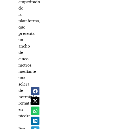
empedrado
de
la
plataforma,
que
presenta
un
ancho
de
cinco
metros,
mediante
una
solera
de
hormigón
rematada
en
piedra.
Por