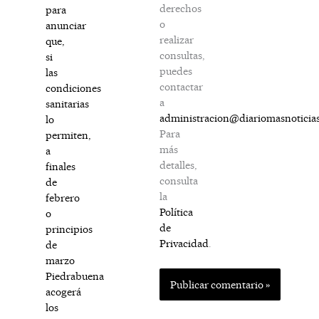
derechos
para
o
anunciar
realizar
que,
consultas,
si
puedes
las
contactar
condiciones
a
sanitarias
administracion@diariomasnoticia
lo
Para
permiten,
más
a
detalles,
finales
consulta
de
la
febrero
Política
o
de
principios
Privacidad
.
de
marzo
Piedrabuena
acogerá
los