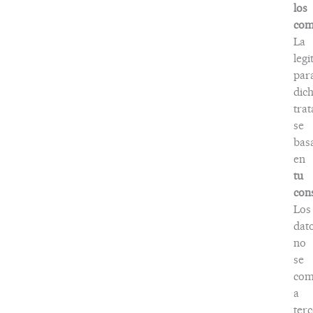
los
com
La
legi
par
dic
tra
se
bas
en
tu
con
Los
dat
no
se
com
a
terc