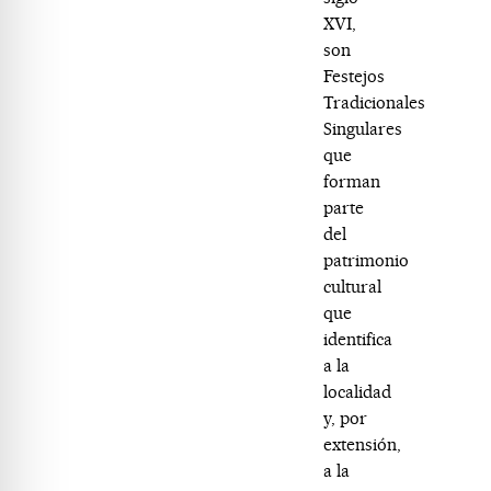
XVI,
son
Festejos
Tradicionales
Singulares
que
forman
parte
del
patrimonio
cultural
que
identifica
a la
localidad
y, por
extensión,
a la