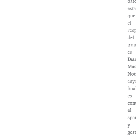
dat
esta
que
el
res
del
tra
es
Dia
Ma
Noti
cuy
fina
es
con
el
spa
y
ges