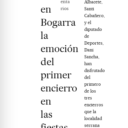
enta
Albacete,
en
rios
Santi
Cabañero,
Bogarra
y el
diputado
la
de
Deportes,
emoción
Dani
Sancha,
del
han
disfrutado
primer
del
primero
encierro
de los
en
tres
encierros
las
que la
localidad
fiestas
serrana