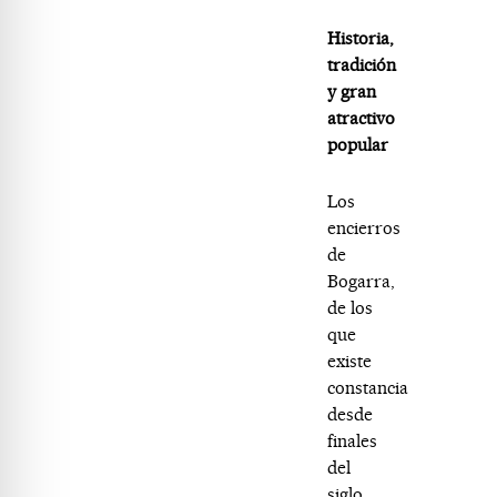
Historia,
tradición
y gran
atractivo
popular
Los
encierros
de
Bogarra,
de los
que
existe
constancia
desde
finales
del
siglo