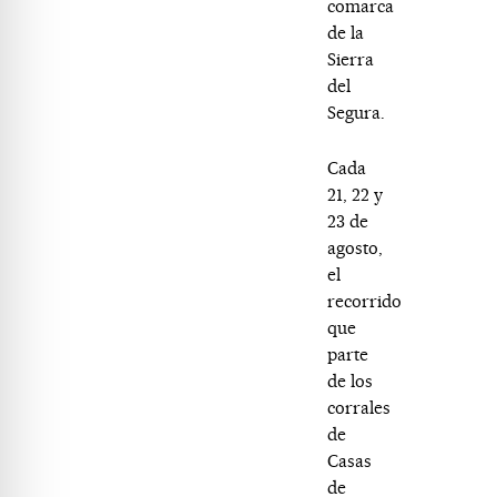
comarca
de la
Sierra
del
Segura.
Cada
21, 22 y
23 de
agosto,
el
recorrido
que
parte
de los
corrales
de
Casas
de