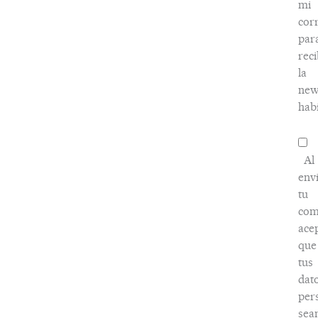
mi
cor
par
reci
la
new
habi
Al
env
tu
com
ace
que
tus
dat
per
sea