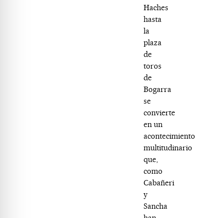
Haches
hasta
la
plaza
de
toros
de
Bogarra
se
convierte
en un
acontecimiento
multitudinario
que,
como
Cabañeri
y
Sancha
han