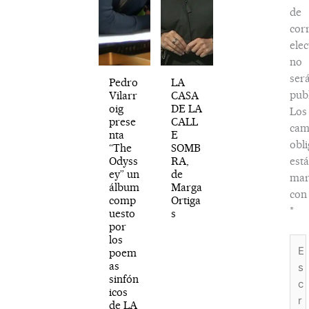
de
cor
elec
no
ser
Pedro
LA
publ
Vilarr
CASA
oig
DE LA
Los
prese
CALL
cam
nta
E
obli
“The
SOMB
Odyss
RA,
est
ey” un
de
mar
álbum
Marga
con
comp
Ortiga
*
uesto
s
por
los
Esc
poem
aquí
as
sinfón
icos
de LA