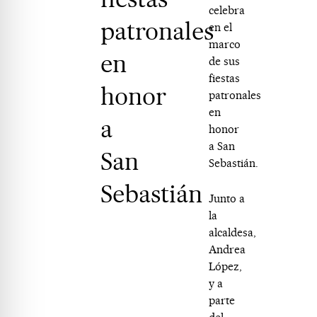
celebra
patronales
en el
marco
en
de sus
fiestas
honor
patronales
en
a
honor
a San
San
Sebastián.
Sebastián
Junto a
la
alcaldesa,
Andrea
López,
y a
parte