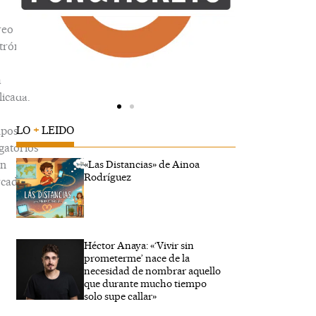
reo
trónico
á
icada.
LO
+
LEIDO
pos
gatorios
án
«Las Distancias» de Ainoa
Rodríguez
cados
Héctor Anaya: «‘Vivir sin
ribe
prometerme’ nace de la
...
necesidad de nombrar aquello
que durante mucho tiempo
solo supe callar»