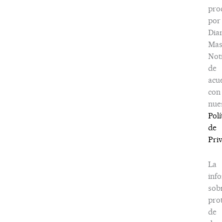
pro
por
Dia
Ma
Noti
de
acu
con
nue
Polí
de
Pri
La
inf
sob
pro
de