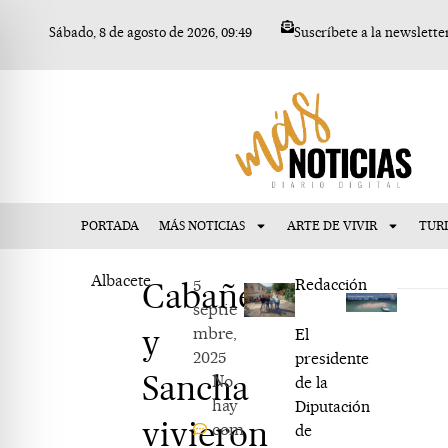
Ir
Sábado, 8 de agosto de 2026, 09:49
Suscríbete a la newslette
al
contenido
PORTADA
MÁS NOTICIAS
ARTE DE VIVIR
TUR
Albacete
Cabañero
5
Redacción
septie
y
mbre,
El
2025
presidente
Sancha
No
de la
hay
Diputación
vivieron
com
de