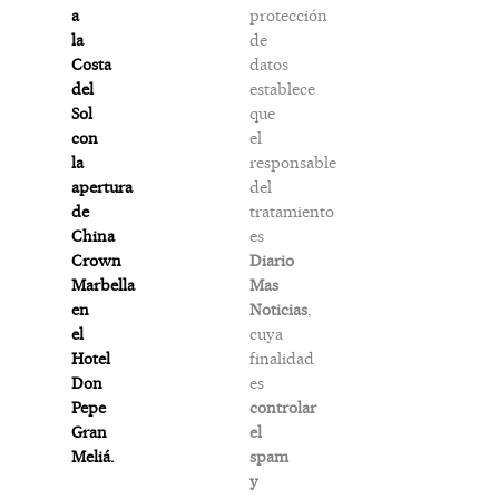
protección
a
de
la
datos
Costa
establece
del
que
Sol
el
con
responsable
la
del
apertura
tratamiento
de
es
China
Diario
Crown
Mas
Marbella
Noticias
,
en
cuya
el
finalidad
Hotel
es
Don
controlar
Pepe
el
Gran
spam
Meliá.
y