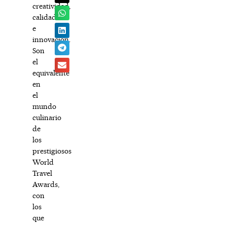
creatividad,
calidad
e
innovación.
Son
el
equivalente
en
el
mundo
culinario
de
los
prestigiosos
World
Travel
Awards,
con
los
que