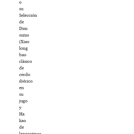
o
su
Selección
de
Dim
sums
(Xiao
long
bao
clásico
de
cerdo
ibérico
en
su
jugo
y
Ha
kao
de
langostinos