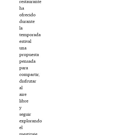
restaurante
ha
ofrecido
durante
la
temporada
estival
una
propuesta
pensada
para
compartir,
disfrutar
al
aire
libre
y
seguir
explorando
el
mestizaje