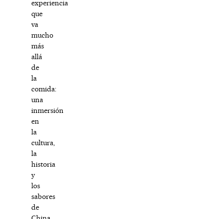
experiencia
que
va
mucho
más
allá
de
la
comida:
una
inmersión
en
la
cultura,
la
historia
y
los
sabores
de
China,