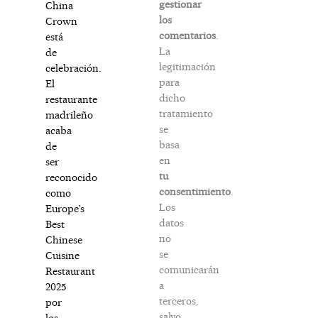
gestionar
China
los
Crown
comentarios
.
está
La
de
legitimación
celebración.
para
El
dicho
restaurante
tratamiento
madrileño
se
acaba
basa
de
en
ser
tu
reconocido
consentimiento
.
como
Los
Europe’s
datos
Best
no
Chinese
se
Cuisine
comunicarán
Restaurant
a
2025
terceros,
por
salvo
los