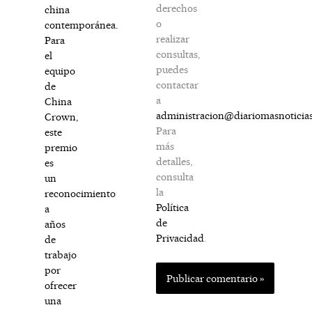
derechos
china
o
contemporánea.
realizar
Para
consultas,
el
puedes
equipo
contactar
de
a
China
administracion@diariomasnoticia
Crown,
Para
este
más
premio
detalles,
es
consulta
un
la
reconocimiento
Política
a
de
años
Privacidad
.
de
trabajo
por
ofrecer
una