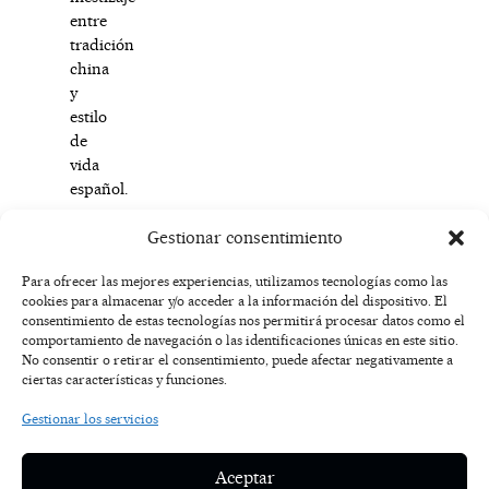
entre
tradición
china
y
estilo
de
vida
español.
Gestionar consentimiento
Para ofrecer las mejores experiencias, utilizamos tecnologías como las
cookies para almacenar y/o acceder a la información del dispositivo. El
F
I
T
X
Y
consentimiento de estas tecnologías nos permitirá procesar datos como el
a
n
i
-
o
AVISO
comportamiento de navegación o las identificaciones únicas en este sitio.
c
s
k
t
u
LEGAL
No consentir o retirar el consentimiento, puede afectar negativamente a
e
t
t
w
t
ciertas características y funciones.
b
a
o
i
u
o
g
k
t
b
POLÍTICA
Gestionar los servicios
o
r
t
e
DE
k
a
e
COOKIES
-
m
r
Aceptar
f