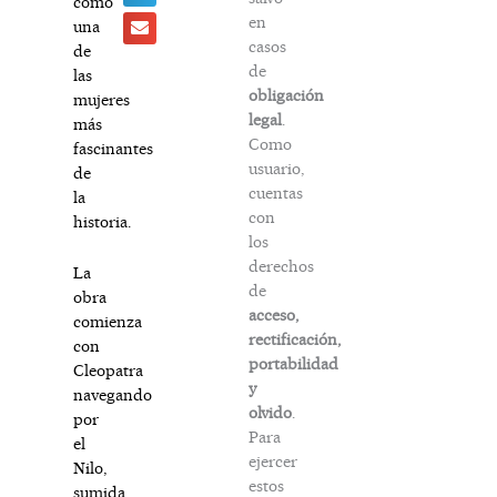
como
en
una
casos
de
de
las
obligación
mujeres
legal
.
más
Como
fascinantes
usuario,
de
cuentas
la
con
historia.
los
derechos
La
de
obra
acceso,
comienza
rectificación,
con
portabilidad
Cleopatra
y
navegando
olvido
.
por
Para
el
ejercer
Nilo,
estos
sumida