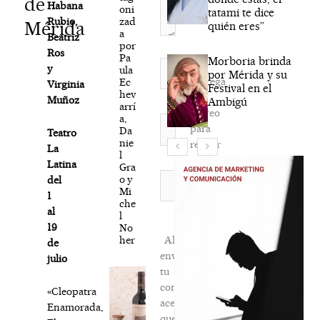
de
Habana
oni
tatami te dice
zad
Rubio,
Mérida
quién eres”
a
Beatriz
por
Ros
Pa
Morboria brinda
Nombre*
y
ula
por Mérida y su
Agréga
Ec
Virginia
Festival en el
hev
mi
Muñoz
Ambigú
arrí
correo
a,
Correo
para
Da
Teatro
electrónico*
nie
recibir
La
l
la
Latina
Gra
newsletter
Web
o y
del
Mi
habitual
1
che
al
l
19
No
her
Al
de
enviar
julio
tu
comentario,
«Cleopatra
aceptas
Enamorada,
que