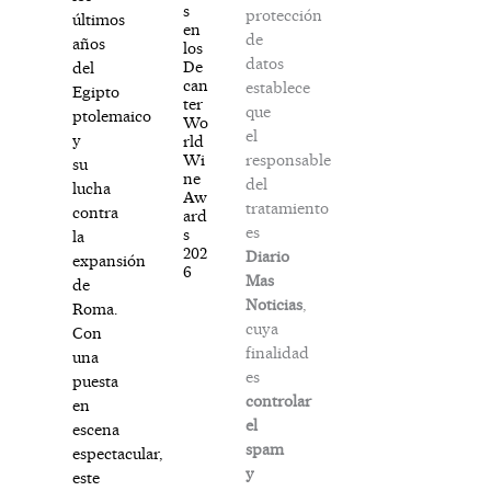
s
protección
últimos
en
de
años
los
datos
De
del
can
establece
Egipto
ter
que
ptolemaico
Wo
el
y
rld
responsable
Wi
su
ne
del
lucha
Aw
tratamiento
contra
ard
es
s
la
202
Diario
expansión
6
Mas
de
Noticias
,
Roma.
cuya
Con
finalidad
una
es
puesta
controlar
en
el
escena
spam
espectacular,
y
este