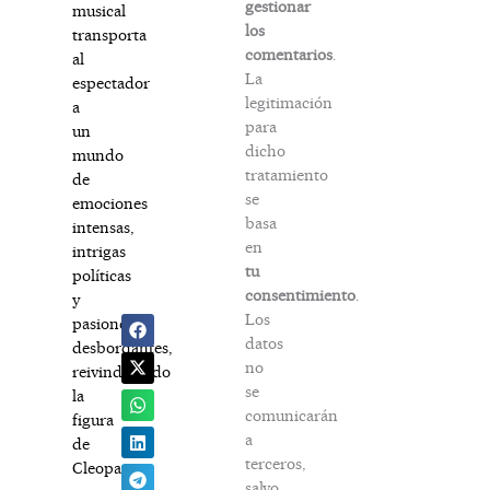
gestionar
musical
los
transporta
comentarios
.
al
La
espectador
legitimación
a
para
un
dicho
mundo
tratamiento
de
se
emociones
basa
intensas,
en
intrigas
tu
políticas
consentimiento
.
y
Los
pasiones
datos
desbordantes,
no
reivindicando
se
la
comunicarán
figura
a
de
terceros,
Cleopatra
salvo