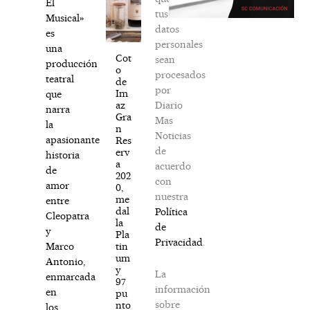
El
tus
Musical»
datos
es
personales
una
Cot
sean
producción
o
procesados
teatral
de
por
Im
que
Diario
az
narra
Gra
Mas
la
n
Noticias
apasionante
Res
de
erv
historia
a
acuerdo
de
202
con
amor
0,
nuestra
me
entre
dal
Política
Cleopatra
la
de
y
Pla
Privacidad
.
tin
Marco
um
Antonio,
y
La
enmarcada
97
información
en
pu
sobre
nto
los