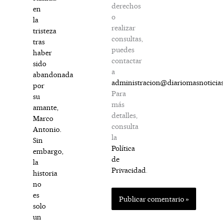
derechos
en
o
la
realizar
tristeza
consultas,
tras
puedes
haber
contactar
sido
a
abandonada
administracion@diariomasnoticia
por
Para
su
más
amante,
detalles,
Marco
consulta
Antonio.
la
Sin
Política
embargo,
de
la
Privacidad
.
historia
no
es
solo
un