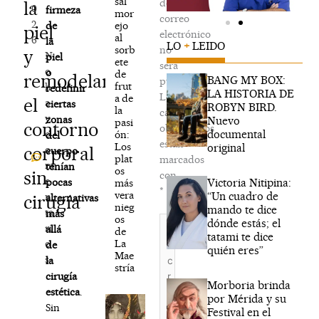
sal
de
la
0
firmeza
mor
correo
2
ejo
de
piel
electrónico
al
6
la
LO
+
LEIDO
sorb
no
y
N
piel
ete
será
o
o
de
remodelar
BANG MY BOX:
publicada.
frut
h
redefinir
LA HISTORIA DE
Los
a de
el
a
ciertas
ROBYN BIRD.
la
campos
y
zonas
Nuevo
pasi
contorno
obligatorios
documental
c
ón:
del
están
Los
original
corporal
o
cuerpo
plat
marcados
m
tenían
os
sin
con
e
Victoria Nitipina:
pocas
más
*
vera
“Un cuadro de
n
cirugía
alternativas
nieg
mando te dice
ta
más
os
Escribe
dónde estás; el
ri
allá
de
aquí...
tatami te dice
La
o
de
quién eres”
Mae
s
la
stría
cirugía
Morboria brinda
estética
.
por Mérida y su
Sin
Festival en el