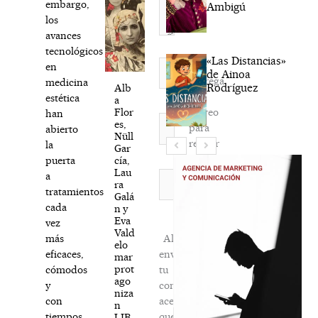
embargo,
Ambigú
los
avances
tecnológicos
«Las Distancias»
Nombre*
en
de Ainoa
Agréga
medicina
Rodríguez
Alb
mi
estética
a
correo
Flor
han
Correo
es,
para
abierto
electrónico*
Nüll
recibir
la
Gar
la
cía,
puerta
Lau
newsletter
Web
a
ra
habitual
tratamientos
Galá
cada
n y
Eva
vez
Vald
Al
más
elo
enviar
eficaces,
mar
prot
tu
cómodos
ago
comentario,
y
niza
aceptas
con
n
que
tiempos
LIB