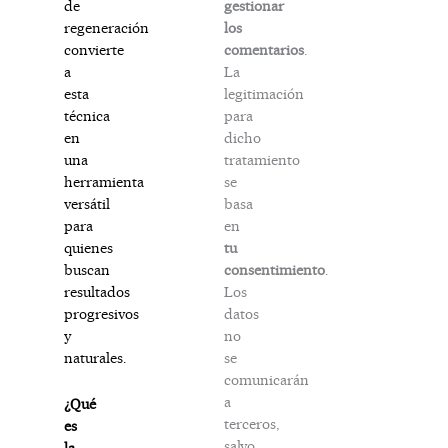
gestionar
de
los
regeneración
comentarios
.
convierte
La
a
legitimación
esta
para
técnica
dicho
en
tratamiento
una
se
herramienta
basa
versátil
en
para
tu
quienes
consentimiento
.
buscan
Los
resultados
datos
progresivos
no
y
se
naturales.
comunicarán
a
¿Qué
terceros,
es
salvo
la