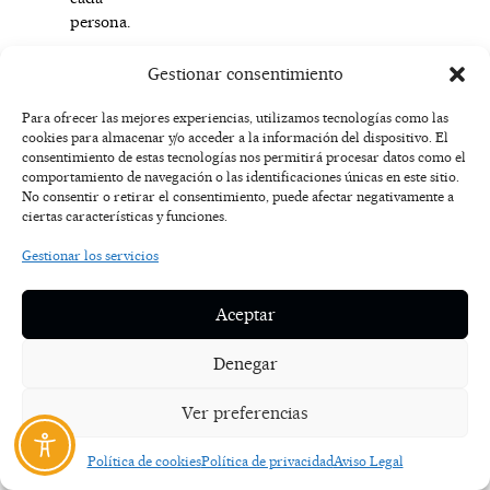
persona.
¿Quién
Gestionar consentimiento
puede
Para ofrecer las mejores experiencias, utilizamos tecnologías como las
beneficiarse
cookies para almacenar y/o acceder a la información del dispositivo. El
de
consentimiento de estas tecnologías nos permitirá procesar datos como el
este
comportamiento de navegación o las identificaciones únicas en este sitio.
tratamiento?
No consentir o retirar el consentimiento, puede afectar negativamente a
ciertas características y funciones.
La
Gestionar los servicios
radiofrecuencia
puede
Aceptar
ser
una
opción
Denegar
interesante
para
Ver preferencias
hombres
y
Política de cookies
Política de privacidad
Aviso Legal
mujeres