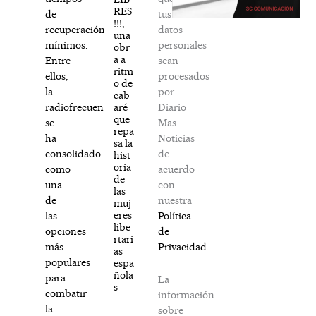
RES
tus
de
!!!,
datos
recuperación
una
personales
mínimos.
obr
a a
sean
Entre
ritm
procesados
ellos,
o de
por
la
cab
Diario
aré
radiofrecuencia
que
Mas
se
repa
Noticias
ha
sa la
de
consolidado
hist
oria
acuerdo
como
de
con
una
las
nuestra
de
muj
eres
Política
las
libe
de
opciones
rtari
Privacidad
.
más
as
populares
espa
ñola
para
La
s
combatir
información
la
sobre