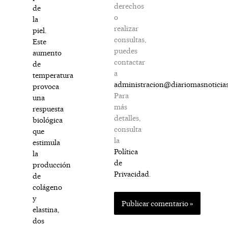
derechos
de
o
la
realizar
piel.
consultas,
Este
puedes
aumento
contactar
de
a
temperatura
administracion@diariomasnoticia
provoca
Para
una
más
respuesta
detalles,
biológica
consulta
que
la
estimula
Política
la
de
producción
Privacidad
.
de
colágeno
y
elastina,
dos