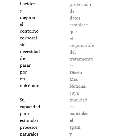
flacidez
protección
y
de
mejorar
datos
el
establece
contorno
que
corporal
el
sin
responsable
necesidad
del
de
tratamiento
pasar
es
por
Diario
un
Mas
quirófano.
Noticias
,
cuya
finalidad
Su
es
capacidad
controlar
para
el
estimular
spam
procesos
y
naturales