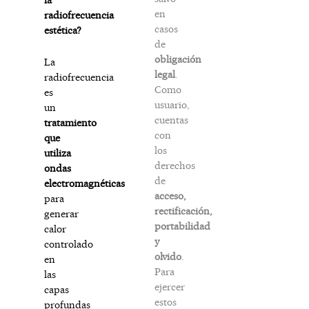
en
radiofrecuencia
casos
estética?
de
obligación
La
legal
.
radiofrecuencia
Como
es
usuario,
un
cuentas
tratamiento
con
que
los
utiliza
derechos
ondas
de
electromagnéticas
acceso,
para
rectificación,
generar
portabilidad
calor
y
controlado
olvido
.
en
Para
las
ejercer
capas
estos
profundas