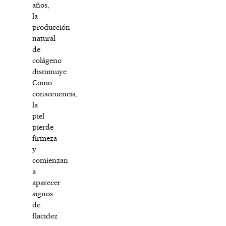
años,
la
producción
natural
de
colágeno
disminuye.
Como
consecuencia,
la
piel
pierde
firmeza
y
comienzan
a
aparecer
signos
de
flacidez