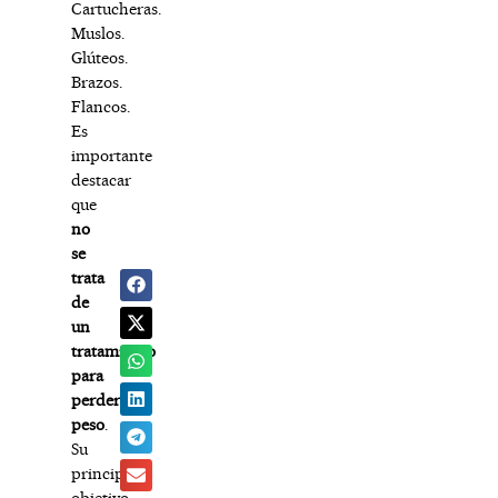
Cartucheras.
Muslos.
Glúteos.
Brazos.
Flancos.
Es
importante
destacar
que
no
se
trata
de
un
tratamiento
para
perder
peso
.
Su
principal
objetivo