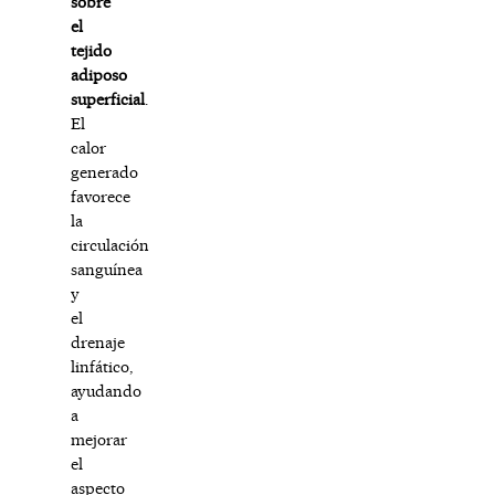
sobre
el
tejido
adiposo
superficial
.
El
calor
generado
favorece
la
circulación
sanguínea
y
el
drenaje
linfático,
ayudando
a
mejorar
el
aspecto