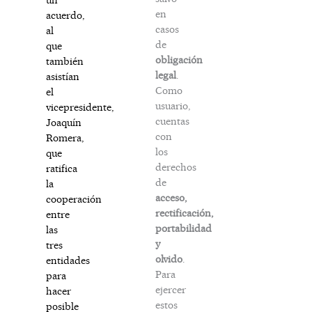
en
acuerdo,
casos
al
de
que
obligación
también
legal
.
asistían
Como
el
usuario,
vicepresidente,
cuentas
Joaquín
con
Romera,
los
que
derechos
ratifica
de
la
acceso,
cooperación
rectificación,
entre
portabilidad
las
y
tres
olvido
.
entidades
Para
para
ejercer
hacer
estos
posible