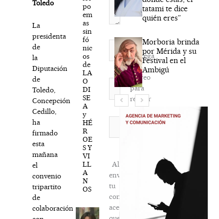
Toledo
po
tatami te dice
em
quién eres”
as
La
sin
presidenta
fó
Morboria brinda
Nombre*
de
nic
por Mérida y su
Agréga
os
la
Festival en el
de
mi
Diputación
Ambigú
LA
correo
de
O
Correo
para
DI
Toledo,
electrónico*
SE
recibir
Concepción
A
la
Cedillo,
y
newsletter
Web
ha
HÉ
R
habitual
firmado
OE
esta
S Y
mañana
VI
LL
Al
el
A
enviar
convenio
N
tu
tripartito
OS
comentario,
de
aceptas
colaboración
que
con