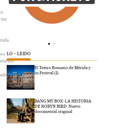
eo
rónico
cada.
LO
+
LEIDO
os
atorios
n
El Teatro Romano de Mérida y
su Festival (I)
ados
BANG MY BOX: LA HISTORIA
be
DE ROBYN BIRD. Nuevo
.
documental original