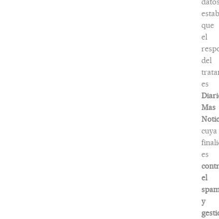
dato
estab
que
el
resp
del
trat
es
Diari
Mas
Notic
cuya
final
es
contr
el
spa
y
gesti