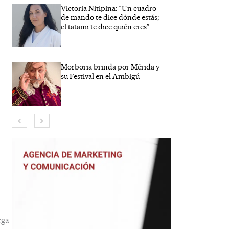
Victoria Nitipina: “Un cuadro
de mando te dice dónde estás;
el tatami te dice quién eres”
Morboria brinda por Mérida y
su Festival en el Ambigú
re*
eo
rónico*
ga