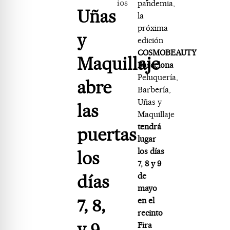
ios
pandemia,
Uñas
la
próxima
y
edición
COSMOBEAUTY
Maquillaje
Barcelona
Peluquería,
abre
Barbería,
Uñas y
las
Maquillaje
tendrá
puertas
lugar
los días
los
7, 8 y 9
días
de
mayo
7, 8,
en el
recinto
y 9
Fira