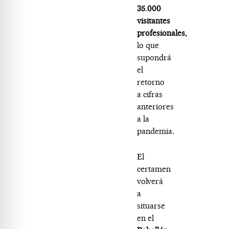
35.000
visitantes
profesionales,
lo que
supondrá
el
retorno
a cifras
anteriores
a la
pandemia
.
El
certamen
volverá
a
situarse
en el