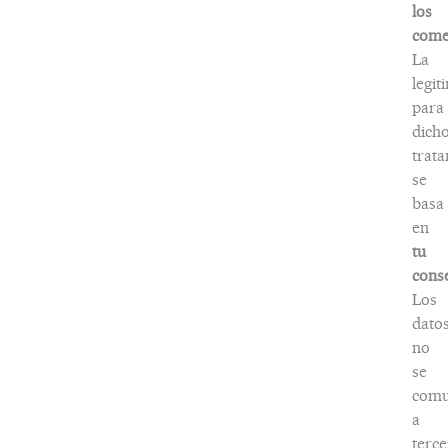
los
come
La
legit
para
dich
trat
se
basa
en
tu
cons
Los
dato
no
se
comu
a
terce