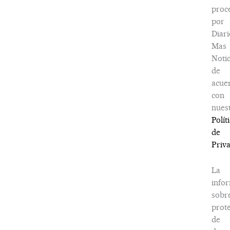
proc
por
Diari
Mas
Notic
de
acue
con
nues
Polít
de
Priv
La
info
sobr
prot
de