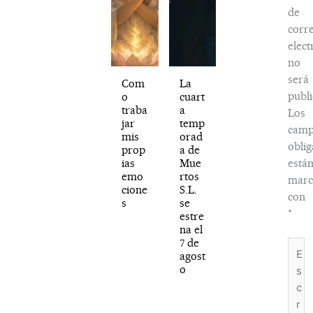
de
corr
elect
no
será
Com
La
publi
o
cuart
traba
a
Los
jar
temp
camp
mis
orad
oblig
prop
a de
ias
Mue
está
emo
rtos
marc
cione
S.L.
con
s
se
*
estre
na el
7 de
Escri
agost
aquí..
o