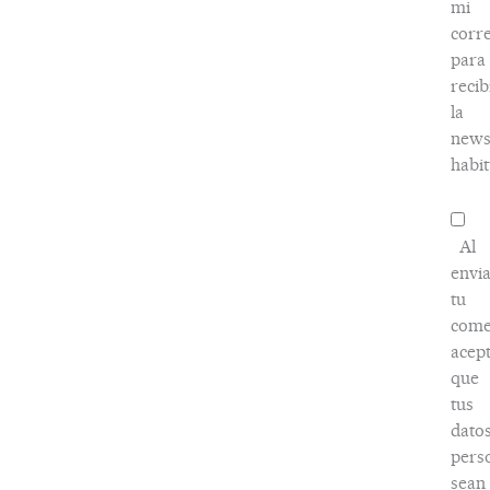
mi
corr
para
recib
la
news
habit
Al
envi
tu
come
acep
que
tus
dato
pers
sean