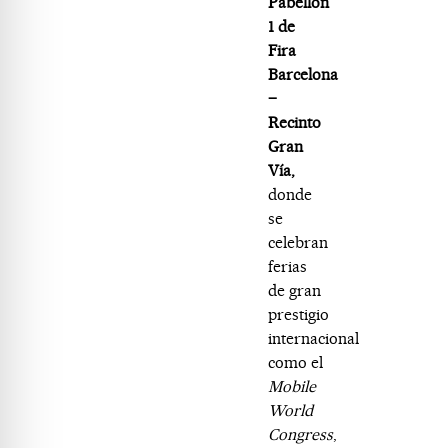
Pabellón
1 de
Fira
Barcelona
–
Recinto
Gran
Vía,
donde
se
celebran
ferias
de gran
prestigio
internacional
como el
Mobile
World
Congress
,