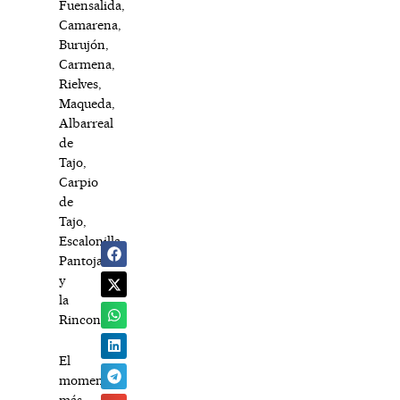
Fuensalida,
Camarena,
Burujón,
Carmena,
Rielves,
Maqueda,
Albarreal
de
Tajo,
Carpio
de
Tajo,
Escalonilla,
Pantoja
y
la
Rinconada.
El
momento
más