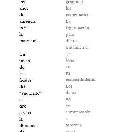
gestionar
los
los
años
comentarios
.
de
La
ausencia
legitimación
por
para
la
dicho
pandemia.
tratamiento
se
Un
basa
inicio
en
de
tu
las
consentimiento
.
fiestas
Los
del
datos
“Vaquerito”
no
al
se
que
comunicarán
asistía
a
la
terceros,
diputada
salvo
de