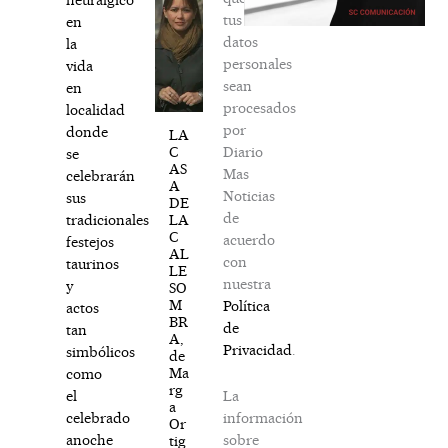
tus
en
datos
la
personales
vida
sean
en
procesados
localidad
por
donde
LA
Diario
C
se
AS
Mas
celebrarán
A
Noticias
sus
DE
de
LA
tradicionales
C
acuerdo
festejos
AL
con
taurinos
LE
nuestra
y
SO
M
Política
actos
BR
de
tan
A,
Privacidad
.
simbólicos
de
Ma
como
rg
La
el
a
información
celebrado
Or
sobre
anoche
tig