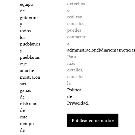
derechos
equipo
o
de
realizar
gobierno
consultas,
y
puedes
todos
contactar
los
a
pueblanos
administracion@diariomasnoticia
y
Para
pueblanas
más
que
detalles,
anoche
consulta
mostraron
la
sus
Política
ganas
de
de
Privacidad
.
disfrutar
de
este
tiempo
de