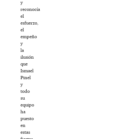
y
reconocía
el
esfuerzo,
el
empeño
y
la
ilusión
que
Ismael
Pinel
y
todo
su
equipo
ha
puesto
en
estas
fiestas,