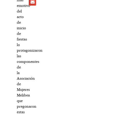
emotivo
del
acto
de
inicio
de
fiestas
lo
protagonizaron
las
componentes
de
la
Asociación
de
Mujeres
Melibea
que
pregonaron
estas