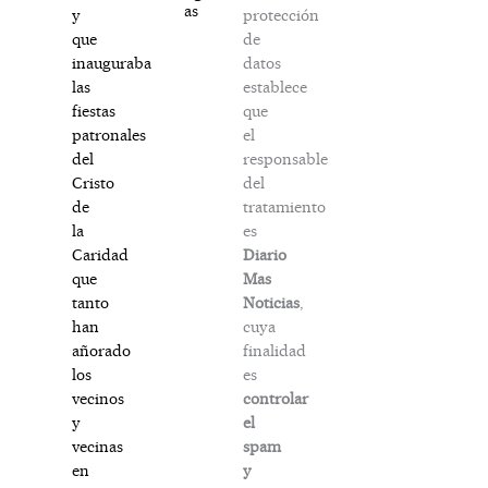
as
protección
y
de
que
datos
inauguraba
establece
las
que
fiestas
el
patronales
responsable
del
del
Cristo
tratamiento
de
es
la
Diario
Caridad
Mas
que
Noticias
,
tanto
cuya
han
finalidad
añorado
es
los
controlar
vecinos
el
y
spam
vecinas
y
en