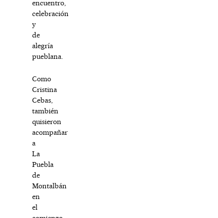
encuentro,
celebración
y
de
alegría
pueblana.
Como
Cristina
Cebas,
también
quisieron
acompañar
a
La
Puebla
de
Montalbán
en
el
comienzo