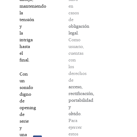
en
manteniendo
casos
la
de
tensión
obligación
y
legal
.
la
Como
intriga
usuario,
hasta
cuentas
el
con
final.
los
derechos
Con
de
un
acceso,
sonido
rectificación,
digno
portabilidad
de
y
opening
olvido
.
de
Para
serie
ejercer
y
estos
una