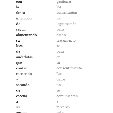
gestionar
con
los
la
comentarios
.
única
La
intención
legitimación
de
para
seguir
dicho
alimentando
tratamiento
su
se
lista
basa
de
en
anécdotas
tu
que
consentimiento
.
contar:
Los
metiendo
datos
y
no
sacando
se
de
comunicarán
escena
a
a
terceros,
su
salvo
antojo,