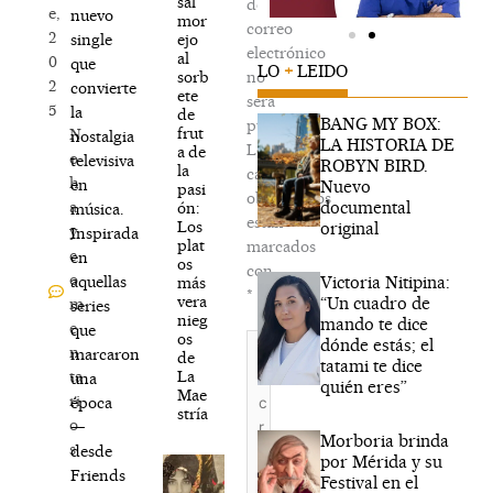
sal
de
e,
nuevo
mor
correo
2
ejo
single
electrónico
al
0
que
LO
+
LEIDO
sorb
no
2
convierte
ete
será
5
la
de
BANG MY BOX:
publicada.
frut
N
nostalgia
LA HISTORIA DE
Los
a de
o
televisiva
ROBYN BIRD.
la
campos
h
en
Nuevo
pasi
obligatorios
documental
a
ón:
música.
están
Los
original
y
Inspirada
plat
marcados
c
en
os
con
o
Victoria Nitipina:
aquellas
más
*
vera
“Un cuadro de
m
series
nieg
mando te dice
e
que
os
Escribe
dónde estás; el
n
marcaron
de
aquí...
tatami te dice
La
ta
una
quién eres”
Mae
ri
época
stría
o
—
Morboria brinda
s
desde
por Mérida y su
Friends
Festival en el