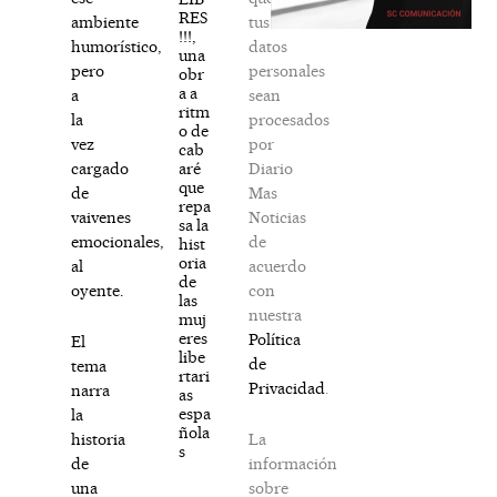
RES
tus
ambiente
!!!,
datos
humorístico,
una
personales
pero
obr
a a
sean
a
ritm
procesados
la
o de
por
vez
cab
Diario
aré
cargado
que
Mas
de
repa
Noticias
vaivenes
sa la
de
emocionales,
hist
oria
acuerdo
al
de
con
oyente.
las
nuestra
muj
eres
Política
El
libe
de
tema
rtari
Privacidad
.
narra
as
espa
la
ñola
La
historia
s
información
de
sobre
una