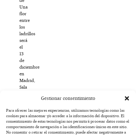
de
Una
flor
entre
los
ladrillos
será
el
13
de
diciembre
en
Madrid,
Sala
Nuevo
Gestionar consentimiento
Galileo.
Para ofrecer las mejores experiencias, utilizamos tecnologías como las
cookies para almacenar y/o acceder a la información del dispositivo. El
F
I
T
X
Y
consentimiento de estas tecnologías nos permitirá procesar datos como el
a
n
i
-
o
AVISO
comportamiento de navegación o las identificaciones únicas en este sitio.
c
s
k
t
u
LEGAL
No consentir o retirar el consentimiento, puede afectar negativamente a
e
t
t
w
t