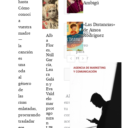
hasta
Ambigú
Cómo
conocí
a
«Las Distancias»
Nombre*
vuestra
de Ainoa
Agréga
madre
Rodríguez
Alb
mi
—
a
correo
Flor
la
Correo
es,
para
canción
electrónico*
Nüll
recibir
es
Gar
la
cía,
una
Lau
newsletter
Web
oda
ra
habitual
al
Galá
género
n y
Eva
de
Vald
Al
las
elo
enviar
risas
mar
prot
tu
enlatadas,
ago
comentario,
procurando
niza
aceptas
trasladar
n
que
ese
LIB