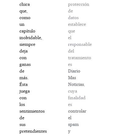
protección
chica
de
que,
datos
como
establece
un
que
capítulo
el
inolvidable,
responsable
siempre
del
deja
tratamiento
con
es
ganas
Diario
de
Mas
más.
Noticias
,
Ésta
cuya
juega
finalidad
con
es
los
controlar
sentimientos
el
de
spam
sus
y
pretendientes