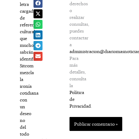
derechos
letra
o
cargada
realizar
de
consultas,
referencias
puedes
culturales
contactar
que
a
muchos
administracion@diariomasnoticia
sabrán
Para
identificar,
más
Sitcom
detalles,
mezcla
consulta
la
la
ironía
Política
cotidiana
de
con
Privacidad
.
un
deseo
no
del
todo