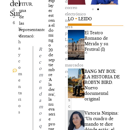
esp
de
del
2
FITUR,
lay
correo
0
er
una
Sur
electrónico
est
2
de
LO
+
LEIDO
ren
no
6
las
a el
será
N
representantes
do
El Teatro
publicada.
mi
o
destacó:
Romano de
Los
ng
h
Mérida y su
o
campos
a
Festival (I)
R
20
obligatorios
y
de
e
están
sep
c
c
tie
marcados
o
o
mb
BANG MY BOX:
con
m
re
m
LA HISTORIA DE
*
‘A
e
e
ROBYN BIRD.
la
n
n
Nuevo
der
Escribe
ta
documental
d
iva’,
aquí...
original
la
ri
a
nu
o
m
eva
s
Victoria Nitipina:
o
seri
“Un cuadro de
e
s
mando te dice
pro
q
tag
dónde estás; el