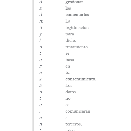
d
gestionar
a
los
d
comentarios
.
m
La
u
legitimación
y
para
i
dicho
n
tratamiento
t
se
e
basa
r
en
e
tu
s
consentimiento
.
a
Los
n
datos
t
no
e
se
,
comunicarán
e
a
n
terceros,
t
salvo