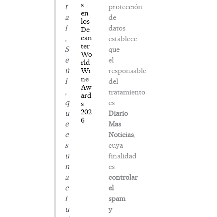
s
t
protección
en
a
de
los
l
datos
De
can
,
establece
ter
S
que
Wo
e
el
rld
ú
responsable
Wi
ne
l
del
Aw
,
tratamiento
ard
q
es
s
202
u
Diario
6
e
Mas
e
Noticias
,
s
cuya
u
finalidad
n
es
a
controlar
c
el
i
spam
u
y