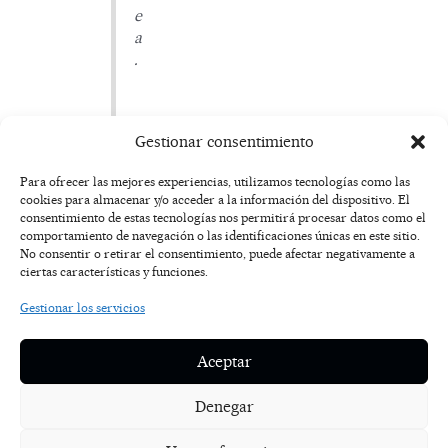
e
a
.
Gestionar consentimiento
Para ofrecer las mejores experiencias, utilizamos tecnologías como las
cookies para almacenar y/o acceder a la información del dispositivo. El
F
I
T
X
Y
consentimiento de estas tecnologías nos permitirá procesar datos como el
a
n
i
-
o
AVISO
comportamiento de navegación o las identificaciones únicas en este sitio.
c
s
k
t
u
LEGAL
No consentir o retirar el consentimiento, puede afectar negativamente a
e
t
t
w
t
ciertas características y funciones.
b
a
o
i
u
o
g
k
t
b
POLÍTICA
Gestionar los servicios
o
r
t
e
DE
k
a
e
COOKIES
-
m
r
Aceptar
f
POLÍTICA DE
PRIVACIDAD
Denegar
NOSOTROS