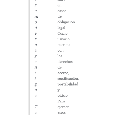
r
en
e
casos
m
de
o
obligación
d
legal
.
e
Como
r
usuario,
n
cuentas
a
con
y
los
a
derechos
n
de
t
acceso,
i
rectificación,
g
portabilidad
u
y
a
olvido
.
.
Para
T
ejercer
a
estos