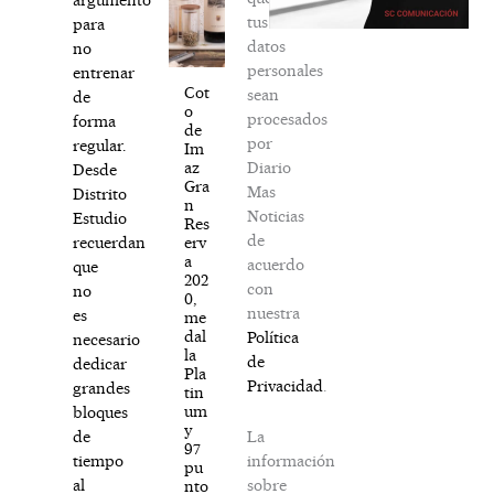
tus
para
datos
no
personales
entrenar
Cot
sean
de
o
procesados
forma
de
por
regular.
Im
Diario
az
Desde
Gra
Mas
Distrito
n
Noticias
Estudio
Res
de
erv
recuerdan
a
acuerdo
que
202
con
no
0,
nuestra
es
me
dal
Política
necesario
la
de
dedicar
Pla
Privacidad
.
grandes
tin
um
bloques
y
La
de
97
información
tiempo
pu
sobre
al
nto