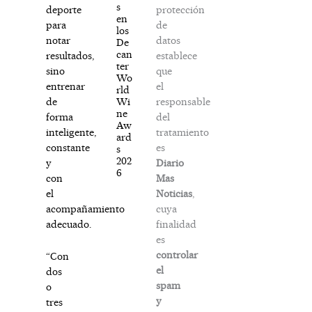
s
protección
deporte
en
de
para
los
datos
notar
De
can
establece
resultados,
ter
que
sino
Wo
el
entrenar
rld
responsable
Wi
de
ne
del
forma
Aw
tratamiento
inteligente,
ard
es
constante
s
202
Diario
y
6
Mas
con
Noticias
,
el
cuya
acompañamiento
finalidad
adecuado.
es
controlar
“Con
el
dos
spam
o
y
tres