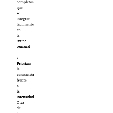
completos
que
se
integran
fácilmente
en
la
rutina
semanal
⦁
Priorizar
la
constancia
frente
a
la
intensidad
Otra
de