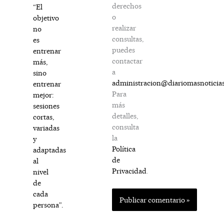
derechos
“El
o
objetivo
realizar
no
consultas,
es
puedes
entrenar
contactar
más,
a
sino
administracion@diariomasnoticia
entrenar
Para
mejor:
más
sesiones
detalles,
cortas,
consulta
variadas
la
y
Política
adaptadas
de
al
Privacidad
.
nivel
de
cada
persona”.