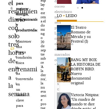
esp
de
el
2
para
lay
correo
6
er
mejorar
rendimiento
electrónico
est
N
energía,
LO
+
LEIDO
ren
no
diario
o
concentración
a el
será
h
y
do
con
El Teatro
publicada.
mi
a
productividad
Romano de
Los
ng
solo
y
Mérida y su
o
campos
c
Festival (I)
Mantener
20
tres
obligatorios
o
de
una
están
sep
horas
m
buena
tie
marcados
e
condición
mb
de
BANG MY BOX:
con
n
re
física
LA HISTORIA DE
*
‘A
ta
entrenamiento
se
ROBYN BIRD.
la
ri
Nuevo
ha
der
Escribe
a
o
documental
convertido
iva’,
aquí...
original
la
s
la
en
nu
un
eva
semana
Victoria Nitipina:
factor
seri
“Un cuadro de
e
clave
mando te dice
pro
para
tag
dónde estás; el