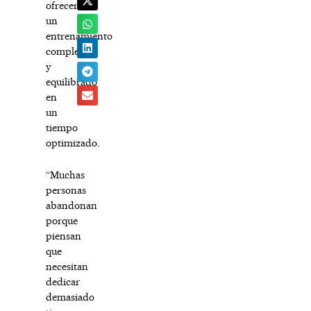
ofrecer
un
entrenamiento
completo
y
equilibrado
en
un
tiempo
optimizado.
“Muchas
personas
abandonan
porque
piensan
que
necesitan
dedicar
demasiado