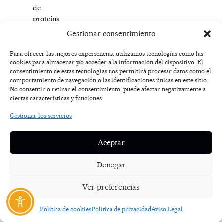
de
proteína
de
Gestionar consentimiento
calidad
—
Para ofrecer las mejores experiencias, utilizamos tecnologías como las
ya
cookies para almacenar y/o acceder a la información del dispositivo. El
consentimiento de estas tecnologías nos permitirá procesar datos como el
sea
comportamiento de navegación o las identificaciones únicas en este sitio.
en
No consentir o retirar el consentimiento, puede afectar negativamente a
forma
ciertas características y funciones.
de
Gestionar los servicios
comida
sólida
o
Aceptar
batido
—
Denegar
para
ayudar
Ver preferencias
a
la
Política de cookies
Política de privacidad
Aviso Legal
recuperación