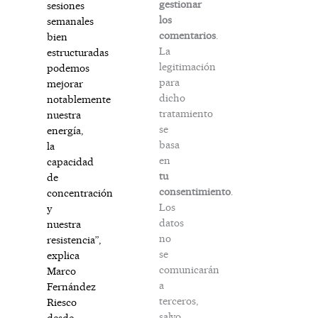
gestionar
sesiones
los
semanales
comentarios
.
bien
La
estructuradas
legitimación
podemos
para
mejorar
dicho
notablemente
tratamiento
nuestra
se
energía,
basa
la
en
capacidad
tu
de
consentimiento
.
concentración
Los
y
datos
nuestra
no
resistencia”,
se
explica
comunicarán
Marco
a
Fernández
terceros,
Riesco
salvo
desde