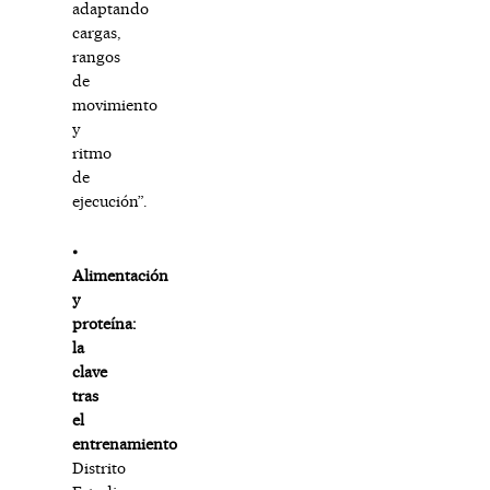
adaptando
cargas,
rangos
de
movimiento
y
ritmo
de
ejecución”.
⦁
Alimentación
y
proteína:
la
clave
tras
el
entrenamiento
Distrito