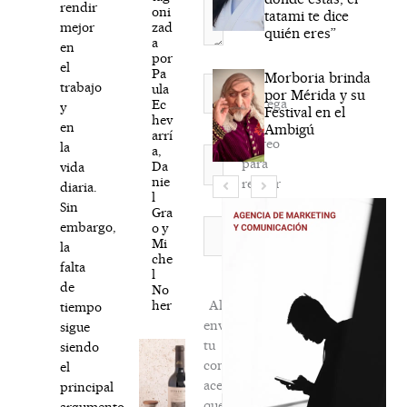
rendir
oni
tatami te dice
zad
mejor
quién eres”
a
en
por
el
Pa
Morboria brinda
Nombre*
trabajo
ula
por Mérida y su
Agréga
Ec
y
Festival en el
hev
mi
en
Ambigú
arrí
correo
la
a,
Correo
para
Da
vida
electrónico*
nie
recibir
diaria.
l
la
Sin
Gra
newsletter
Web
embargo,
o y
Mi
habitual
la
che
falta
l
de
No
her
Al
tiempo
enviar
sigue
tu
siendo
comentario,
el
aceptas
principal
que
argumento