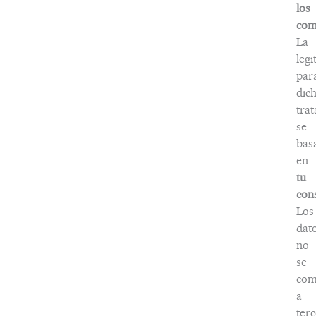
los
com
La
legi
par
dic
tra
se
bas
en
tu
con
Los
dat
no
se
com
a
terc