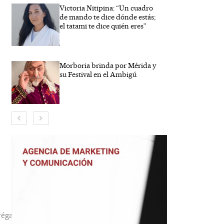
Victoria Nitipina: “Un cuadro
de mando te dice dónde estás;
el tatami te dice quién eres”
Morboria brinda por Mérida y
su Festival en el Ambigú
bre*
reo
trónico*
b
éga