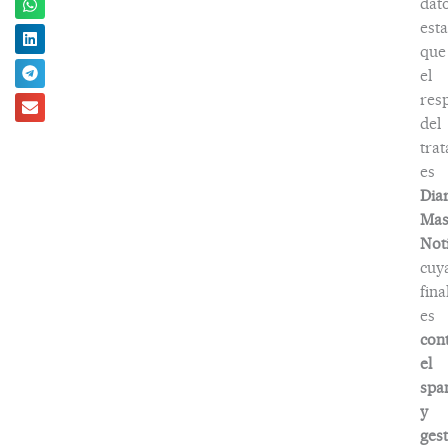
dat
esta
que
el
res
del
tra
es
Dia
Ma
Noti
cuy
fina
es
con
el
spa
y
ges