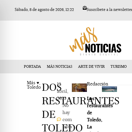
Ir
Sábado, 8 de agosto de 2026, 12:22
Suscríbete a la newslette
al
contenido
PORTADA
MÁS NOTICIAS
ARTE DE VIVIR
TURISMO
Más ♥
,
DOS
13
Redacción
Toledo
abril,
RESTAURANTES
2021
Los
No
restaurantes
DE
hay
de
com
Toledo,
TOLEDO
enta
La