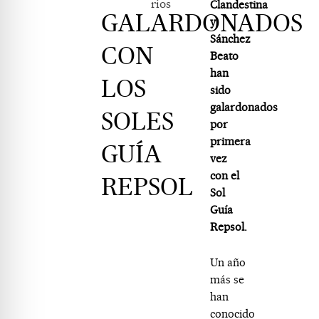
rios
Clandestina
GALARDONADOS
y
Sánchez
CON
Beato
han
LOS
sido
galardonados
SOLES
por
primera
GUÍA
vez
con el
REPSOL
Sol
Guía
Repsol.
Un año
más se
han
conocido