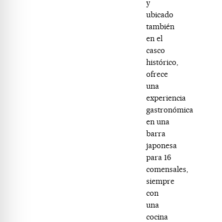
y
ubicado
también
en el
casco
histórico,
ofrece
una
experiencia
gastronómica
en una
barra
japonesa
para 16
comensales,
siempre
con
una
cocina