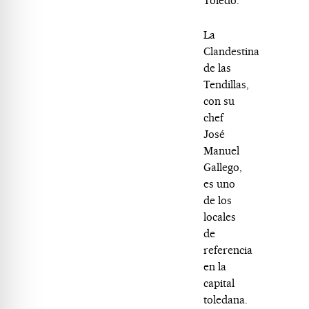
Toledo.
La
Clandestina
de las
Tendillas,
con su
chef
José
Manuel
Gallego,
es uno
de los
locales
de
referencia
en la
capital
toledana.