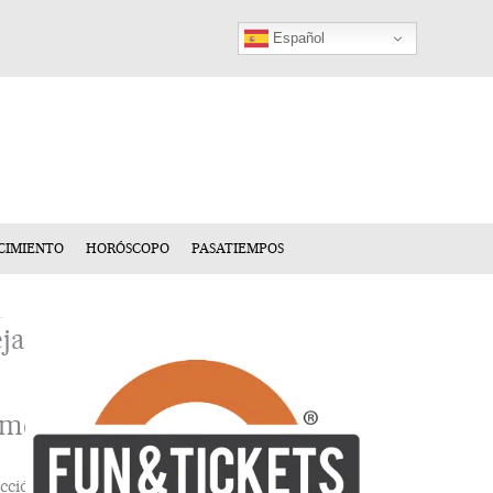
Español
CIMIENTO
HORÓSCOPO
PASATIEMPOS
ja
n
mentario
cción