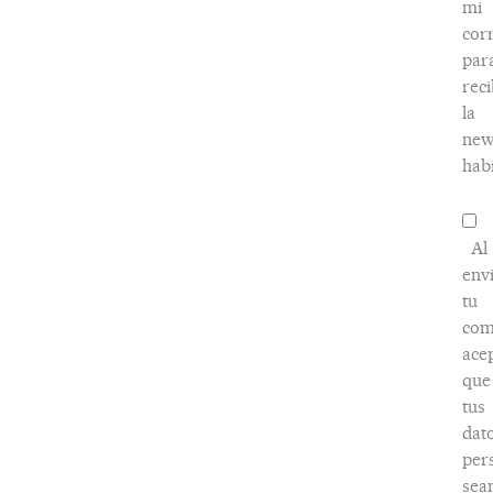
mi
cor
par
reci
la
new
habi
Al
env
tu
com
ace
que
tus
dat
per
sea