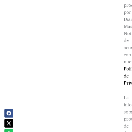
pro
por
Dia
Ma
Noti
de
acu
con
nue
Polí
de
Pri
La
inf
sob
pro
de