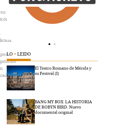
reo
trónico
á
icada.
LO
+
LEIDO
pos
gatorios
án
El Teatro Romano de Mérida y
su Festival (I)
cados
BANG MY BOX: LA HISTORIA
ribe
DE ROBYN BIRD. Nuevo
...
documental original