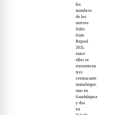
los
nombres
de los
nuevos
Soles
Guía
Repsol
2021,
entre
ellos se
encuentran
tres
restaurante
manchegos,
uno en
Guadalajara
y dos
en