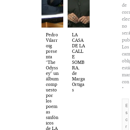
de
cor
elec
no
ser
Pedro
LA
publ
Vilarr
CASA
oig
DE LA
Los
prese
CALL
cam
nta
E
obli
“The
SOMB
Odyss
RA,
est
ey” un
de
mar
álbum
Marga
con
comp
Ortiga
*
uesto
s
por
los
Esc
poem
aquí
as
sinfón
icos
de LA