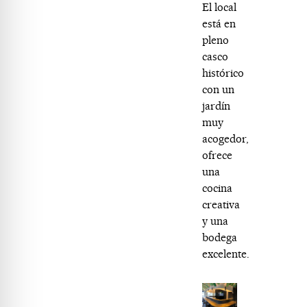
El local
está en
pleno
casco
histórico
con un
jardín
muy
acogedor,
ofrece
una
cocina
creativa
y una
bodega
excelente.