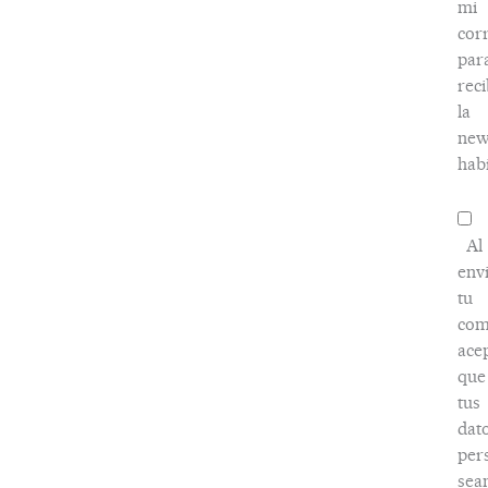
mi
cor
par
reci
la
new
habi
Al
env
tu
com
ace
que
tus
dat
per
sea