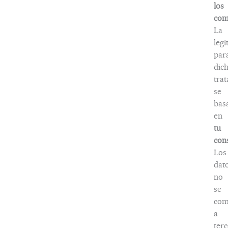
los
com
La
legi
par
dic
tra
se
bas
en
tu
con
Los
dat
no
se
com
a
terc