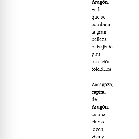
Aragón
,
en la
que se
combina
la gran
belleza
paisajística
y su
tradición
folclórica.
Zaragoza,
capital
de
Aragón
,
es una
ciudad
joven,
viva y