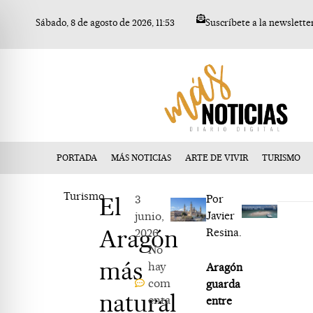
Ir
Sábado, 8 de agosto de 2026, 11:53
Suscríbete a la newslette
al
contenido
PORTADA
MÁS NOTICIAS
ARTE DE VIVIR
TURISMO
Turismo
El
3
Por
junio,
Javier
Aragón
2026
Resina.
No
más
hay
Aragón
com
guarda
natural
enta
entre