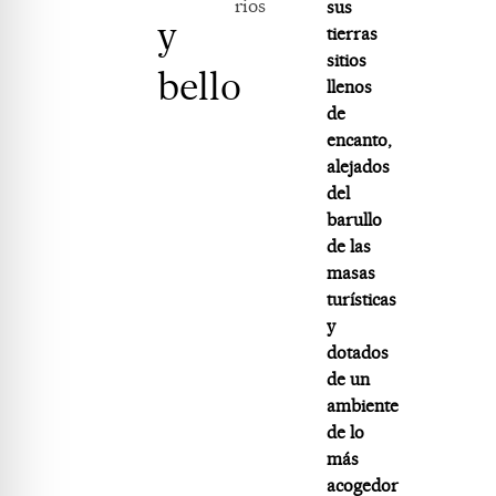
rios
sus
y
tierras
sitios
bello
llenos
de
encanto,
alejados
del
barullo
de las
masas
turísticas
y
dotados
de un
ambiente
de lo
más
acogedor