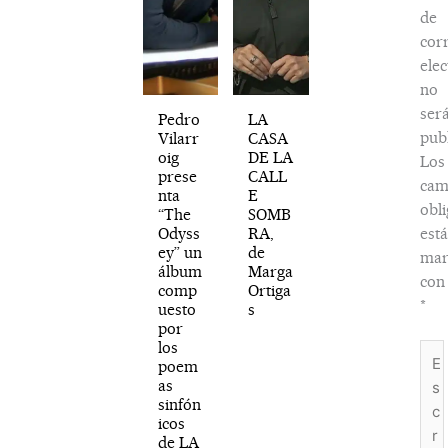
de
cor
elec
no
ser
Pedro
LA
publ
Vilarr
CASA
oig
DE LA
Los
prese
CALL
cam
nta
E
obli
“The
SOMB
Odyss
RA,
est
ey” un
de
mar
álbum
Marga
con
comp
Ortiga
*
uesto
s
por
los
Esc
poem
aquí
as
sinfón
icos
de LA