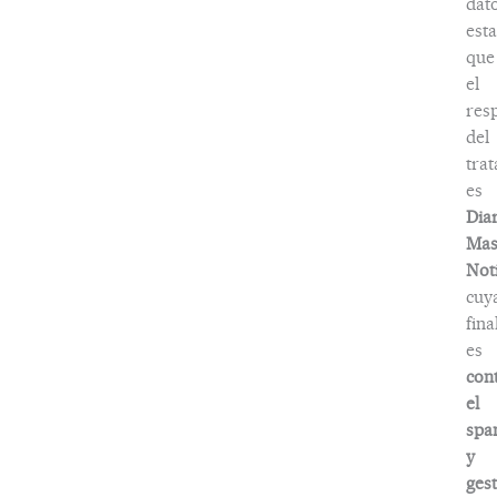
dat
esta
que
el
res
del
tra
es
Dia
Ma
Noti
cuy
fina
es
con
el
spa
y
ges