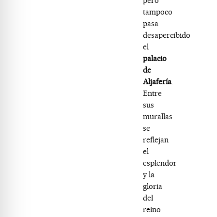
pero
tampoco
pasa
desapercibido
el
palacio
de
Aljafería
.
Entre
sus
murallas
se
reflejan
el
esplendor
y la
gloria
del
reino