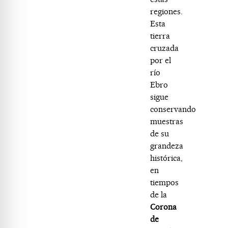
regiones.
Esta
tierra
cruzada
por el
río
Ebro
sigue
conservando
muestras
de su
grandeza
histórica,
en
tiempos
de la
Corona
de