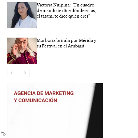
Victoria Nitipina: “Un cuadro
de mando te dice dónde estás;
el tatami te dice quién eres”
Morboria brinda por Mérida y
su Festival en el Ambigú
bre*
reo
trónico*
b
éga