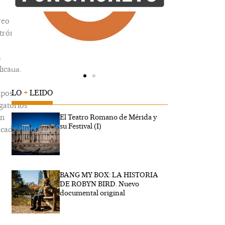
reo
trónico
á
icada.
LO
+
LEIDO
pos
gatorios
án
El Teatro Romano de Mérida y
su Festival (I)
cados
BANG MY BOX: LA HISTORIA
ribe
DE ROBYN BIRD. Nuevo
...
documental original