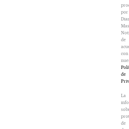
pro
por
Dia
Ma
Noti
de
acu
con
nue
Polí
de
Pri
La
inf
sob
pro
de