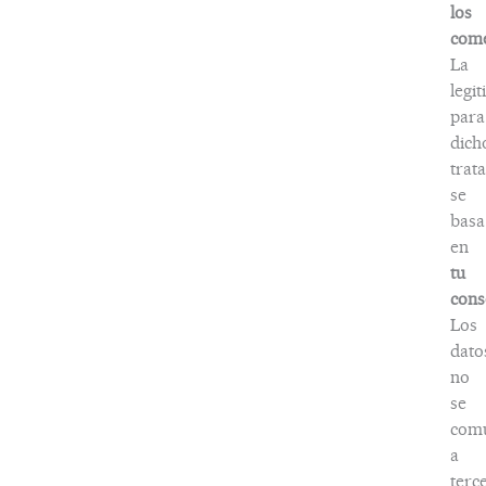
los
come
La
legi
para
dich
trat
se
basa
en
tu
cons
Los
dato
no
se
com
a
terc