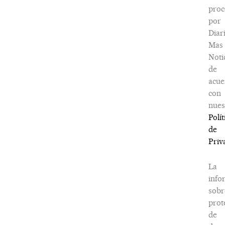
proc
por
Diar
Mas
Noti
de
acue
con
nues
Polít
de
Priv
La
info
sobr
prot
de