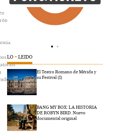
eo
trónico
icada.
LO
+
LEIDO
pos
gatorios
n
El Teatro Romano de Mérida y
su Festival (I)
cados
BANG MY BOX: LA HISTORIA
ibe
DE ROBYN BIRD. Nuevo
..
documental original