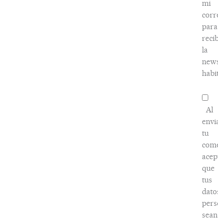
mi
corr
para
recib
la
news
habi
Al
envi
tu
come
acep
que
tus
dato
pers
sean