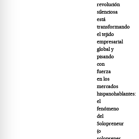
revolución
silenciosa
está
transformando
el tejido
empresarial
global y
pisando
con
fuerza
en los
mercados
hispanohablantes:
el
fenómeno
del
Solopreneur
(o
soloprener