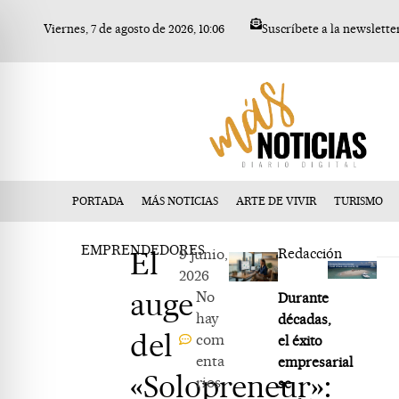
Ir
Viernes, 7 de agosto de 2026, 10:06
Suscríbete a la newslette
al
contenido
PORTADA
MÁS NOTICIAS
ARTE DE VIVIR
TURISMO
EMPRENDEDORES
El
9 junio,
Redacción
2026
auge
No
Durante
hay
décadas,
del
com
el éxito
enta
empresarial
«Solopreneur»:
rios
se