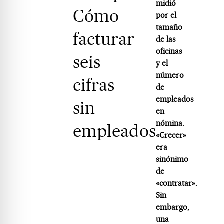
midió
Cómo
por el
tamaño
facturar
de las
oficinas
seis
y el
número
cifras
de
empleados
sin
en
nómina.
empleados
«Crecer»
era
sinónimo
de
«contratar».
Sin
embargo,
una