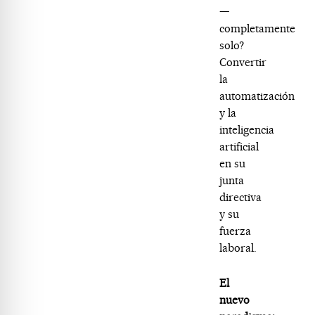
—
completamente
solo?
Convertir
la
automatización
y la
inteligencia
artificial
en su
junta
directiva
y su
fuerza
laboral.
El
nuevo