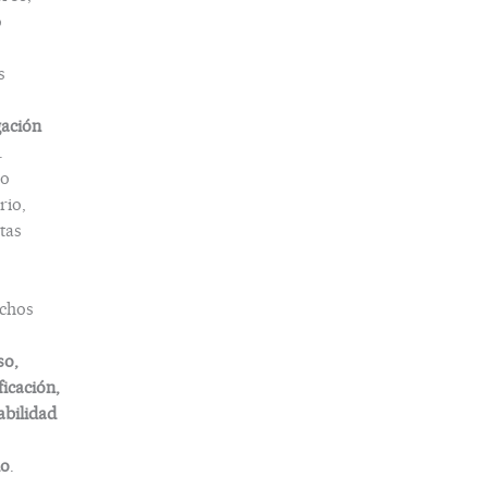
o
s
gación
.
o
rio,
tas
chos
so,
ficación,
abilidad
do
.