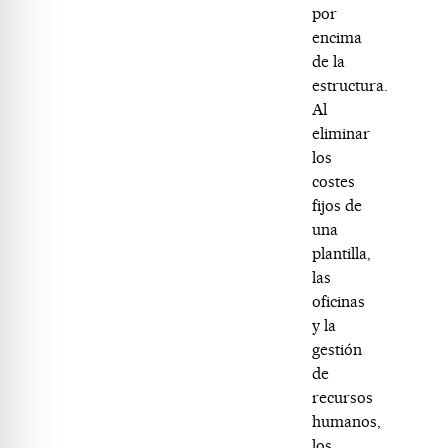
por
encima
de la
estructura.
Al
eliminar
los
costes
fijos de
una
plantilla,
las
oficinas
y la
gestión
de
recursos
humanos,
los