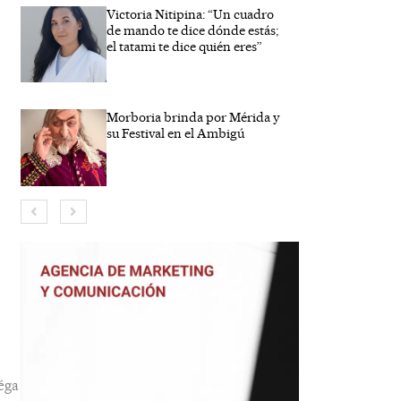
Victoria Nitipina: “Un cuadro
de mando te dice dónde estás;
el tatami te dice quién eres”
Morboria brinda por Mérida y
su Festival en el Ambigú
bre*
eo
trónico*
éga