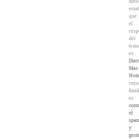
dato
esta
que
el
resp
del
trat
es
Diar
Mas
Noti
cuya
fina
es
cont
el
spa
y
gest