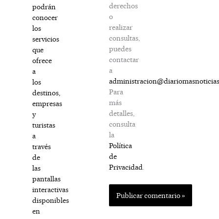
derechos
podrán
o
conocer
realizar
los
consultas,
servicios
puedes
que
contactar
ofrece
a
a
administracion@diariomasnoticia
los
Para
destinos,
más
empresas
detalles,
y
consulta
turistas
la
a
Política
través
de
de
Privacidad
.
las
pantallas
interactivas
disponibles
en