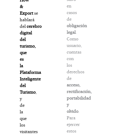
en
&
casos
Export
se
de
hablará
obligación
del
cerebro
legal
.
digital
Como
del
usuario,
turismo,
cuentas
que
con
es
los
la
derechos
Plataforma
de
Inteligente
acceso,
del
rectificación,
Turismo
,
portabilidad
y
y
de
olvido
.
la
Para
que
ejercer
los
estos
visitantes