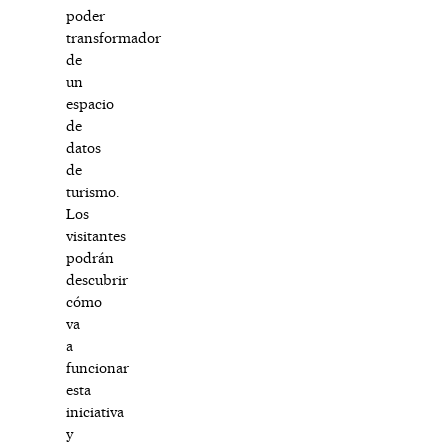
poder
transformador
de
un
espacio
de
datos
de
turismo.
Los
visitantes
podrán
descubrir
cómo
va
a
funcionar
esta
iniciativa
y