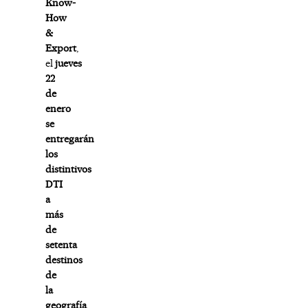
Know-
How
&
Export
,
el
jueves
22
de
enero
se
entregarán
los
distintivos
DTI
a
más
de
setenta
destinos
de
la
geografía