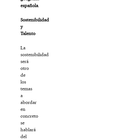
española
.
Sostenibilidad
y
Talento
La
sostenibilidad
será
otro
de
los
temas
a
abordar
en
concreto
se
hablará
del