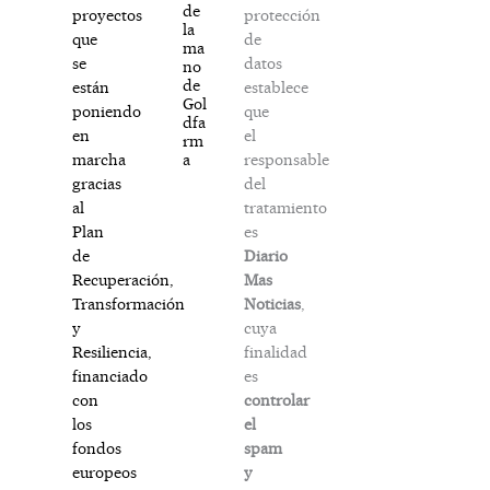
de
protección
proyectos
la
de
que
ma
datos
se
no
de
establece
están
Gol
que
poniendo
dfa
el
en
rm
responsable
a
marcha
del
gracias
tratamiento
al
es
Plan
Diario
de
Mas
Recuperación,
Noticias
,
Transformación
cuya
y
finalidad
Resiliencia,
es
financiado
controlar
con
el
los
spam
fondos
y
europeos