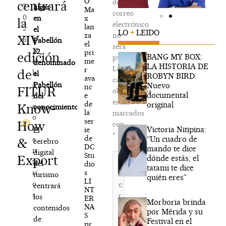
O
de
centrará
2
lugar
Ma
correo
0
x
en
la
electrónico
lan
2
el
LO
+
LEIDO
za
no
XIV
6
Pabellón
el
será
N
12,
pri
edición
BANG MY BOX:
publicada.
me
o
denominado
LA HISTORIA DE
Los
r
de
h
el
ROBYN BIRD.
ava
campos
a
Pabellón
Nuevo
nc
FITUR
obligatorios
documental
y
e
del
están
de
original
Know-
c
conocimiento
la
marcados
o
ser
How
con
m
Victoria Nitipina:
ie
El
*
de
“Un cuadro de
e
&
cerebro
DC
mando te dice
n
digital
Stu
Escribe
Export
dónde estás; el
ta
del
dio
aquí...
tatami te dice
s
ri
turismo
quién eres”
LI
o
centrará
NT
s
los
ER
Morboria brinda
NA
contenidos
por Mérida y su
S
de
Festival en el
pr