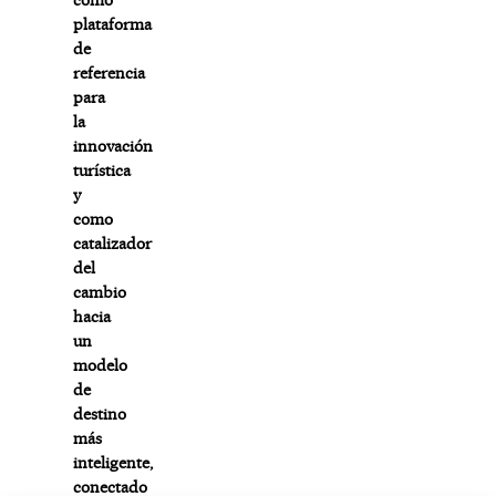
plataforma
de
referencia
para
la
innovación
turística
y
como
catalizador
del
cambio
hacia
un
modelo
de
destino
más
inteligente,
conectado