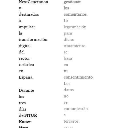
gestionar
NextGeneration
los
y
comentarios
.
destinados
La
a
legitimación
impulsar
para
la
dicho
transformación
tratamiento
digital
se
del
basa
sector
en
turístico
tu
en
consentimiento
.
España.
Los
datos
Durante
no
los
se
tres
comunicarán
días
a
de
FITUR
terceros,
Know-
salvo
How