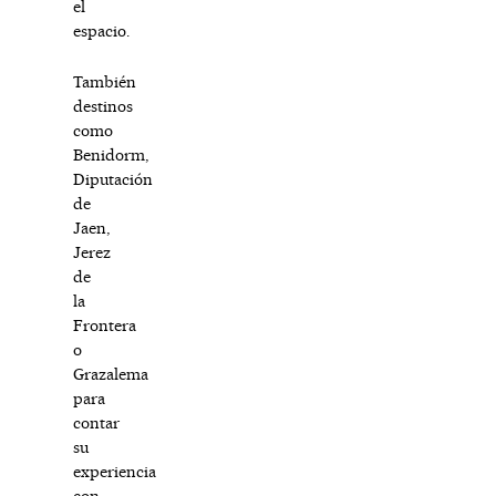
el
espacio.
También
destinos
como
Benidorm,
Diputación
de
Jaen,
Jerez
de
la
Frontera
o
Grazalema
para
contar
su
experiencia
con