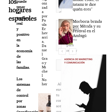
los
puede
oni
tatami te dice
tener
zad
hogares
quién eres”
a
un
por
españoles
impacto
Pa
Morboria brinda
Nombre*
real
ula
por Mérida y su
Agréga
Ec
y
Festival en el
hev
mi
positivo
Ambigú
arrí
correo
en
a,
Correo
para
la
Da
electrónico*
nie
recibir
economía
l
la
de
Gra
newsletter
Web
las
o y
Mi
habitual
familias.
che
l
Los
No
her
Al
sistemas
enviar
de
tu
control
comentario,
por
aceptas
zonas
que
(‘zonificación’)