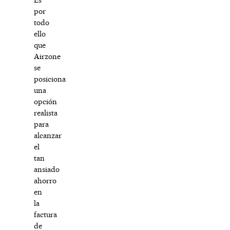
por
todo
ello
que
Airzone
se
posiciona
una
opción
realista
para
alcanzar
el
tan
ansiado
ahorro
en
la
factura
de