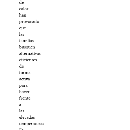
de
calor
han
provocado
que
las
familias
busquen
alternativas
eficientes
de
forma
activa
para
hacer
frente
a
las
elevadas
temperaturas.
Es