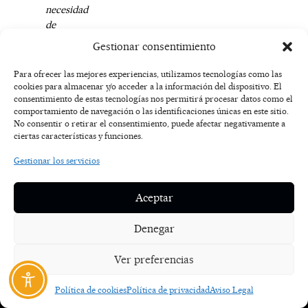
necesidad
de
renunciar
Gestionar consentimiento
al
confort”,
Para ofrecer las mejores experiencias, utilizamos tecnologías como las
concluye
cookies para almacenar y/o acceder a la información del dispositivo. El
consentimiento de estas tecnologías nos permitirá procesar datos como el
Mediato.
comportamiento de navegación o las identificaciones únicas en este sitio.
No consentir o retirar el consentimiento, puede afectar negativamente a
ciertas características y funciones.
F
I
T
X
Y
Gestionar los servicios
a
n
i
-
o
AVISO
c
s
k
t
u
LEGAL
e
t
t
w
t
Aceptar
b
a
o
i
u
o
g
k
t
b
POLÍTICA
o
r
t
e
Denegar
DE
k
a
e
COOKIES
-
m
r
Ver preferencias
f
POLÍTICA DE
PRIVACIDAD
Política de cookies
Política de privacidad
Aviso Legal