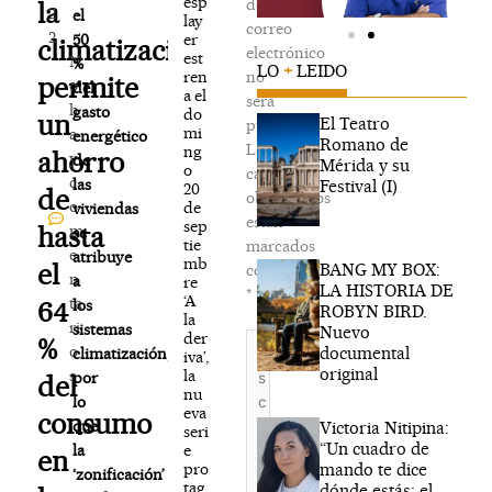
esp
de
la
2
el
lay
correo
2
er
50
climatización
electrónico
est
N
%
LO
+
LEIDO
ren
no
permite
o
del
a el
será
h
gasto
do
un
El Teatro
publicada.
mi
a
energético
Romano de
Los
ng
ahorro
y
de
Mérida y su
o
campos
c
las
Festival (I)
20
de
obligatorios
o
de
viviendas
están
sep
hasta
m
se
tie
marcados
e
atribuye
mb
el
BANG MY BOX:
con
n
a
re
LA HISTORIA DE
*
‘A
ta
64
los
ROBYN BIRD.
la
ri
sistemas
Nuevo
der
Escribe
%
o
documental
climatización,
iva’,
aquí...
original
la
s
por
del
nu
lo
eva
consumo
que
Victoria Nitipina:
seri
“Un cuadro de
e
la
en
mando te dice
pro
‘zonificación’
tag
dónde estás; el