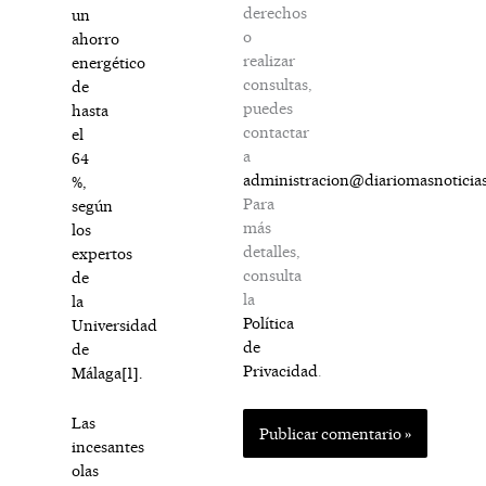
derechos
un
o
ahorro
realizar
energético
consultas,
de
puedes
hasta
contactar
el
a
64
administracion@diariomasnoticia
%,
Para
según
más
los
detalles,
expertos
consulta
de
la
la
Política
Universidad
de
de
Privacidad
.
Málaga
[1]
.
Las
incesantes
olas