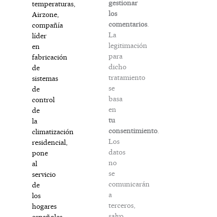
gestionar
temperaturas,
los
Airzone
,
comentarios
.
compañía
La
líder
legitimación
en
para
fabricación
dicho
de
tratamiento
sistemas
se
de
basa
control
en
de
tu
la
consentimiento
.
climatización
Los
residencial,
datos
pone
no
al
se
servicio
comunicarán
de
a
los
terceros,
hogares
salvo
españoles