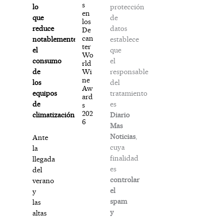
s
protección
lo
en
de
que
los
datos
reduce
De
can
establece
notablemente
ter
que
el
Wo
el
consumo
rld
responsable
Wi
de
ne
del
los
Aw
tratamiento
equipos
ard
es
de
s
202
Diario
climatización.
6
Mas
Noticias
,
Ante
cuya
la
finalidad
llegada
es
del
controlar
verano
el
y
spam
las
y
altas