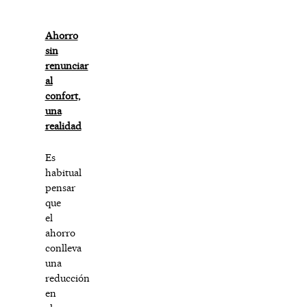
Ahorro
sin
renunciar
al
confort,
una
realidad
Es
habitual
pensar
que
el
ahorro
conlleva
una
reducción
en