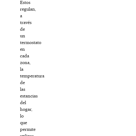
Estos
regulan,
a
través
de
un
termostato
en
cada
zona,
la
temperatura
de
las
estancias
del
hogar,
lo
que
permite
utilizar