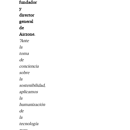
fundador
y
director
general
de
Airzone.
“Ante
la
toma
de
conciencia
sobre
la
sostenibilidad,
aplicamos
la
humanización
de
la
tecnología
para