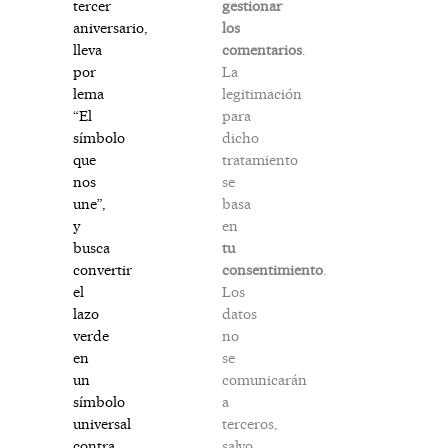
gestionar
tercer
los
aniversario,
comentarios
.
lleva
La
por
legitimación
lema
para
“El
dicho
símbolo
tratamiento
que
se
nos
basa
une”,
en
y
tu
busca
consentimiento
.
convertir
Los
el
datos
lazo
no
verde
se
en
comunicarán
un
a
símbolo
terceros,
universal
salvo
contra