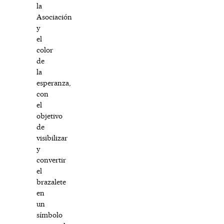
la
Asociación
y
el
color
de
la
esperanza,
con
el
objetivo
de
visibilizar
y
convertir
el
brazalete
en
un
símbolo