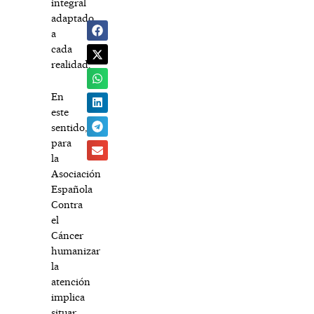
integral
adaptado
a
cada
realidad.
En
este
sentido,
para
la
Asociación
Española
Contra
el
Cáncer
humanizar
la
atención
implica
situar