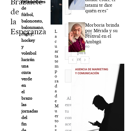
Brazalete
federaciones
tatami te dice
de
de
quién eres”
fútbol,
la
baloncesto,
Morboria brinda
Nombre*
balonmano,
Esperanza
por Mérida y su
L
Agréga
rugby,
Festival en el
a
mi
hockey
c
Ambigú
correo
u
y
Correo
ar
para
voleibol
electrónico*
ta
recibir
lucirán
te
la
m
una
p
newsletter
Web
cinta
o
habitual
verde
ra
en
d
a
el
d
Al
brazo
e
enviar
las
M
u
tu
jornadas
er
comentario,
del
to
aceptas
fin
s
que
de
S.