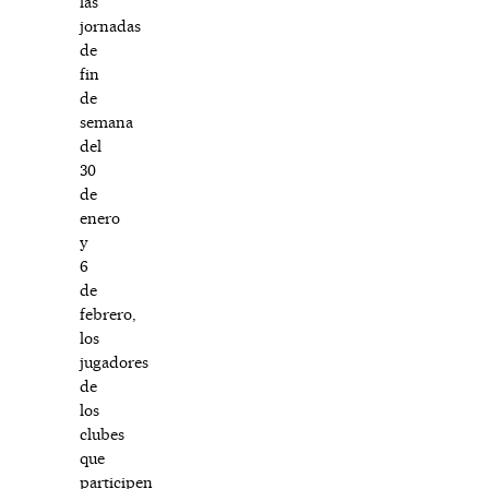
las
jornadas
de
fin
de
semana
del
30
de
enero
y
6
de
febrero,
los
jugadores
de
los
clubes
que
participen