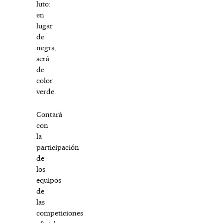
luto:
en
lugar
de
negra,
será
de
color
verde.
Contará
con
la
participación
de
los
equipos
de
las
competiciones