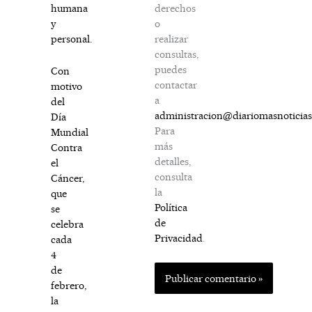
derechos
humana
o
y
realizar
personal.
consultas,
puedes
Con
contactar
motivo
a
del
administracion@diariomasnoticia
Día
Para
Mundial
más
Contra
detalles,
el
consulta
Cáncer,
la
que
Política
se
de
celebra
Privacidad
.
cada
4
de
febrero,
la