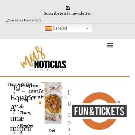
Ir
al
Suscríbete a la newsletter
contenido
Buscar
Español
TELEVISIÓN
“El
¿Te
6
Redacción
Artículos
gusta?
Deja
e
Equipo
relacionados
Compártelo
n
The
un
e
A”,
A-
r
Team
,
comentario
una
o
El
Tu
,
Equipo
mítica
dirección
Del
2
A