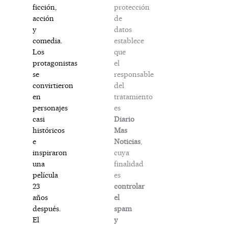
protección
ficción,
de
acción
datos
y
establece
comedia.
que
Los
el
protagonistas
responsable
se
del
convirtieron
tratamiento
en
es
personajes
Diario
casi
Mas
históricos
Noticias
,
e
cuya
inspiraron
finalidad
una
es
película
controlar
23
el
años
spam
después.
y
El