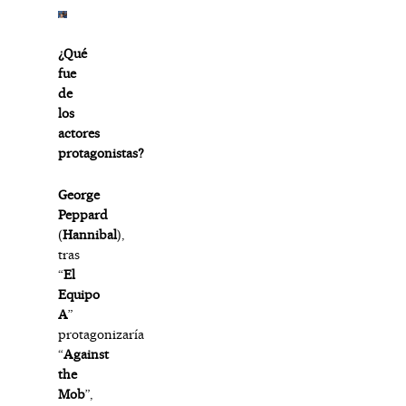
¿Qué
fue
de
los
actores
protagonistas?
George
Peppard
(
Hannibal
),
tras
“
El
Equipo
A
”
protagonizaría
“
Against
the
Mob
”,