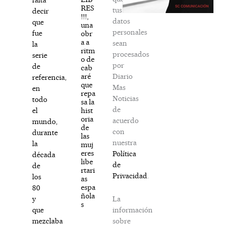
RES
tus
decir
!!!,
datos
que
una
personales
fue
obr
a a
sean
la
ritm
procesados
serie
o de
por
de
cab
Diario
aré
referencia,
que
Mas
en
repa
Noticias
todo
sa la
de
hist
el
oria
acuerdo
mundo,
de
con
durante
las
nuestra
la
muj
eres
Política
década
libe
de
de
rtari
Privacidad
.
los
as
espa
80
ñola
La
y
s
información
que
sobre
mezclaba