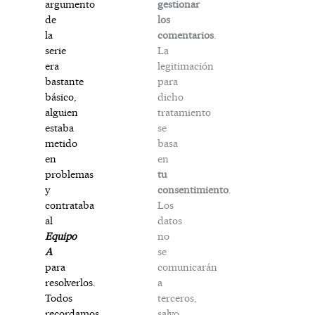
gestionar
argumento
los
de
comentarios
.
la
La
serie
legitimación
era
para
bastante
dicho
básico,
tratamiento
alguien
se
estaba
basa
metido
en
en
tu
problemas
consentimiento
.
y
Los
contrataba
datos
al
no
Equipo
se
A
comunicarán
para
a
resolverlos.
terceros,
Todos
salvo
recordamos