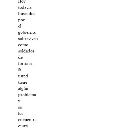
Hoy,
todavía
buscados
por
el
gobierno,
sobreviven
como
soldados
de
fortuna.
Si
usted
tiene
algún
problema
y
se
los
encuentra,
quizá