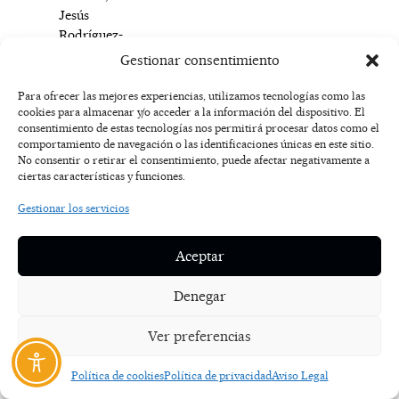
Jesús
Rodríguez-
Madridejos,
Gestionar consentimiento
ha
recordado
Para ofrecer las mejores experiencias, utilizamos tecnologías como las
la
cookies para almacenar y/o acceder a la información del dispositivo. El
consentimiento de estas tecnologías nos permitirá procesar datos como el
trayectoria
comportamiento de navegación o las identificaciones únicas en este sitio.
del
No consentir o retirar el consentimiento, puede afectar negativamente a
club
ciertas características y funciones.
y
Gestionar los servicios
el
esfuerzo
sostenido
Aceptar
de
varias
Denegar
generaciones
de
Ver preferencias
jugadoras.
“Es
Política de cookies
Política de privacidad
Aviso Legal
un