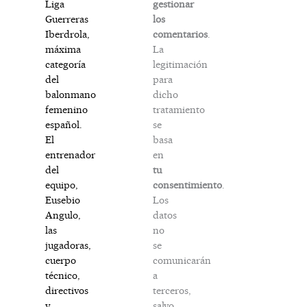
gestionar
Liga
los
Guerreras
comentarios
.
Iberdrola,
La
máxima
legitimación
categoría
para
del
dicho
balonmano
tratamiento
femenino
se
español.
basa
El
en
entrenador
tu
del
consentimiento
.
equipo,
Los
Eusebio
datos
Angulo,
no
las
se
jugadoras,
comunicarán
cuerpo
a
técnico,
terceros,
directivos
salvo
y