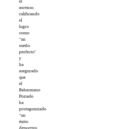
el
ascenso,
calificando
el
logro
como
“un
sueño
perfecto”
y
ha
asegurado
que
el
Balonmano
Pozuelo
ha
protagonizado
“un
éxito
deportivo