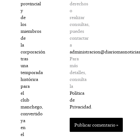
derechos
provincial
o
y
realizar
de
consultas,
los
puedes
miembros
contactar
de
a
la
administracion@diariomasnoticia
corporación
Para
tras
más
una
detalles,
temporada
consulta
histórica
la
para
Política
el
de
club
Privacidad
.
manchego,
convertido
ya
en
el