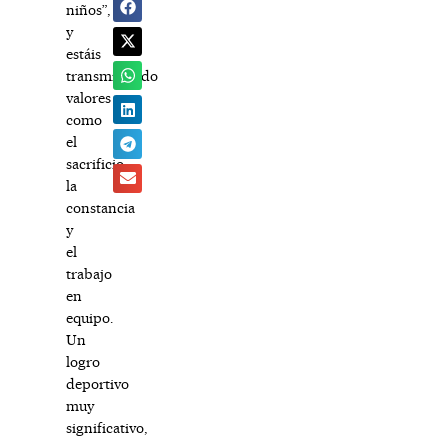
niños”,
y
estáis
transmitiendo
valores
como
el
sacrificio,
la
constancia
y
el
trabajo
en
equipo.
Un
logro
deportivo
muy
significativo,