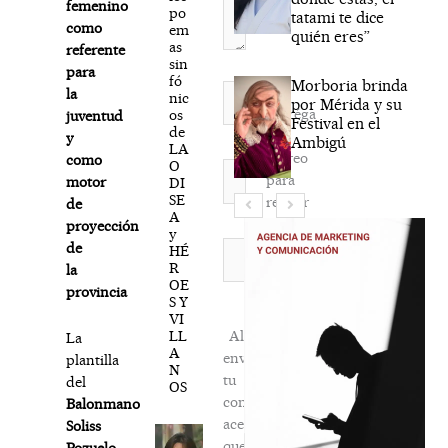
femenino
po
tatami te dice
como
em
quién eres”
as
referente
sin
para
fó
Morboria brinda
Nombre*
la
nic
por Mérida y su
Agréga
os
juventud
Festival en el
de
mi
y
Ambigú
LA
correo
como
O
Correo
para
motor
DI
electrónico*
SE
recibir
de
A
la
proyección
y
newsletter
Web
de
HÉ
R
habitual
la
OE
provincia
S Y
VI
LL
Al
La
A
enviar
plantilla
N
tu
del
OS
comentario,
Balonmano
aceptas
Soliss
que
Pozuelo