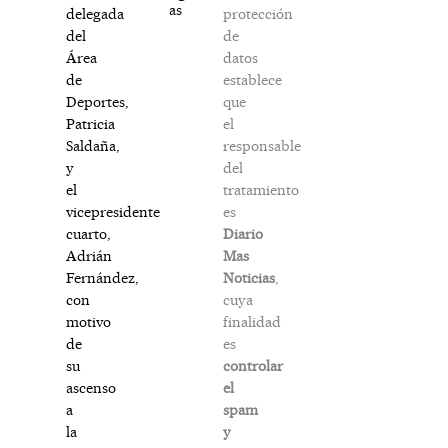
as
protección
delegada
de
del
datos
Área
establece
de
que
Deportes,
el
Patricia
responsable
Saldaña,
del
y
tratamiento
el
es
vicepresidente
Diario
cuarto,
Mas
Adrián
Noticias
,
Fernández,
cuya
con
finalidad
motivo
es
de
controlar
su
el
ascenso
spam
a
y
la