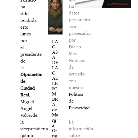
tus
ha
datos
sido
personales
recibida
sean
este
procesados
lunes
por
por
LA
Diario
C
el
AS
Mas
presidente
A
Noticias
de
DE
de
LA
la
C
acuerdo
Diputación
AL
con
de
LE
nuestra
Ciudad
SO
M
Política
Real
,
BR
de
Miguel
A,
Privacidad
.
Ángel
de
Ma
Valverde,
rg
La
la
a
información
vicepresidenta
Or
sobre
quinta
tig