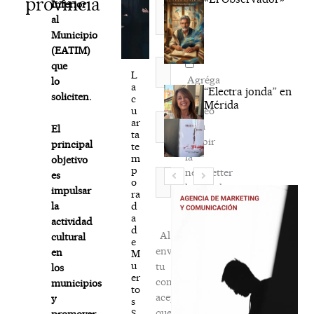
provincia
Inferior
al
Municipio
(EATIM)
Nombre*
que
L
Agréga
lo
a
“Electra jonda” en
mi
soliciten.
c
Mérida
correo
u
Correo
ar
para
El
electrónico*
ta
recibir
principal
te
la
m
objetivo
p
newsletter
Web
es
o
habitual
impulsar
ra
d
la
a
actividad
d
Al
cultural
e
enviar
en
M
u
tu
los
er
comentario,
municipios
to
aceptas
y
s
que
S.
promover