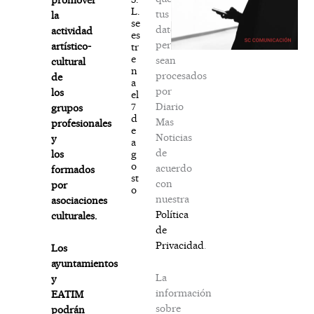
L.
tus
la
se
datos
actividad
es
personales
artístico-
tr
e
sean
cultural
n
procesados
de
a
por
los
el
Diario
7
grupos
d
Mas
profesionales
e
Noticias
y
a
de
g
los
o
acuerdo
formados
st
con
por
o
nuestra
asociaciones
Política
culturales.
de
Privacidad
.
Los
ayuntamientos
La
y
información
EATIM
sobre
podrán