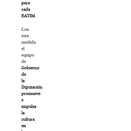
para
cada
EATIM.
Con
esta
medida,
el
equipo
de
Gobierno
de
la
Diputación
promueve
e
impulsa
la
cultura
en