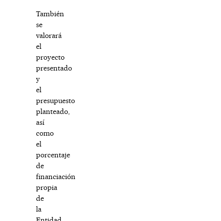
También
se
valorará
el
proyecto
presentado
y
el
presupuesto
planteado,
así
como
el
porcentaje
de
financiación
propia
de
la
Entidad