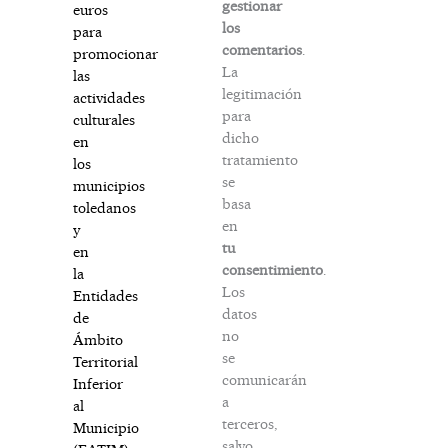
gestionar
euros
los
para
comentarios
.
promocionar
La
las
legitimación
actividades
para
culturales
dicho
en
tratamiento
los
se
municipios
basa
toledanos
en
y
tu
en
consentimiento
.
la
Los
Entidades
datos
de
no
Ámbito
se
Territorial
comunicarán
Inferior
a
al
terceros,
Municipio
salvo