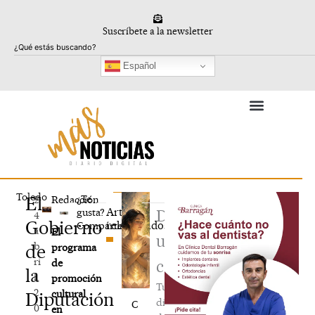
Ir
al
Suscríbete a la newsletter
contenido
Buscar
Español
Toledo
El
¿Te
2
Redacción
Artículos
gusta?
Deja
4
Gobierno
relacionados
Compártelo
a
El
un
b
de
programa
ri
de
comentario
la
l,
promoción
Tu
2
cultural
Diputación
dirección
C
0
en