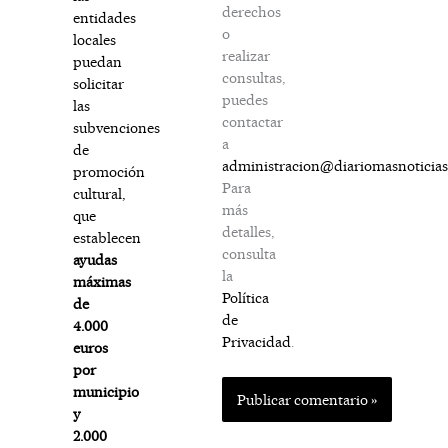
derechos
entidades
o
locales
realizar
puedan
consultas,
solicitar
puedes
las
contactar
subvenciones
a
de
administracion@diariomasnoticia
promoción
Para
cultural,
más
que
detalles,
establecen
consulta
ayudas
la
máximas
Política
de
de
4.000
Privacidad
.
euros
por
municipio
y
2.000