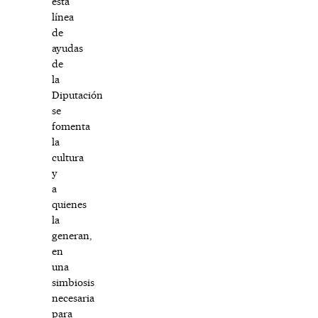
esta
línea
de
ayudas
de
la
Diputación
se
fomenta
la
cultura
y
a
quienes
la
generan,
en
una
simbiosis
necesaria
para