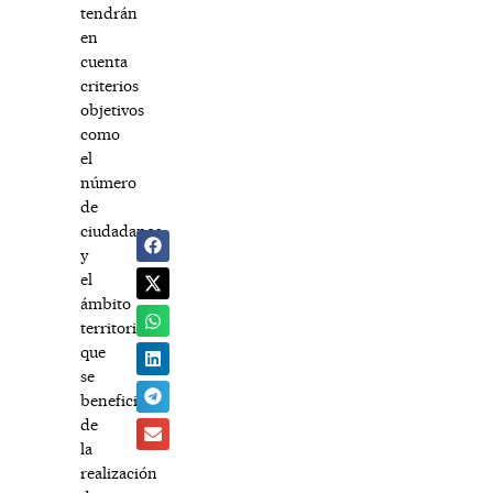
tendrán
en
cuenta
criterios
objetivos
como
el
número
de
ciudadanos
y
el
ámbito
territorial
que
se
beneficiarán
de
la
realización