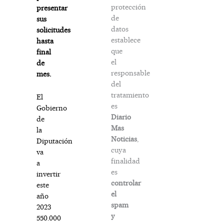
protección
presentar
de
sus
datos
solicitudes
establece
hasta
que
final
el
de
responsable
mes.
del
tratamiento
El
es
Gobierno
Diario
de
Mas
la
Noticias
,
Diputación
cuya
va
finalidad
a
es
invertir
controlar
este
el
año
spam
2023
y
550.000