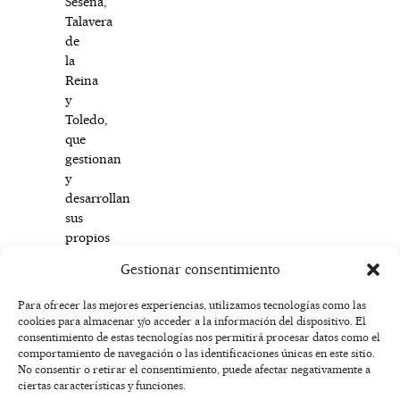
Seseña,
Talavera
de
la
Reina
y
Toledo,
que
gestionan
y
desarrollan
sus
propios
programas
Gestionar consentimiento
culturales.
Para ofrecer las mejores experiencias, utilizamos tecnologías como las
cookies para almacenar y/o acceder a la información del dispositivo. El
F
I
T
X
Y
consentimiento de estas tecnologías nos permitirá procesar datos como el
a
n
i
-
o
AVISO
comportamiento de navegación o las identificaciones únicas en este sitio.
c
s
k
t
u
LEGAL
No consentir o retirar el consentimiento, puede afectar negativamente a
e
t
t
w
t
ciertas características y funciones.
b
a
o
i
u