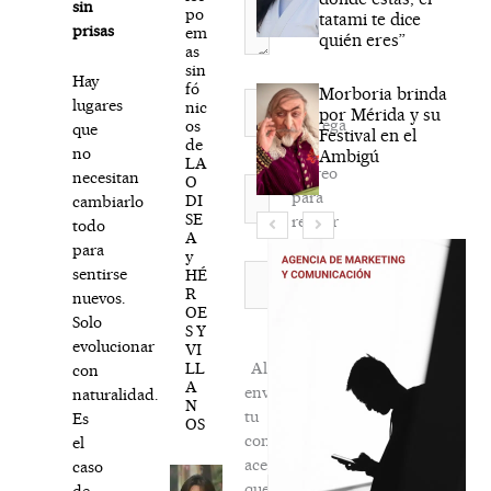
sin
po
tatami te dice
prisas
em
quién eres”
as
sin
Hay
fó
Morboria brinda
Nombre*
lugares
nic
por Mérida y su
Agréga
os
que
Festival en el
de
mi
no
Ambigú
LA
correo
necesitan
O
Correo
para
DI
cambiarlo
electrónico*
SE
recibir
todo
A
la
para
y
newsletter
Web
sentirse
HÉ
R
habitual
nuevos.
OE
Solo
S Y
evolucionar
VI
LL
Al
con
A
enviar
naturalidad.
N
tu
Es
OS
comentario,
el
aceptas
caso
que
de