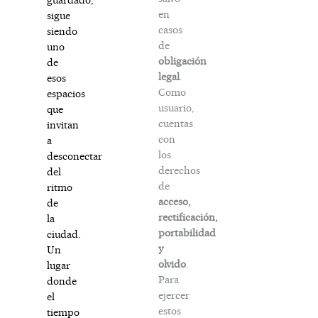
en
sigue
casos
siendo
de
uno
obligación
de
legal
.
esos
Como
espacios
usuario,
que
cuentas
invitan
con
a
los
desconectar
derechos
del
de
ritmo
acceso,
de
rectificación,
la
portabilidad
ciudad.
y
Un
olvido
.
lugar
Para
donde
ejercer
el
estos
tiempo