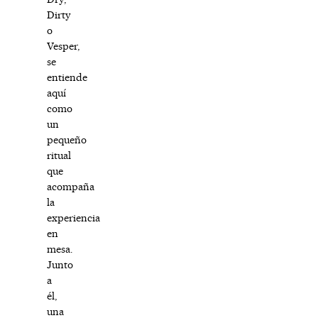
Dirty
o
Vesper,
se
entiende
aquí
como
un
pequeño
ritual
que
acompaña
la
experiencia
en
mesa.
Junto
a
él,
una