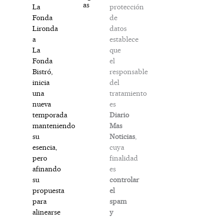
as
protección
La
de
Fonda
datos
Lironda
establece
a
que
La
el
Fonda
responsable
Bistró,
del
inicia
tratamiento
una
es
nueva
Diario
temporada
Mas
manteniendo
Noticias
,
su
cuya
esencia,
finalidad
pero
es
afinando
controlar
su
el
propuesta
spam
para
y
alinearse