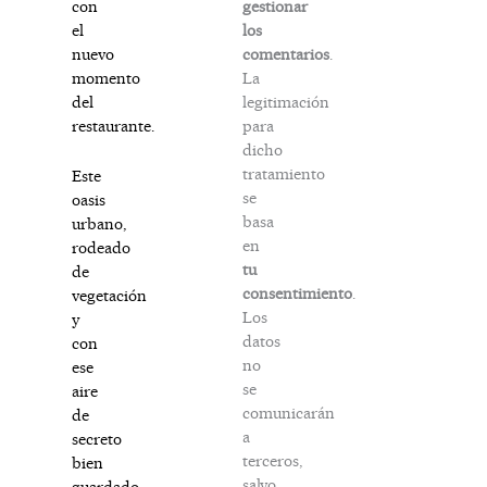
gestionar
con
los
el
comentarios
.
nuevo
La
momento
legitimación
del
para
restaurante.
dicho
tratamiento
Este
se
oasis
basa
urbano,
en
rodeado
tu
de
consentimiento
.
vegetación
Los
y
datos
con
no
ese
se
aire
comunicarán
de
a
secreto
terceros,
bien
salvo
guardado,