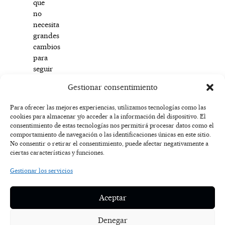
que
no
necesita
grandes
cambios
para
seguir
siendo
Gestionar consentimiento
imprescindible.
Para ofrecer las mejores experiencias, utilizamos tecnologías como las
cookies para almacenar y/o acceder a la información del dispositivo. El
F
I
T
X
Y
consentimiento de estas tecnologías nos permitirá procesar datos como el
a
n
i
-
o
AVISO
comportamiento de navegación o las identificaciones únicas en este sitio.
c
s
k
t
u
LEGAL
No consentir o retirar el consentimiento, puede afectar negativamente a
e
t
t
w
t
ciertas características y funciones.
b
a
o
i
u
o
g
k
t
b
POLÍTICA
Gestionar los servicios
o
r
t
e
DE
k
a
e
COOKIES
-
m
r
Aceptar
f
POLÍTICA DE
PRIVACIDAD
Denegar