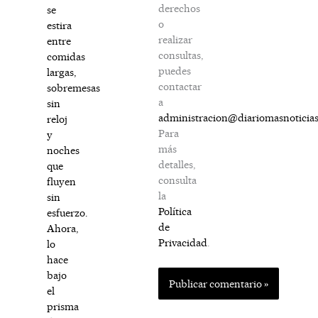
derechos
se
o
estira
realizar
entre
consultas,
comidas
puedes
largas,
contactar
sobremesas
a
sin
administracion@diariomasnoticia
reloj
Para
y
más
noches
detalles,
que
consulta
fluyen
la
sin
Política
esfuerzo.
de
Ahora,
Privacidad
.
lo
hace
bajo
el
prisma