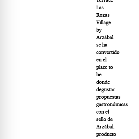
Terrace
Las
Rozas
Village
by
Arzábal
se ha
convertido
en el
place to
be
donde
degustar
propuestas
gastronómicas
con el
sello de
Arzábal:
producto