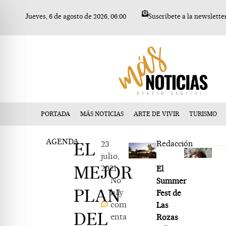
Ir
Jueves, 6 de agosto de 2026, 06:00
Suscríbete a la newslette
al
contenido
PORTADA
MÁS NOTICIAS
ARTE DE VIVIR
TURISMO
AGENDA
EL
23
Redacción
julio,
MEJOR
2021
El
No
Summer
PLAN
hay
Fest de
com
Las
DEL
enta
Rozas