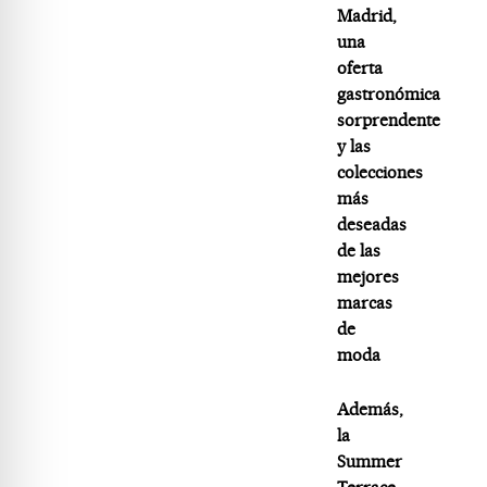
Madrid,
una
oferta
gastronómica
sorprendente
y las
colecciones
más
deseadas
de las
mejores
marcas
de
moda
Además,
la
Summer