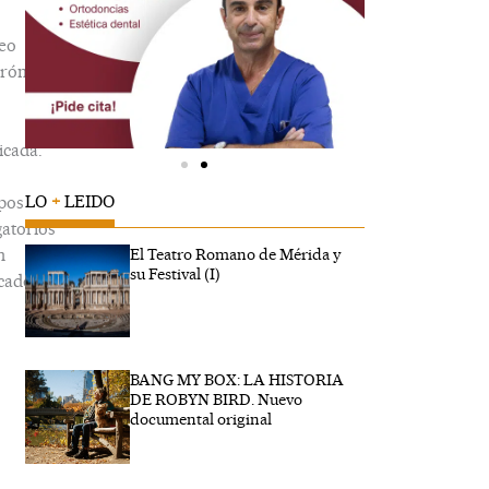
eo
trónico
icada.
LO
+
LEIDO
pos
gatorios
n
El Teatro Romano de Mérida y
su Festival (I)
cados
BANG MY BOX: LA HISTORIA
ibe
DE ROBYN BIRD. Nuevo
..
documental original