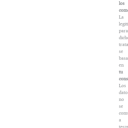
los
come
La
legi
para
dich
trat
se
basa
en
tu
cons
Los
dato
no
se
com
a
terc