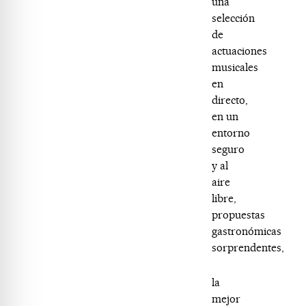
una
selección
de
actuaciones
musicales
en
directo,
en un
entorno
seguro
y al
aire
libre,
propuestas
gastronómicas
sorprendentes,
la
mejor