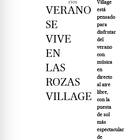
rios
Village
VERANO
está
pensado
SE
para
disfrutar
VIVE
del
verano
EN
con
música
LAS
en
directo
ROZAS
al aire
libre,
VILLAGE
con la
puesta
de sol
más
espectacular
de