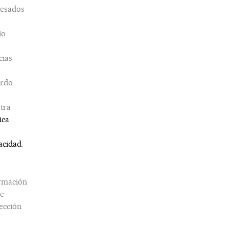
esados
io
cias
erdo
tra
ica
acidad
.
rmación
e
ección