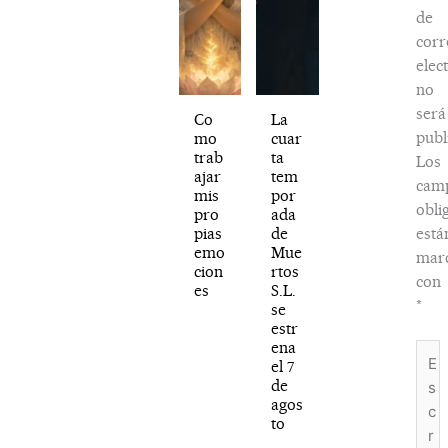
de
corr
elec
no
será
Co
La
publ
mo
cuar
trab
ta
Los
ajar
tem
cam
mis
por
obli
pro
ada
pias
de
está
emo
Mue
mar
cion
rtos
con
es
S.L.
*
se
estr
ena
Escr
el 7
aquí.
de
agos
to