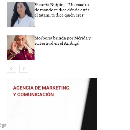
Victoria Nitipina: “Un cuadro
de mando te dice dónde estás;
el tatami te dice quién eres”
Morboria brinda por Mérida y
su Festival en el Ambigú
bre*
eo
trónico*
éga