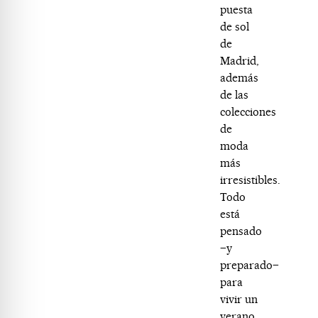
puesta
de sol
de
Madrid,
además
de las
colecciones
de
moda
más
irresistibles.
Todo
está
pensado
–y
preparado–
para
vivir un
verano