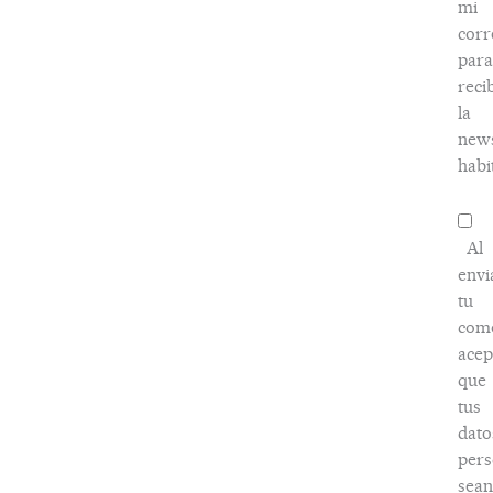
mi
corr
para
reci
la
news
habi
Al
envi
tu
come
acep
que
tus
dato
pers
sean