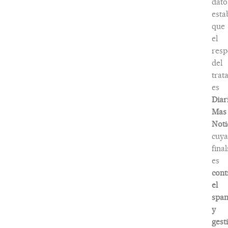
dato
esta
que
el
resp
del
trat
es
Diar
Mas
Noti
cuya
fina
es
cont
el
spa
y
gest