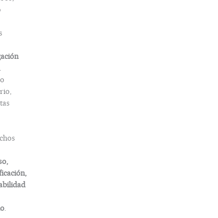
o
s
gación
.
o
rio,
tas
chos
so,
ficación,
abilidad
do
.