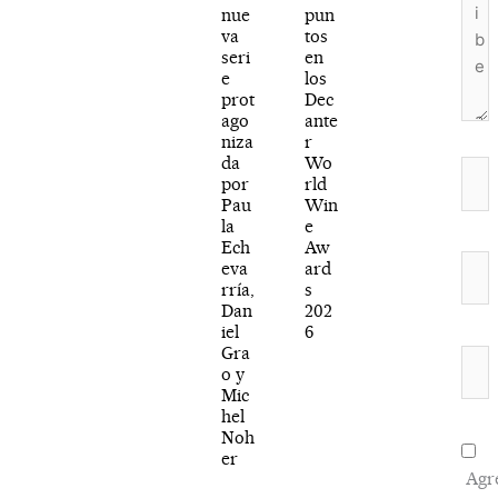
nue
pun
va
tos
seri
en
e
los
prot
Dec
ago
ante
niza
r
da
Wo
Nom
por
rld
Pau
Win
la
e
Ech
Aw
Corr
eva
ard
rría,
s
elec
Dan
202
iel
6
Gra
Web
o y
Mic
hel
Noh
er
Agr