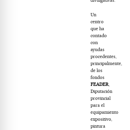
divulgativas.
Un
centro
que ha
contado
con
ayudas
procedentes,
principalmente,
de los
fondos
FEADER
,
Diputación
provincial
para el
equipamiento
expositivo,
pintura