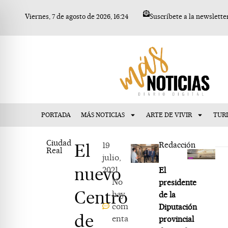
Ir
Viernes, 7 de agosto de 2026, 16:24
Suscríbete a la newslette
al
contenido
PORTADA
MÁS NOTICIAS
ARTE DE VIVIR
TUR
Ciudad
El
19
Redacción
Real
julio,
nuevo
2021
El
No
presidente
Centro
hay
de la
com
Diputación
de
enta
provincial