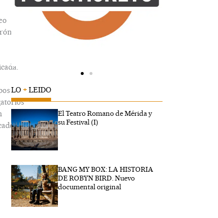
eo
trónico
icada.
LO
+
LEIDO
pos
gatorios
n
El Teatro Romano de Mérida y
su Festival (I)
cados
BANG MY BOX: LA HISTORIA
ibe
DE ROBYN BIRD. Nuevo
..
documental original