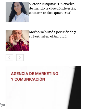
Victoria Nitipina: “Un cuadro
de mando te dice dónde estás;
el tatami te dice quién eres”
Morboria brinda por Mérida y
su Festival en el Ambigú
bre*
eo
trónico*
éga