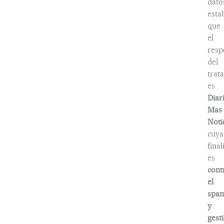
dato
esta
que
el
resp
del
trat
es
Diar
Mas
Noti
cuya
fina
es
cont
el
spa
y
gest