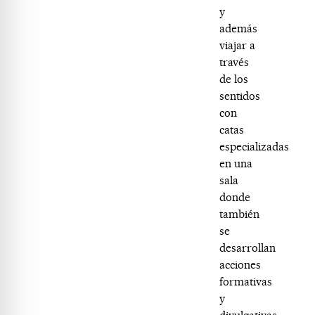
y
además
viajar a
través
de los
sentidos
con
catas
especializadas
en una
sala
donde
también
se
desarrollan
acciones
formativas
y