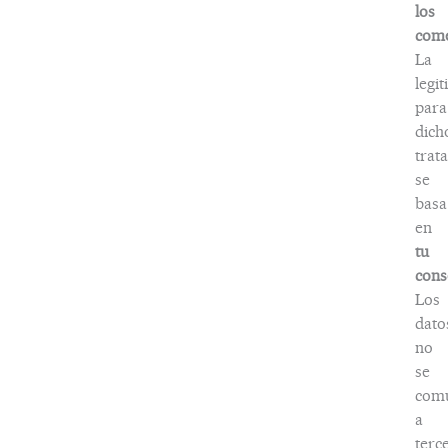
los
come
La
legi
para
dich
trat
se
basa
en
tu
cons
Los
dato
no
se
com
a
terc