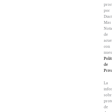
proc
por
Diar
Mas
Noti
de
acue
con
nues
Polít
de
Priv
La
info
sobr
prot
de