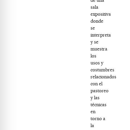
de una
sala
expositiva
donde
se
interpreta
y se
muestra
los
usos y
costumbres
relacionados
con el
pastoreo
y las
técnicas
en
torno a
la