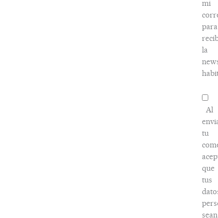
mi
corr
para
recib
la
news
habi
Al
envi
tu
come
acep
que
tus
dato
pers
sean