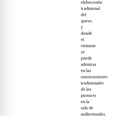
elaboración
tradicional
del
queso,
y
donde
el
visitante
se
puede
adentrar
en las
construcciones
tradicionales
de los
pastores
en la
sala de
audiovisuales,