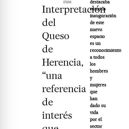
rios
destacaba
Interpretación
cómo la
inauguración
del
de este
nuevo
Queso
espacio
es un
de
reconocimiento
a todos
Herencia,
los
hombres
“una
y
mujeres
referencia
que
de
han
dado su
interés
vida
por el
que
sector