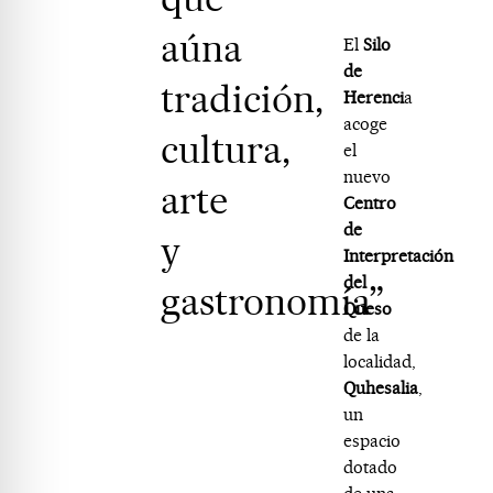
aúna
El
Silo
de
tradición,
Herenci
a
acoge
cultura,
el
nuevo
arte
Centro
de
y
Interpretación
del
gastronomía”
Queso
de la
localidad,
Quhesalia
,
un
espacio
dotado