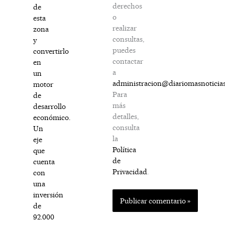
derechos
de
o
esta
realizar
zona
consultas,
y
puedes
convertirlo
contactar
en
a
un
administracion@diariomasnoticia
motor
Para
de
más
desarrollo
detalles,
económico.
consulta
Un
la
eje
Política
que
de
cuenta
Privacidad
.
con
una
inversión
de
92.000