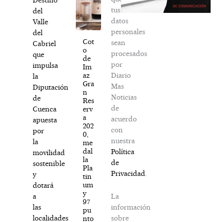
tus
del
datos
Valle
personales
del
Cot
sean
Cabriel
o
procesados
que
de
por
impulsa
Im
Diario
az
la
Gra
Mas
Diputación
n
Noticias
de
Res
de
erv
Cuenca
a
acuerdo
apuesta
202
con
por
0,
nuestra
la
me
dal
Política
movilidad
la
de
sostenible
Pla
Privacidad
.
y
tin
um
dotará
y
La
a
97
información
las
pu
sobre
localidades
nto