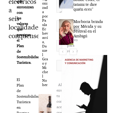
eléctricos
que
oni
tatami te dice
sintonizan
zad
a
quién eres”
a
con
por
seis
los
Pa
Morboria brinda
Nombre*
valores
ula
localidades
por Mérida y su
Agréga
Ec
que
Festival en el
hev
conquenses
mi
persigue
Ambigú
arrí
correo
el
a,
Correo
para
Plan
Da
electrónico*
nie
recibir
de
l
la
Sostenibilidad
Gra
newsletter
Web
Turística.
o y
Mi
habitual
che
l
El
No
her
Al
Plan
enviar
de
tu
Sostenibilidad
comentario,
Turística
aceptas
en
que
Destino