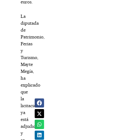
euros.
La
diputada
de
Patrimonio,
Ferias
y
Turismo,
Mayte
Megía,
ha
explicado
que
la
licitación
ya
está
adjudicada
y
se