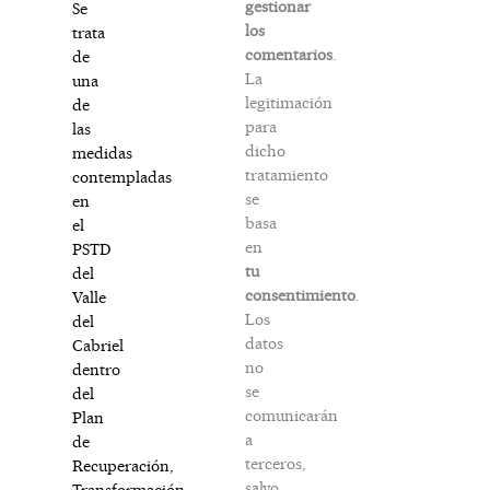
gestionar
Se
los
trata
comentarios
.
de
La
una
legitimación
de
para
las
dicho
medidas
tratamiento
contempladas
se
en
basa
el
en
PSTD
tu
del
consentimiento
.
Valle
Los
del
datos
Cabriel
no
dentro
se
del
comunicarán
Plan
a
de
terceros,
Recuperación,
salvo
Transformación