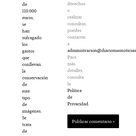
derechos
de
o
110.000
realizar
euros,
consultas,
se
puedes
han
contactar
sufragado
a
los
administracion@diariomasnoticia
gastos
Para
que
más
conllevan
detalles,
la
consulta
conservación
la
de
Política
este
de
tipo
Privacidad
.
de
imágenes.
Se
trata
de