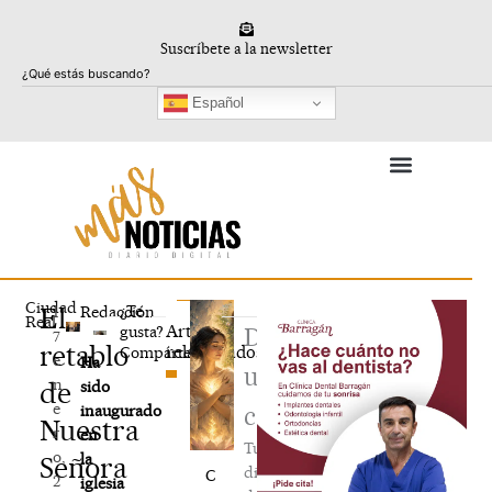
Ir
al
Suscríbete a la newsletter
contenido
Buscar
Español
Ciudad
El
¿Te
1
Redacción
Real
Artículos
gusta?
Deja
7
retablo
relacionados
Compártelo
e
Ha
un
n
de
sido
e
inaugurado
comentario
Nuestra
r
en
Tu
o,
la
Señora
dirección
C
2
iglesia