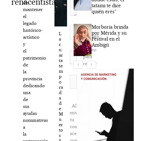
renacentista
de
tatami te dice
mantener
quién eres”
el
legado
Morboria brinda
Nombre*
histórico-
por Mérida y su
L
Agréga
artístico
Festival en el
a
mi
y
c
Ambigú
correo
u
el
Correo
ar
para
patrimonio
electrónico*
ta
recibir
de
te
la
m
la
p
newsletter
Web
provincia
o
habitual
dedicando
ra
d
una
a
de
d
Al
sus
e
enviar
ayudas
M
u
tu
nominativas
er
comentario,
a
to
aceptas
la
s
que
S.
restauración