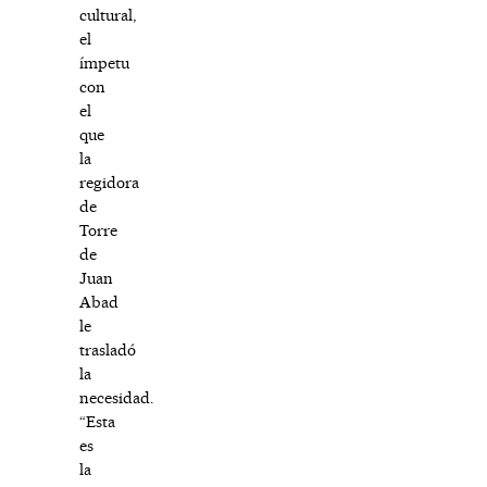
cultural,
el
ímpetu
con
el
que
la
regidora
de
Torre
de
Juan
Abad
le
trasladó
la
necesidad.
“Esta
es
la