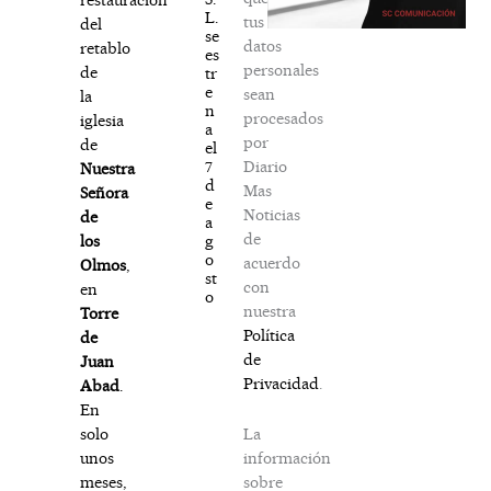
L.
tus
del
se
datos
retablo
es
personales
de
tr
e
sean
la
n
procesados
iglesia
a
por
de
el
Diario
7
Nuestra
d
Mas
Señora
e
Noticias
de
a
de
g
los
o
acuerdo
Olmos
,
st
con
en
o
nuestra
Torre
Política
de
de
Juan
Privacidad
.
Abad
.
En
La
solo
información
unos
sobre
meses,