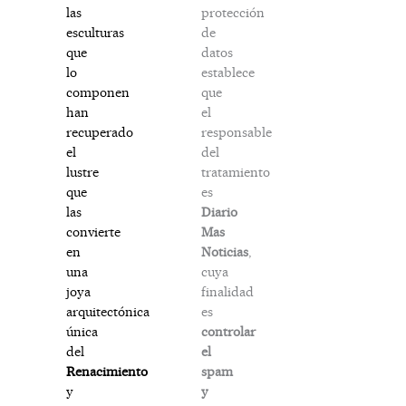
protección
las
de
esculturas
datos
que
establece
lo
que
componen
el
han
responsable
recuperado
del
el
tratamiento
lustre
es
que
Diario
las
Mas
convierte
Noticias
,
en
cuya
una
finalidad
joya
es
arquitectónica
controlar
única
el
del
spam
Renacimiento
y
y