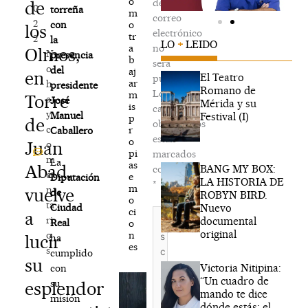
o
de
de
0
torreña
m
correo
2
o
con
los
electrónico
tr
2
la
LO
+
LEIDO
a
no
Olmos,
N
presencia
b
será
o
del
aj
en
El Teatro
publicada.
ar
h
presidente
Romano de
Los
m
Torre
a
José
Mérida y su
is
campos
y
Manuel
Festival (I)
p
de
obligatorios
c
r
Caballero
están
o
Juan
o
pi
marcados
m
La
as
Abad,
BANG MY BOX:
con
e
e
Diputación
LA HISTORIA DE
*
m
n
vuelve
de
ROBYN BIRD.
o
ta
Nuevo
Ciudad
ci
Escribe
a
ri
documental
Real
o
aquí...
original
n
o
lucir
ha
es
s
cumplido
su
Victoria Nitipina:
con
“Un cuadro de
su
esplendor
mando te dice
misión
dónde estás; el