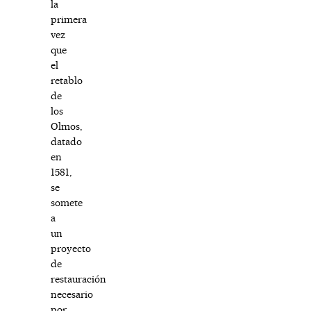
la
primera
vez
que
el
retablo
de
los
Olmos,
datado
en
1581,
se
somete
a
un
proyecto
de
restauración
necesario
por