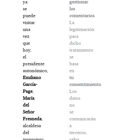
gestionar
ya
los
se
comentarios
.
puede
La
visitar
legitimación
una
para
vez
dicho
que
tratamiento
hoy,
se
el
basa
presidente
en
autonómico,
tu
Emiliano
consentimiento
.
García-
Los
Page
,
datos
María
no
del
se
Señor
comunicarán
Fresneda
,
a
alcaldesa
terceros,
del
salvo
municipio,