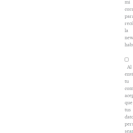
mi
cor
par
reci
la
new
habi
Al
env
tu
com
ace
que
tus
dat
per
sea