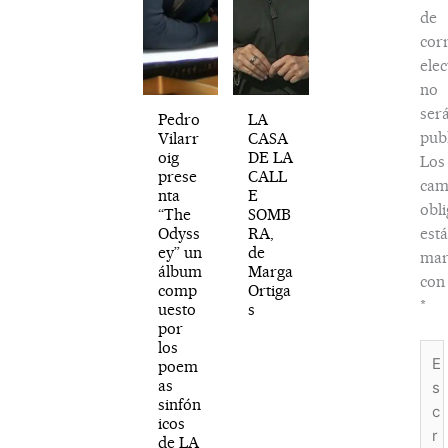
de
cor
elec
no
ser
Pedro
LA
publ
Vilarr
CASA
oig
DE LA
Los
prese
CALL
cam
nta
E
obli
“The
SOMB
Odyss
RA,
est
ey” un
de
mar
álbum
Marga
con
comp
Ortiga
*
uesto
s
por
los
Esc
poem
aquí
as
sinfón
icos
de LA