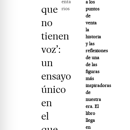
enta
a los
que
rios
puntos
de
no
venta
la
tienen
historia
y las
voz’:
reflexiones
de una
un
de las
figuras
ensayo
más
inspiradoras
único
de
en
nuestra
era. El
el
libro
llega
que
en