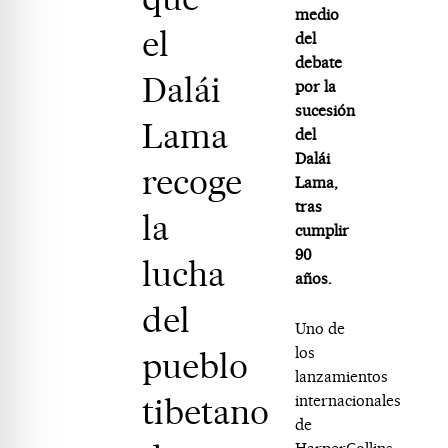
medio
el
del
debate
Dalái
por la
sucesión
Lama
del
Dalái
recoge
Lama,
tras
la
cumplir
90
lucha
años.
del
Uno de
los
pueblo
lanzamientos
tibetano
internacionales
de