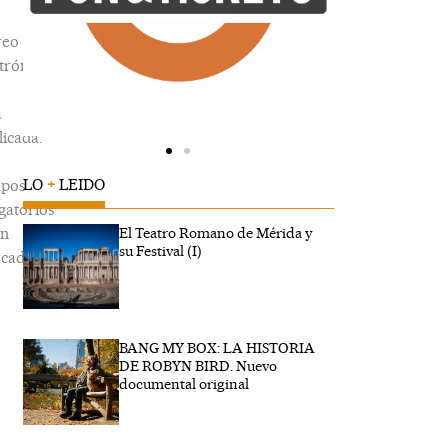
reo
trónico
á
icada.
LO
+
LEIDO
pos
gatorios
án
El Teatro Romano de Mérida y
su Festival (I)
cados
BANG MY BOX: LA HISTORIA
ribe
DE ROBYN BIRD. Nuevo
...
documental original