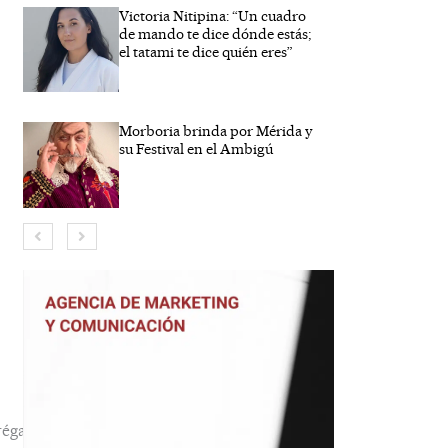
Victoria Nitipina: “Un cuadro
de mando te dice dónde estás;
el tatami te dice quién eres”
Morboria brinda por Mérida y
su Festival en el Ambigú
bre*
reo
trónico*
b
éga