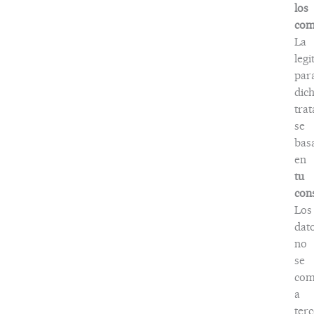
los
com
La
legi
par
dic
tra
se
bas
en
tu
con
Los
dat
no
se
com
a
terc