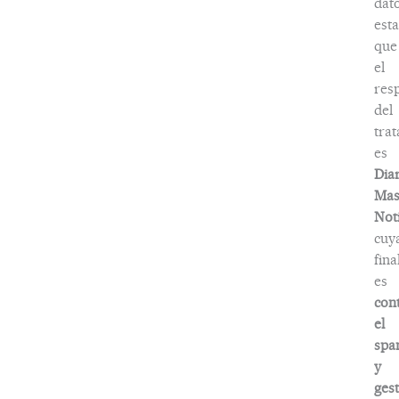
dat
esta
que
el
res
del
tra
es
Dia
Ma
Noti
cuy
fina
es
con
el
spa
y
ges