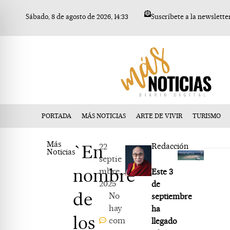
Ir
Sábado, 8 de agosto de 2026, 14:33
Suscríbete a la newslette
al
contenido
PORTADA
MÁS NOTICIAS
ARTE DE VIVIR
TURISMO
Más
`En
22
Redacción
Noticias
septie
nombre
mbre,
Este 3
2025
de
de
No
septiembre
hay
ha
los
com
llegado