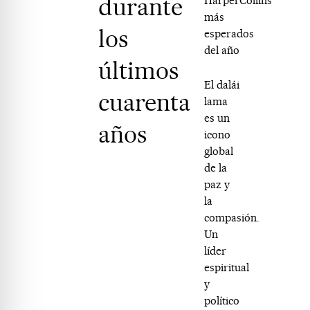
durante
HarperCollins
más
los
esperados
del año
últimos
El dalái
cuarenta
lama
es un
años
icono
global
de la
paz y
la
compasión.
Un
líder
espiritual
y
político