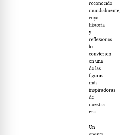
reconocido
mundialmente,
cuya
historia
y
reflexiones
lo
convierten
en una
de las
figuras
más
inspiradoras
de
nuestra
era.
Un
ensayo