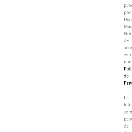
pro
por
Dia
Ma
Noti
de
acu
con
nue
Polí
de
Pri
La
inf
sob
pro
de