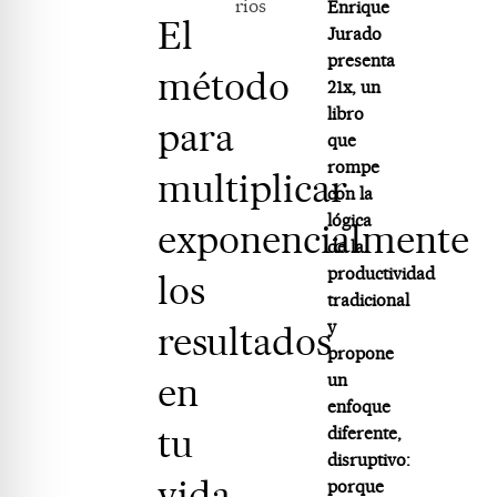
rios
Enrique
El
Jurado
presenta
método
21x, un
libro
para
que
rompe
multiplicar
con la
lógica
exponencialmente
de la
productividad
los
tradicional
y
resultados
propone
en
un
enfoque
tu
diferente,
disruptivo:
vida
porque