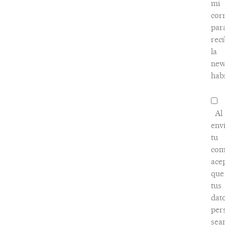
mi
cor
par
reci
la
new
habi
Al
env
tu
com
ace
que
tus
dat
per
sea