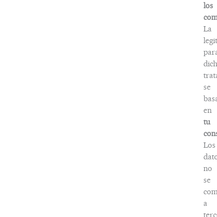
los
com
La
legi
par
dic
tra
se
bas
en
tu
con
Los
dat
no
se
com
a
terc