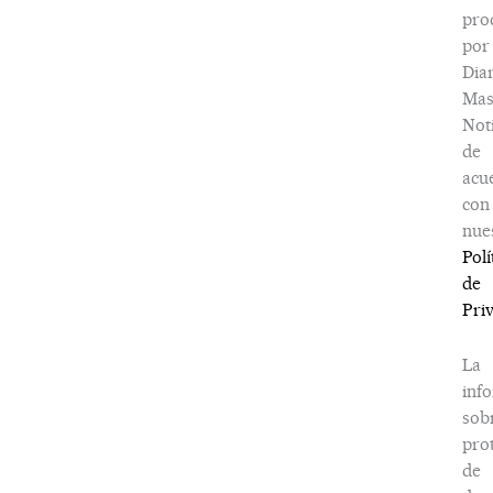
pro
por
Dia
Ma
Noti
de
acu
con
nue
Polí
de
Pri
La
inf
sob
pro
de