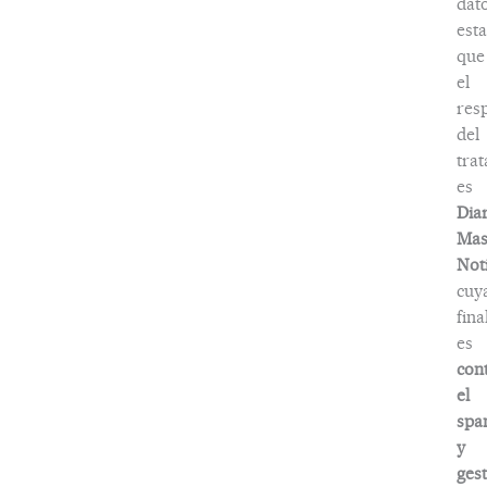
dat
esta
que
el
res
del
tra
es
Dia
Ma
Noti
cuy
fina
es
con
el
spa
y
ges