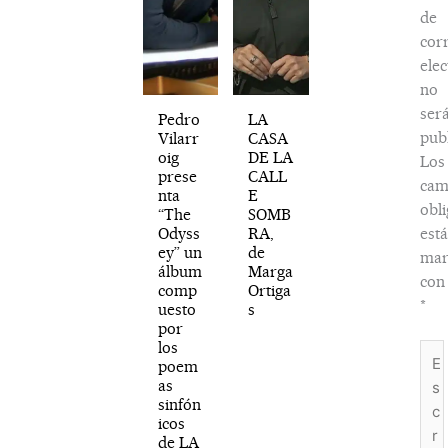
de
cor
elec
no
ser
Pedro
LA
publ
Vilarr
CASA
oig
DE LA
Los
prese
CALL
cam
nta
E
obli
“The
SOMB
Odyss
RA,
est
ey” un
de
mar
álbum
Marga
con
comp
Ortiga
*
uesto
s
por
los
Esc
poem
aquí
as
sinfón
icos
de LA