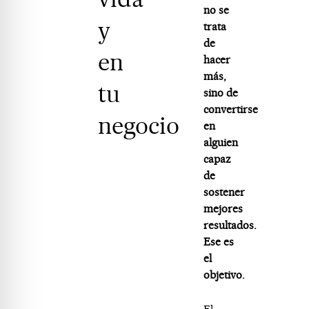
no se
y
trata
de
en
hacer
más,
tu
sino de
convertirse
negocio
en
alguien
capaz
de
sostener
mejores
resultados.
Ese es
el
objetivo.