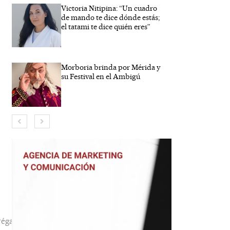
Victoria Nitipina: “Un cuadro
de mando te dice dónde estás;
el tatami te dice quién eres”
Morboria brinda por Mérida y
su Festival en el Ambigú
bre*
reo
trónico*
b
éga