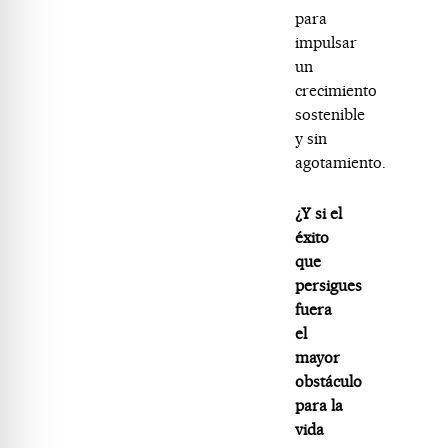
para
impulsar
un
crecimiento
sostenible
y sin
agotamiento.
¿Y si el
éxito
que
persigues
fuera
el
mayor
obstáculo
para la
vida