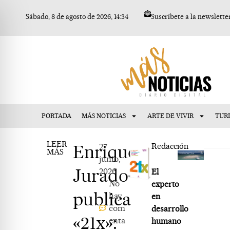
Ir
Sábado, 8 de agosto de 2026, 14:34
Suscríbete a la newslette
al
contenido
PORTADA
MÁS NOTICIAS
ARTE DE VIVIR
TUR
LEER
Enrique
27
Redacción
MÁS
junio,
Jurado
2026
El
No
experto
publica
hay
en
com
desarrollo
«21x»:
enta
humano