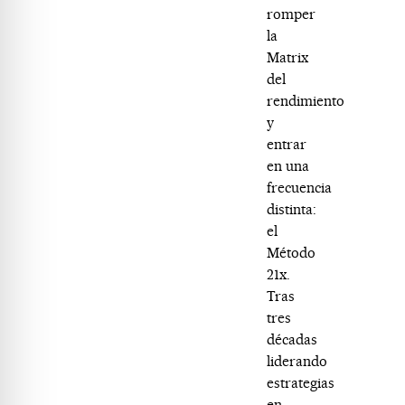
romper
la
Matrix
del
rendimiento
y
entrar
en una
frecuencia
distinta:
el
Método
21x.
Tras
tres
décadas
liderando
estrategias
en