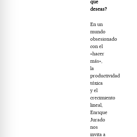
que
deseas?
En un
mundo
obsesionado
con el
«hacer
más»,
la
productividad
tóxica
y el
crecimiento
lineal,
Enrique
Jurado
nos
invita a