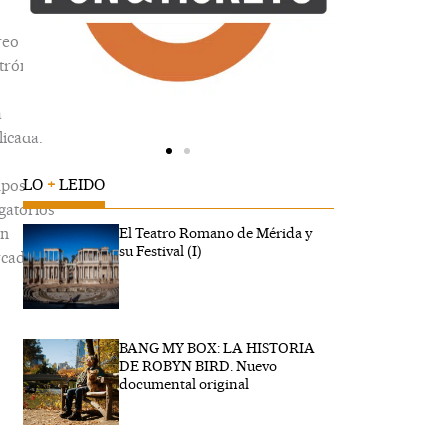
reo
trónico
á
icada.
LO
+
LEIDO
pos
gatorios
án
El Teatro Romano de Mérida y
su Festival (I)
cados
BANG MY BOX: LA HISTORIA
ribe
DE ROBYN BIRD. Nuevo
...
documental original