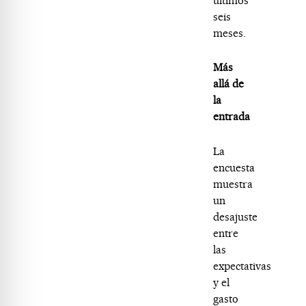
últimos
seis
meses.
Más
allá de
la
entrada
La
encuesta
muestra
un
desajuste
entre
las
expectativas
y el
gasto