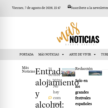
Ir
Viernes, 7 de agosto de 2026, 15:47
Suscríbete a la newslette
al
contenido
PORTADA
MÁS NOTICIAS
ARTE DE VIVIR
TUR
Más
Entradas,
15
Redacción
Noticias
octubr
alojamiento
e, 2025
Solo en
No
los
y
hay
grandes
com
festivales
alcohol:
enta
españoles