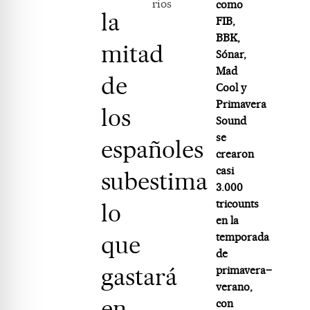
rios
como
la
FIB,
BBK,
mitad
Sónar,
Mad
de
Cool y
Primavera
los
Sound
se
españoles
crearon
casi
subestima
3.000
tricounts
lo
en la
que
temporada
de
gastará
primavera–
verano,
en
con