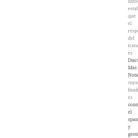
dato
esta
que
el
resp
del
trat
es
Diar
Mas
Noti
cuya
fina
es
cont
el
spa
y
gest