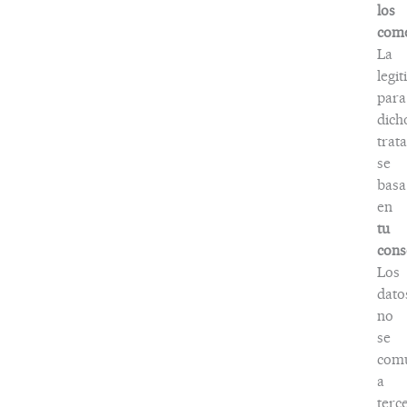
los
come
La
legi
para
dich
trat
se
basa
en
tu
cons
Los
dato
no
se
com
a
terc