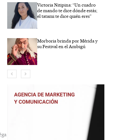
Victoria Nitipina: “Un cuadro
de mando te dice dónde estás;
el tatami te dice quién eres”
Morboria brinda por Mérida y
su Festival en el Ambigú
bre*
eo
trónico*
éga