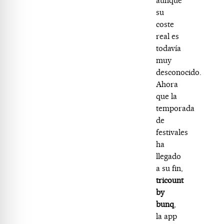
aunque
su
coste
real es
todavía
muy
desconocido.
Ahora
que la
temporada
de
festivales
ha
llegado
a su fin,
tricount
by
bunq
,
la app