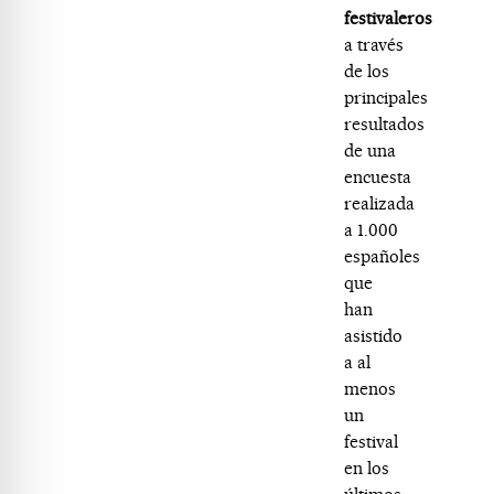
festivaleros
a través
de los
principales
resultados
de una
encuesta
realizada
a 1.000
españoles
que
han
asistido
a al
menos
un
festival
en los