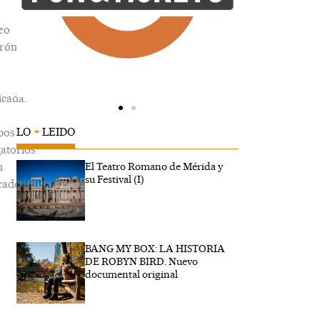
eo
trónico
icada.
LO
+
LEIDO
pos
gatorios
n
El Teatro Romano de Mérida y
su Festival (I)
cados
BANG MY BOX: LA HISTORIA
ibe
DE ROBYN BIRD. Nuevo
..
documental original