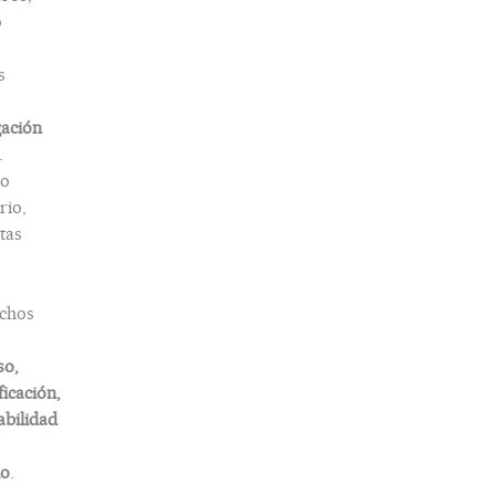
o
s
gación
.
o
rio,
tas
chos
so,
ficación,
abilidad
do
.