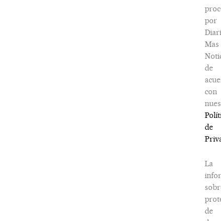
proc
por
Diar
Mas
Noti
de
acue
con
nues
Polít
de
Priv
La
info
sobr
prot
de