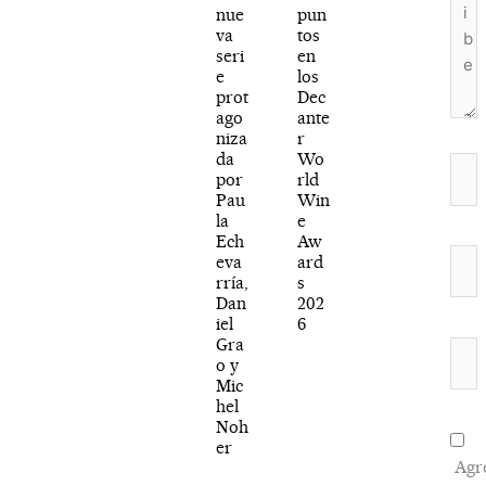
nue
pun
va
tos
seri
en
e
los
prot
Dec
ago
ante
niza
r
da
Wo
Nom
por
rld
Pau
Win
la
e
Ech
Aw
Corr
eva
ard
rría,
s
elec
Dan
202
iel
6
Gra
Web
o y
Mic
hel
Noh
er
Agr