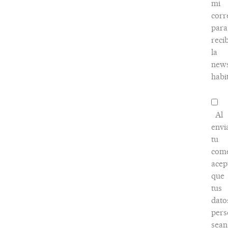
mi
corr
para
recib
la
news
habi
Al
envi
tu
come
acep
que
tus
dato
pers
sean