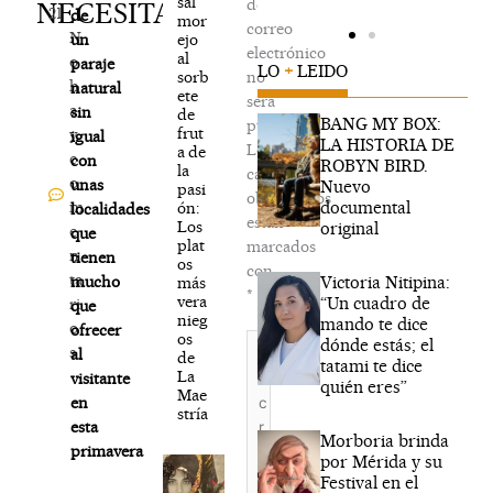
sal
de
NECESITAS
21
de
mor
correo
N
ejo
un
electrónico
al
o
paraje
LO
+
LEIDO
sorb
no
h
natural
ete
será
a
sin
de
BANG MY BOX:
publicada.
frut
y
igual
LA HISTORIA DE
Los
a de
c
con
ROBYN BIRD.
la
campos
o
unas
Nuevo
pasi
obligatorios
documental
m
ón:
localidades
están
Los
original
e
que
plat
marcados
n
tienen
os
con
ta
Victoria Nitipina:
mucho
más
*
vera
“Un cuadro de
ri
que
nieg
mando te dice
o
ofrecer
os
Escribe
dónde estás; el
s
al
de
aquí...
tatami te dice
La
visitante
quién eres”
Mae
en
stría
esta
Morboria brinda
primavera
por Mérida y su
Festival en el