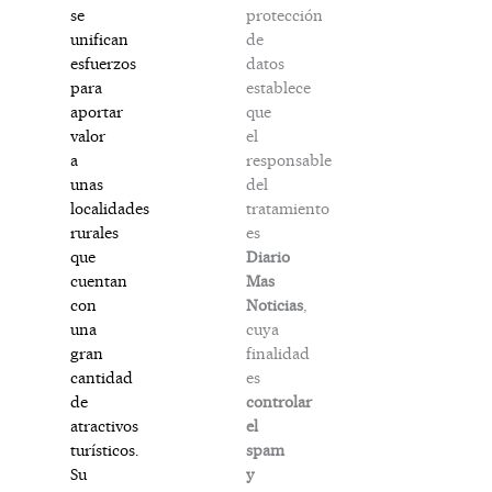
protección
se
de
unifican
datos
esfuerzos
establece
para
que
aportar
el
valor
responsable
a
del
unas
tratamiento
localidades
es
rurales
Diario
que
Mas
cuentan
Noticias
,
con
cuya
una
finalidad
gran
es
cantidad
controlar
de
el
atractivos
spam
turísticos.
y
Su