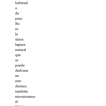
habitual
o
de
paso.
No
es
la
única
laguna
natural
que
se
puede
disfrutar
en
este
destino,
también
encontramos
el