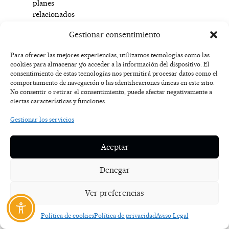
planes
relacionados
con
Gestionar consentimiento
sus
numerosas
Para ofrecer las mejores experiencias, utilizamos tecnologías como las
muestras
cookies para almacenar y/o acceder a la información del dispositivo. El
de
consentimiento de estas tecnologías nos permitirá procesar datos como el
patrimonio
comportamiento de navegación o las identificaciones únicas en este sitio.
No consentir o retirar el consentimiento, puede afectar negativamente a
y
ciertas características y funciones.
variadas
manifestaciones
Gestionar los servicios
culturales,
entre
Aceptar
ellos
destacar
Denegar
una
visita
Ver preferencias
al
Parque
Política de cookies
Política de privacidad
Aviso Legal
Arqueológico
de