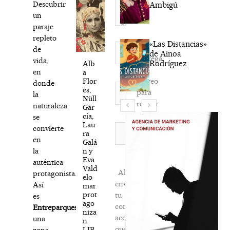
Descubrir
Ambigú
un
paraje
repleto
«Las Distancias»
Nombre*
de
de Ainoa
Agréga
vida,
Rodríguez
Alb
mi
en
a
correo
Flor
donde
Correo
es,
para
la
electrónico*
Nüll
recibir
naturaleza
Gar
la
cía,
se
Lau
newsletter
Web
convierte
ra
habitual
en
Galá
n y
la
Eva
auténtica
Vald
Al
protagonista.
elo
enviar
Así
mar
prot
tu
es
ago
comentario,
Entreparques
,
niza
aceptas
una
n
que
LIB
zona