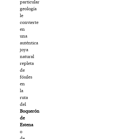
particular
geología
le
convierte
en
una
auténtica
joya
natural
repleta
de
fósiles
en
la
ruta
del
Boquerón
de
Estena
o
de