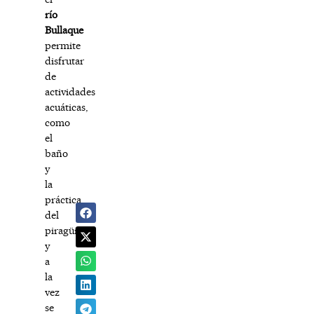
río
Bullaque
permite
disfrutar
de
actividades
acuáticas,
como
el
baño
y
la
práctica
del
piragüismo
y
a
la
vez
se