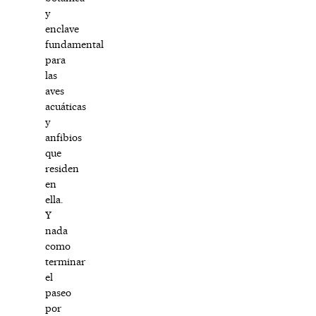
y
enclave
fundamental
para
las
aves
acuáticas
y
anfibios
que
residen
en
ella.
Y
nada
como
terminar
el
paseo
por