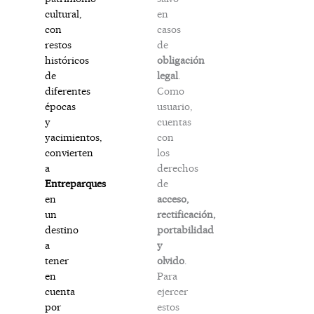
en
cultural,
casos
con
de
restos
obligación
históricos
legal
.
de
Como
diferentes
usuario,
épocas
cuentas
y
con
yacimientos,
los
convierten
derechos
a
de
Entreparques
acceso,
en
rectificación,
un
portabilidad
destino
y
a
olvido
.
tener
Para
en
ejercer
cuenta
estos
por