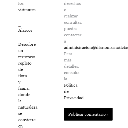
derechos
los
o
visitantes.
realizar
consultas,
puedes
Alarcos
contactar
a
Descubre
administracion@diariomasnoticia
un
Para
territorio
más
repleto
detalles,
de
consulta
flora
la
y
Política
fauna,
de
donde
Privacidad
.
la
naturaleza
se
convierte
en