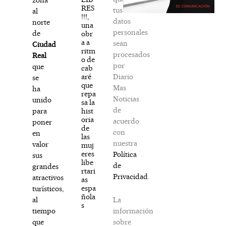
RES
tus
al
!!!,
datos
norte
una
personales
de
obr
a a
sean
Ciudad
ritm
procesados
Real
o de
por
que
cab
Diario
aré
se
que
Mas
ha
repa
Noticias
unido
sa la
de
hist
para
oria
acuerdo
poner
de
con
en
las
nuestra
valor
muj
eres
Política
sus
libe
de
grandes
rtari
Privacidad
.
atractivos
as
espa
turísticos,
ñola
La
al
s
información
tiempo
sobre
que