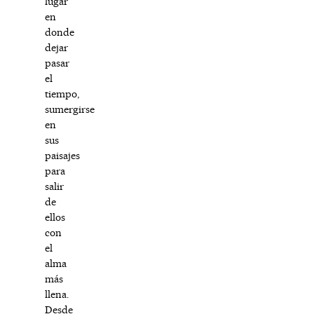
lugar
en
donde
dejar
pasar
el
tiempo,
sumergirse
en
sus
paisajes
para
salir
de
ellos
con
el
alma
más
llena.
Desde