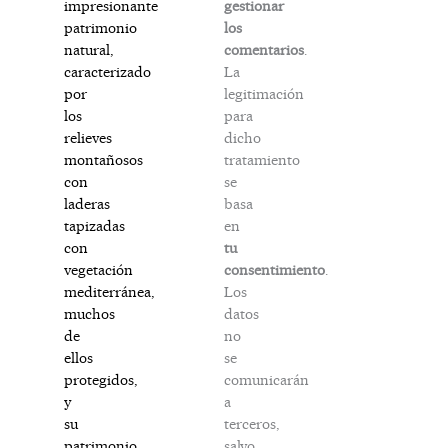
gestionar
impresionante
los
patrimonio
comentarios
.
natural,
La
caracterizado
legitimación
por
para
los
dicho
relieves
tratamiento
montañosos
se
con
basa
laderas
en
tapizadas
tu
con
consentimiento
.
vegetación
Los
mediterránea,
datos
muchos
no
de
se
ellos
comunicarán
protegidos,
a
y
terceros,
su
salvo
patrimonio