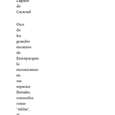
Laguna
de
Caracuel
Otro
de
los
grandes
encantos
de
Entreparques
lo
encontramos
en
sus
espacios
fluviales,
conocidos
como
“tablas”,
el