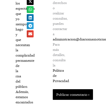
derechos
los
o
espectáculos
realizar
que
consultas,
yo
puedes
siempre
contactar
hago
a
y
administracion@diariomasnoticia
que
Para
necesitan
más
la
detalles,
complicidad
consulta
permanente
la
de
Política
la
de
risa
Privacidad
.
del
público.
Además,
estamos
encantados