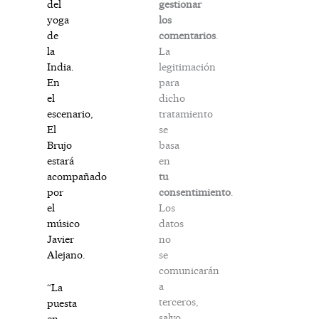
gestionar
del
los
yoga
comentarios
.
de
La
la
legitimación
India.
para
En
dicho
el
tratamiento
escenario,
se
El
basa
Brujo
en
estará
tu
acompañado
consentimiento
.
por
Los
el
datos
músico
no
Javier
se
Alejano.
comunicarán
a
“La
terceros,
puesta
salvo
en