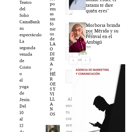
Teatro
po
tatami te dice
em
del
quién eres”
as
Soho
sin
CaixaBank
fó
Morboria brinda
Nombre*
su
nic
por Mérida y su
Agréga
os
espectáculo
Festival en el
de
mi
La
Ambigú
LA
correo
segunda
O
Correo
para
DI
venida
electrónico*
SE
recibir
de
A
la
Cristo
y
newsletter
Web
o
HÉ
R
habitual
el
OE
yoga
S Y
de
VI
LL
Al
Jesús.
A
enviar
Del
N
tu
10
OS
comentario,
al
aceptas
12
que
de