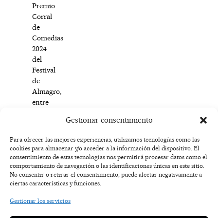
Premio
Corral
de
Comedias
2024
del
Festival
de
Almagro,
entre
otras
Gestionar consentimiento
distinciones.
Para ofrecer las mejores experiencias, utilizamos tecnologías como las
cookies para almacenar y/o acceder a la información del dispositivo. El
F
I
T
X
Y
consentimiento de estas tecnologías nos permitirá procesar datos como el
a
n
i
-
o
AVISO
comportamiento de navegación o las identificaciones únicas en este sitio.
c
s
k
t
u
LEGAL
No consentir o retirar el consentimiento, puede afectar negativamente a
e
t
t
w
t
ciertas características y funciones.
b
a
o
i
u
o
g
k
t
b
POLÍTICA
Gestionar los servicios
o
r
t
e
DE
k
a
e
COOKIES