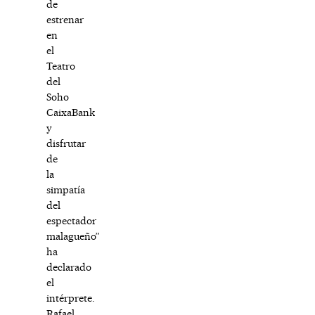
de
estrenar
en
el
Teatro
del
Soho
CaixaBank
y
disfrutar
de
la
simpatía
del
espectador
malagueño”
ha
declarado
el
intérprete.
Rafael