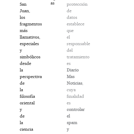
as
protección
San
de
Juan,
datos
los
establece
fragmentos
que
más
el
llamativos,
responsable
especiales
del
y
tratamiento
simbólicos
es
desde
Diario
la
Mas
perspectiva
Noticias
,
de
cuya
la
finalidad
filosofía
es
oriental
controlar
y
el
de
spam
la
y
ciencia