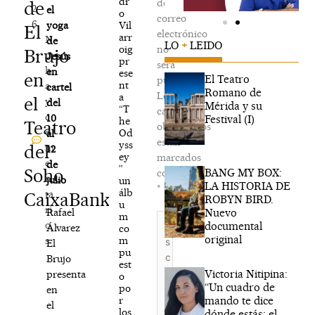
dr
de
de
2
el
o
correo
6
Vil
yoga
El
electrónico
arr
N
de
LO
+
LEIDO
oig
no
Brujo
o
Jesús
pr
será
h
en
ese
en
El Teatro
publicada.
nt
a
cartel
Romano de
Los
a
el
y
del
Mérida y su
“T
campos
c
10
Festival (I)
he
Teatro
obligatorios
o
Od
al
están
yss
del
m
12
ey
marcados
e
de
”
Soho
BANG MY BOX:
con
n
julio
un
LA HISTORIA DE
*
álb
ta
CaixaBank
ROBYN BIRD.
u
ri
Nuevo
Rafael
m
Escribe
o
documental
Álvarez
co
aquí...
original
m
s
El
pu
Brujo
est
Victoria Nitipina:
presenta
o
“Un cuadro de
po
en
mando te dice
r
el
los
dónde estás; el