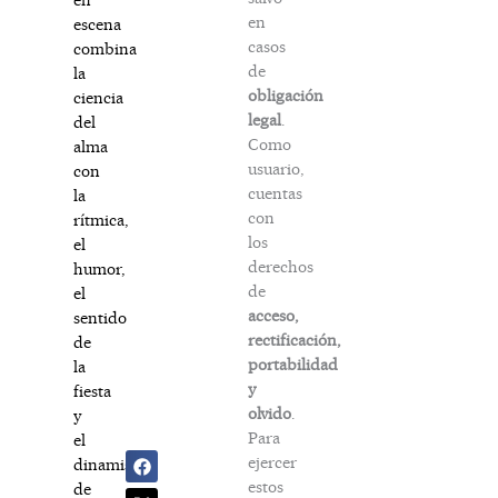
en
escena
casos
combina
de
la
obligación
ciencia
legal
.
del
Como
alma
usuario,
con
cuentas
la
con
rítmica,
los
el
derechos
humor,
de
el
acceso,
sentido
rectificación,
de
portabilidad
la
y
fiesta
olvido
.
y
Para
el
ejercer
dinamismo
estos
de