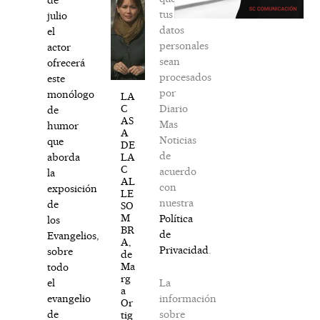
tus
julio
datos
el
personales
actor
sean
ofrecerá
procesados
este
por
monólogo
LA
Diario
C
de
AS
Mas
humor
A
Noticias
que
DE
de
LA
aborda
C
acuerdo
la
AL
con
exposición
LE
nuestra
de
SO
M
Política
los
BR
de
Evangelios,
A,
Privacidad
.
sobre
de
Ma
todo
rg
La
el
a
información
evangelio
Or
sobre
de
tig