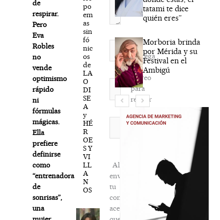
de
po
tatami te dice
respirar.
em
quién eres”
as
Pero
sin
Eva
fó
Morboria brinda
Nombre*
Robles
nic
por Mérida y su
Agréga
os
no
Festival en el
de
mi
vende
Ambigú
LA
correo
optimismo
O
Correo
para
rápido
DI
electrónico*
SE
recibir
ni
A
la
fórmulas
y
newsletter
Web
mágicas.
HÉ
R
habitual
Ella
OE
prefiere
S Y
definirse
VI
LL
Al
como
A
enviar
“entrenadora
N
tu
de
OS
comentario,
sonrisas”,
aceptas
una
que
mujer