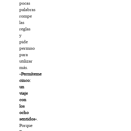
pocas
palabras
rompe
las
reglas
y
pide
permiso
para
utilizar
más.
«
Permíteme
cinco:
un
viaje
con
los
ocho
sentidos
«.
Porque