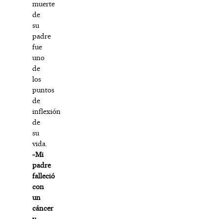
muerte
de
su
padre
fue
uno
de
los
puntos
de
inflexión
de
su
vida.
«
Mi
padre
falleció
con
un
cáncer
y