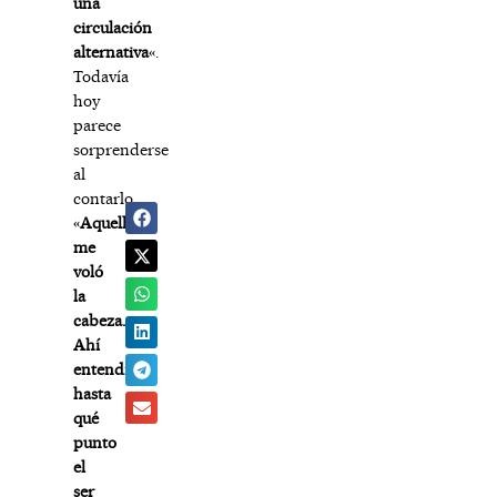
una
circulación
alternativa
«.
Todavía
hoy
parece
sorprenderse
al
contarlo.
«
Aquello
me
voló
la
cabeza.
Ahí
entendí
hasta
qué
punto
el
ser