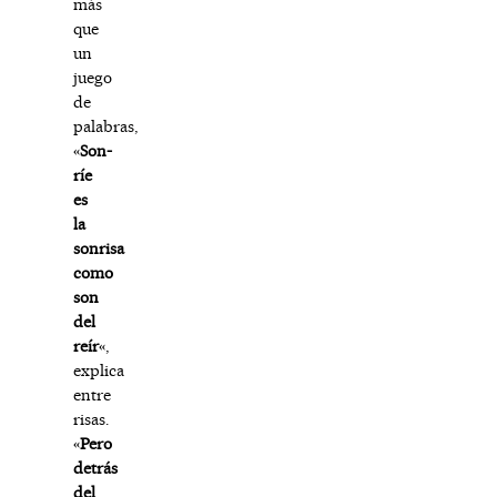
más
que
un
juego
de
palabras,
«
Son-
ríe
es
la
sonrisa
como
son
del
reír
«,
explica
entre
risas.
«
Pero
detrás
del