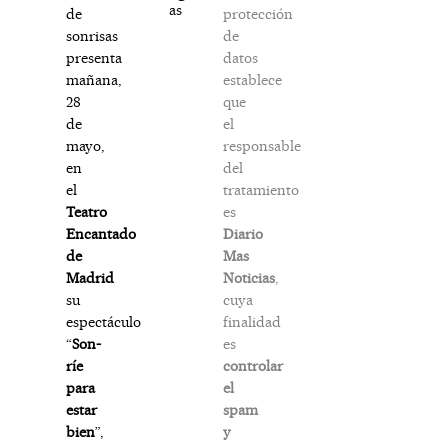
as
protección
de
de
sonrisas
datos
presenta
establece
mañana,
que
28
el
de
responsable
mayo,
del
en
tratamiento
el
es
Teatro
Diario
Encantado
Mas
de
Noticias
,
Madrid
cuya
su
finalidad
espectáculo
es
“
Son-
controlar
ríe
el
para
spam
estar
y
bien
”,