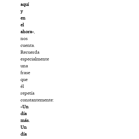
aquí
y
en
el
ahora
«,
nos
cuenta.
Recuerda
especialmente
una
frase
que
él
repetía
constantemente:
«
Un
día
más.
Un
día