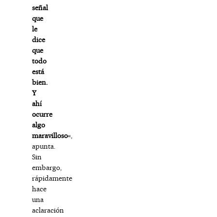
señal
que
le
dice
que
todo
está
bien.
Y
ahí
ocurre
algo
maravilloso
«,
apunta.
Sin
embargo,
rápidamente
hace
una
aclaración