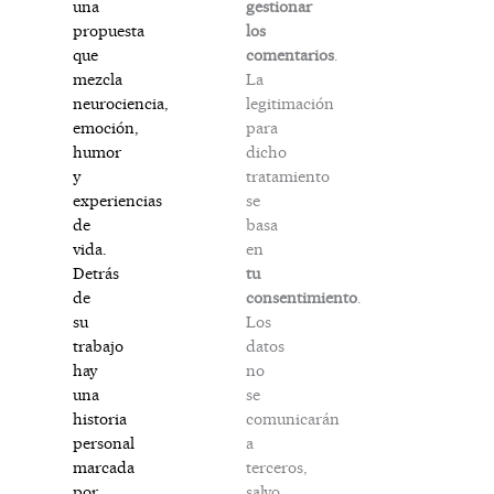
gestionar
una
los
propuesta
comentarios
.
que
La
mezcla
legitimación
neurociencia,
para
emoción,
dicho
humor
tratamiento
y
se
experiencias
basa
de
en
vida.
tu
Detrás
consentimiento
.
de
Los
su
datos
trabajo
no
hay
se
una
comunicarán
historia
a
personal
terceros,
marcada
salvo
por