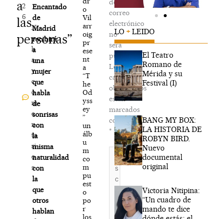
dr
de
a
2
Encantado
o
correo
6
Vil
de
las
electrónico
arr
N
Madrid
LO
+
LEIDO
oig
no
personas”
o
recibirá
pr
será
h
a
ese
El Teatro
publicada.
nt
a
una
Romano de
Los
a
y
mujer
Mérida y su
“T
campos
c
que
Festival (I)
he
obligatorios
o
Od
habla
están
yss
m
de
ey
marcados
e
sonrisas
”
BANG MY BOX:
con
n
con
un
LA HISTORIA DE
*
álb
ta
la
ROBYN BIRD.
u
ri
misma
Nuevo
m
Escribe
o
documental
naturalidad
co
aquí...
original
m
s
con
pu
la
est
que
Victoria Nitipina:
o
“Un cuadro de
po
otros
mando te dice
r
hablan
los
dónde estás; el