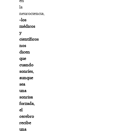
en
la
neurociencia,
«
los
médicos
y
científicos
nos
dicen
que
cuando
sonríes,
aunque
sea
una
sonrisa
forzada,
el
cerebro
recibe
una