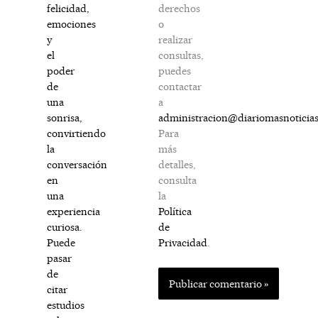
derechos
felicidad,
o
emociones
realizar
y
consultas,
el
puedes
poder
contactar
de
a
una
administracion@diariomasnoticia
sonrisa,
Para
convirtiendo
más
la
detalles,
conversación
consulta
en
la
una
Política
experiencia
de
curiosa.
Privacidad
.
Puede
pasar
de
citar
estudios