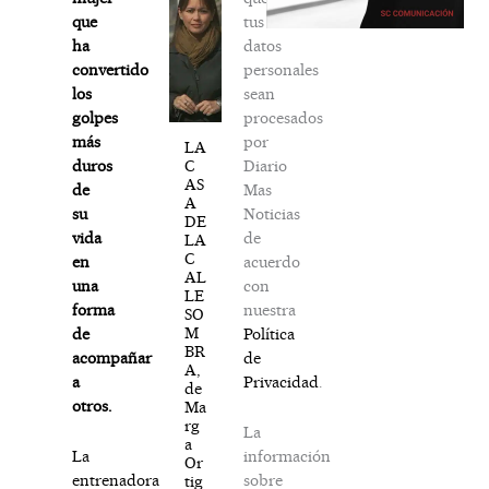
tus
que
datos
ha
personales
convertido
sean
los
procesados
golpes
por
más
LA
Diario
C
duros
AS
Mas
de
A
Noticias
su
DE
de
vida
LA
C
acuerdo
en
AL
con
una
LE
nuestra
forma
SO
M
Política
de
BR
de
acompañar
A,
Privacidad
.
a
de
otros.
Ma
rg
La
a
información
La
Or
sobre
entrenadora
tig