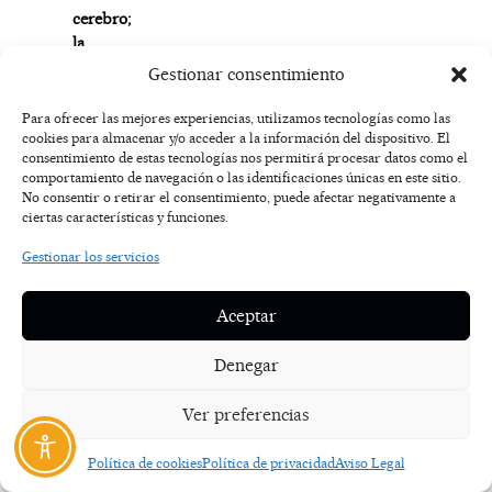
cerebro;
la
propiocepción,
Gestionar consentimiento
relacionada
con
Para ofrecer las mejores experiencias, utilizamos tecnologías como las
el
cookies para almacenar y/o acceder a la información del dispositivo. El
consentimiento de estas tecnologías nos permitirá procesar datos como el
movimiento
comportamiento de navegación o las identificaciones únicas en este sitio.
del
No consentir o retirar el consentimiento, puede afectar negativamente a
cuerpo;
ciertas características y funciones.
y
Gestionar los servicios
la
percepción
social,
Aceptar
que
para
Denegar
mí
es
Ver preferencias
imprescindible
porque
Política de cookies
Política de privacidad
Aviso Legal
el