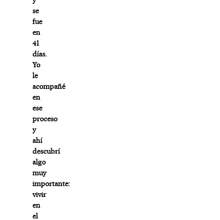
se
fue
en
41
días.
Yo
le
acompañé
en
ese
proceso
y
ahí
descubrí
algo
muy
importante:
vivir
en
el