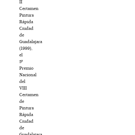
II
Certamen
Pintura
Rápida
Ciudad
de
Guadalajara
(1999),
el
5º
Premio
Nacional
del
VIII
Certamen
de
Pintura
Rápida
Ciudad
de
Guadalajara