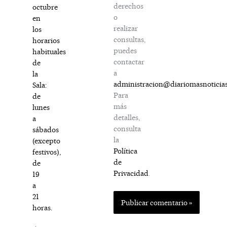
derechos
octubre
o
en
realizar
los
consultas,
horarios
puedes
habituales
contactar
de
a
la
administracion@diariomasnoticia
Sala:
Para
de
más
lunes
detalles,
a
consulta
sábados
la
(excepto
Política
festivos),
de
de
Privacidad
.
19
a
21
horas.