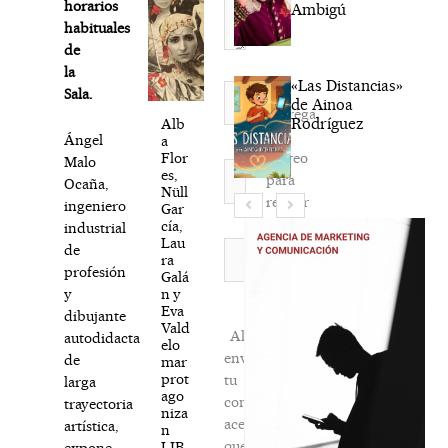
horarios
Ambigú
habituales
de
la
«Las Distancias»
Nombre*
Sala.
de Ainoa
Agréga
Rodríguez
Alb
mi
Ángel
a
correo
Flor
Malo
Correo
es,
para
Ocaña,
electrónico*
Nüll
recibir
ingeniero
Gar
la
cía,
industrial
Lau
newsletter
Web
de
ra
habitual
profesión
Galá
n y
y
Eva
dibujante
Vald
Al
autodidacta
elo
enviar
de
mar
prot
tu
larga
ago
comentario,
trayectoria
niza
aceptas
artística,
n
que
LIB
expone