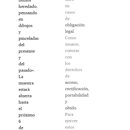
en
heredado,
casos
pensando
de
en
obligación
dibujos
legal
.
y
Como
pinceladas
usuario,
del
cuentas
presente
con
y
los
del
derechos
pasado».
de
La
acceso,
muestra
rectificación,
estará
portabilidad
abierta
y
hasta
olvido
.
el
Para
próximo
ejercer
6
estos
de