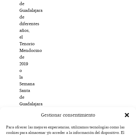
de
Guadalajara
de
diferentes
años,
el
Tenorio
Mendocino
de
2019
o
la
Semana
Santa
de
Guadalajara
de
Gestionar consentimiento
2020.
Para ofrecer las mejores experiencias, utilizamos tecnologías como las
cookies para almacenar y/o acceder a la información del dispositivo. El
F
I
T
X
Y