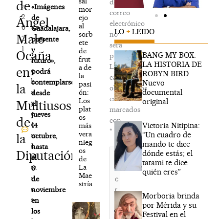
sal
de
de
e,
«Imágenes
mor
correo
2
ejo
de
Ángel
electrónico
al
0
Guadalajara,
LO
+
LEIDO
sorb
no
Malo
2
presente
ete
será
1
y
de
Ocaña
BANG MY BOX:
publicada.
frut
N
futuro»,
LA HISTORIA DE
Los
a de
en
o
podrá
ROBYN BIRD.
la
campos
h
contemplarse
Nuevo
pasi
la
obligatorios
documental
a
ón:
desde
están
Los
original
Multiusos
y
el
plat
marcados
c
jueves
os
de
con
o
Victoria Nitipina:
14
más
*
vera
“Un cuadro de
m
la
octubre,
nieg
mando te dice
e
hasta
os
Escribe
Diputación
dónde estás; el
n
el
de
aquí...
tatami te dice
La
ta
6
quién eres”
Mae
ri
de
stría
o
noviembre
Morboria brinda
s
en
por Mérida y su
los
Festival en el