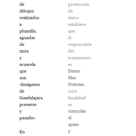
protección
de
de
dibujos
datos
realizados
establece
a
que
plumilla,
el
aguadas
responsable
de
del
tinta
tratamiento
y
es
acuarela
Diario
que
Mas
son
Noticias
,
«Imágenes
cuya
de
finalidad
Guadalajara,
es
presente
controlar
y
el
pasado».
spam
y
En