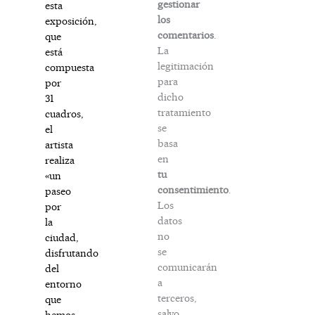
gestionar
esta
los
exposición,
comentarios
.
que
La
está
legitimación
compuesta
para
por
dicho
31
tratamiento
cuadros,
se
el
basa
artista
en
realiza
tu
«un
consentimiento
.
paseo
Los
por
datos
la
no
ciudad,
se
disfrutando
comunicarán
del
a
entorno
terceros,
que
salvo
hemos