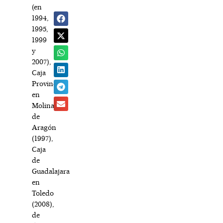
(en
1994,
1995,
1999
y
2007),
Caja
Provincial
en
Molina
de
Aragón
(1997),
Caja
de
Guadalajara
en
Toledo
(2008),
de