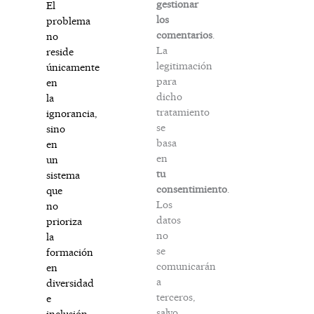
gestionar
El
los
problema
comentarios
.
no
La
reside
legitimación
únicamente
para
en
dicho
la
tratamiento
ignorancia,
se
sino
basa
en
en
un
tu
sistema
consentimiento
.
que
Los
no
datos
prioriza
no
la
se
formación
comunicarán
en
a
diversidad
terceros,
e
salvo
inclusión.