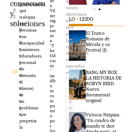
dr
de
consecuencias
2
profesionales
o
correo
0
Vil
que
y
electrónico
arr
2
trabajan
LO
+
LEIDO
oig
no
soluciones
5
con
pr
será
N
personas
ese
El Teatro
publicada.
nt
o
con
Romano de
Los
a
h
discapacidad
Mérida y su
“T
campos
a
(sanitarios,
Festival (I)
he
obligatorios
y
Od
educadores,
están
yss
c
personal
ey
marcados
o
de
”
BANG MY BOX:
con
m
atención
un
LA HISTORIA DE
*
álb
e
al
ROBYN BIRD.
u
n
cliente)
Nuevo
m
Escribe
ta
documental
es
co
aquí...
original
m
ri
un
pu
o
problema
est
s
que
Victoria Nitipina:
o
“Un cuadro de
po
perpetúa
mando te dice
r
la
los
dónde estás; el