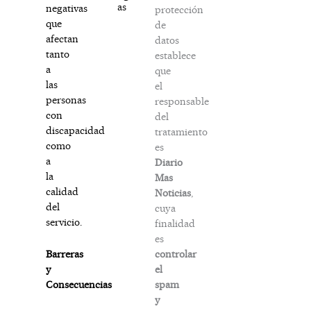
as
negativas
protección
que
de
afectan
datos
tanto
establece
a
que
las
el
personas
responsable
con
del
discapacidad
tratamiento
como
es
a
Diario
la
Mas
calidad
Noticias
,
del
cuya
servicio.
finalidad
es
controlar
Barreras
el
y
spam
Consecuencias
y