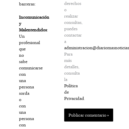
derechos
barreras:
o
realizar
Incomunicación
consultas,
y
puedes
Malentendidos
:
contactar
Un
a
profesional
administracion@diariomasnoticia
que
Para
no
más
sabe
detalles,
comunicarse
consulta
con
la
una
Política
persona
de
sorda
Privacidad
.
o
con
una
persona
con