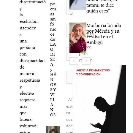
discriminación
po
tatami te dice
y
em
quién eres”
as
la
sin
exclusión.
fó
Morboria brinda
Nombre*
Atender
nic
por Mérida y su
Agréga
os
a
Festival en el
de
mi
una
Ambigú
LA
correo
persona
O
Correo
para
con
DI
electrónico*
SE
recibir
discapacidad
A
la
de
y
newsletter
Web
manera
HÉ
R
habitual
respetuosa
OE
y
S Y
efectiva
VI
LL
Al
requiere
A
enviar
más
N
tu
que
OS
comentario,
buena
aceptas
voluntad;
que
exige