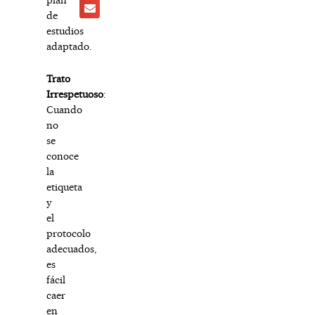
de
estudios
adaptado.
Trato
Irrespetuoso
:
Cuando
no
se
conoce
la
etiqueta
y
el
protocolo
adecuados,
es
fácil
caer
en