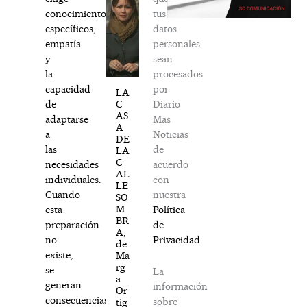
tus
conocimientos
datos
específicos,
personales
empatía
sean
y
procesados
la
por
capacidad
LA
Diario
C
de
AS
Mas
adaptarse
A
Noticias
a
DE
de
las
LA
C
acuerdo
necesidades
AL
con
individuales.
LE
nuestra
Cuando
SO
M
Política
esta
BR
de
preparación
A,
Privacidad
.
no
de
existe,
Ma
rg
se
La
a
generan
información
Or
consecuencias
sobre
tig