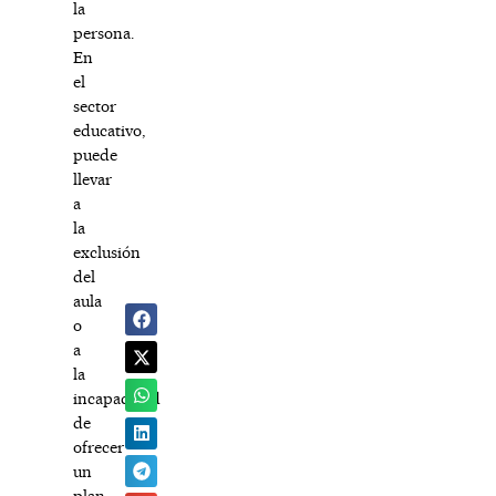
la
persona.
En
el
sector
educativo,
puede
llevar
a
la
exclusión
del
aula
o
a
la
incapacidad
de
ofrecer
un
plan