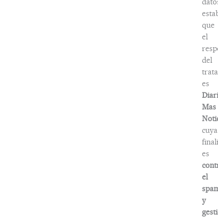
dato
esta
que
el
resp
del
trat
es
Diar
Mas
Noti
cuya
fina
es
cont
el
spa
y
gest