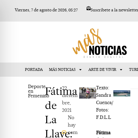
Ir
Viernes, 7 de agosto de 2026, 05:27
Suscríbete a la newslette
al
contenido
PORTADA
MÁS NOTICIAS
ARTE DE VIVIR
TUR
Deporte
Fátima
22
Texto:
en
diciem
Sandra
Femenino
de
bre,
Cuenca/
2021
Fotos:
La
No
F.D.L.L
hay
Llave:
com
Fátima