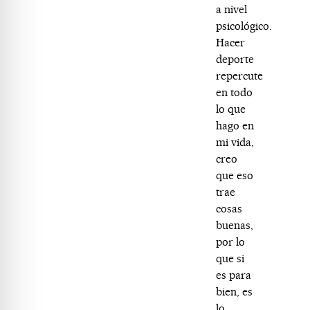
a nivel
psicológico.
Hacer
deporte
repercute
en todo
lo que
hago en
mi vida,
creo
que eso
trae
cosas
buenas,
por lo
que si
es para
bien, es
lo