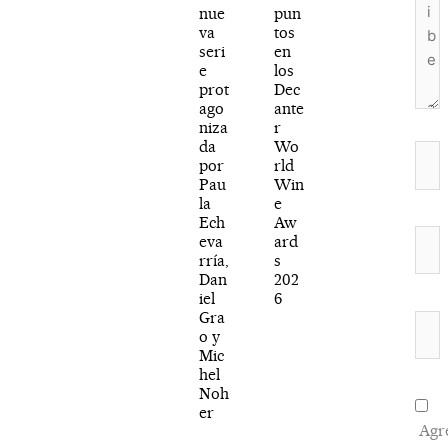
nue
pun
va
tos
seri
en
e
los
prot
Dec
ago
ante
niza
r
da
Wo
Nom
por
rld
Pau
Win
la
e
Ech
Aw
Corr
eva
ard
rría,
s
elec
Dan
202
iel
6
Gra
Web
o y
Mic
hel
Noh
er
Agr