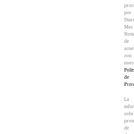
proc
por
Diar
Mas
Noti
de
acue
con
nues
Polít
de
Priv
La
info
sobr
prot
de