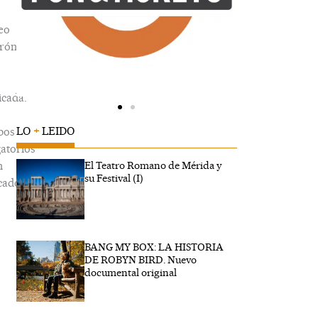
eo
trónico
icada.
LO
+
LEIDO
pos
gatorios
n
El Teatro Romano de Mérida y
su Festival (I)
cados
BANG MY BOX: LA HISTORIA
ibe
DE ROBYN BIRD. Nuevo
..
documental original