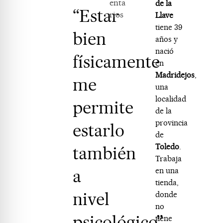
enta
de la
“Estar
rios
Llave
tiene 39
bien
años y
nació
físicamente
en
Madridejos
,
me
una
localidad
permite
de la
provincia
estarlo
de
Toledo
.
también
Trabaja
a
en una
tienda,
nivel
donde
no
psicológico”
tiene