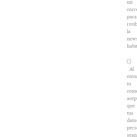
mi
corr
para
recib
la
news
habi
Al
envi
tu
come
acep
que
tus
dato
pers
sean