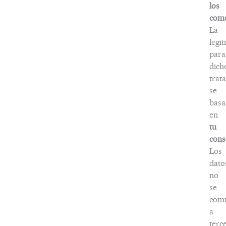
los
come
La
legi
para
dich
trat
se
basa
en
tu
cons
Los
dato
no
se
com
a
terc