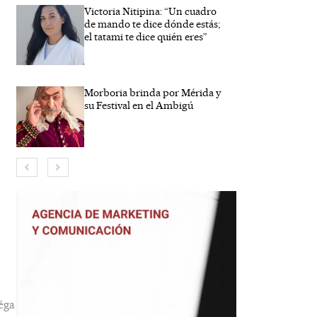
Victoria Nitipina: “Un cuadro
de mando te dice dónde estás;
el tatami te dice quién eres”
Morboria brinda por Mérida y
su Festival en el Ambigú
bre*
eo
trónico*
éga