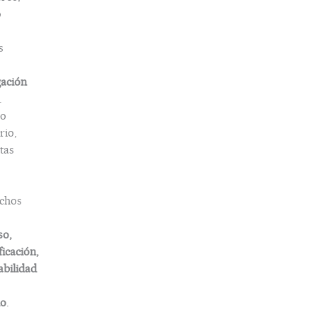
o
s
gación
.
o
rio,
tas
chos
so,
ficación,
abilidad
do
.