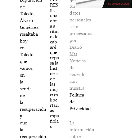
RES
tus
de
!!!,
datos
Toledo,
una
personales
Álvaro
obr
a a
sean
Gutiérrez,
ritm
procesados
resaltaba
o de
por
hoy
cab
Diario
aré
en
que
Mas
Toledo
repa
Noticias
que
sa la
de
hist
vamos
oria
acuerdo
en
de
con
la
las
nuestra
senda
muj
eres
Política
de
libe
de
la
rtari
Privacidad
.
recuperación
as
espa
y
ñola
La
que
s
información
la
sobre
recuperación