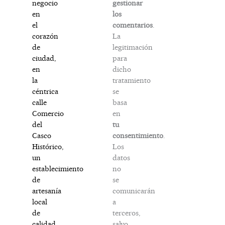
gestionar
negocio
los
en
comentarios
.
el
La
corazón
legitimación
de
para
ciudad,
dicho
en
tratamiento
la
se
céntrica
basa
calle
en
Comercio
tu
del
consentimiento
.
Casco
Los
Histórico,
datos
un
no
establecimiento
se
de
comunicarán
artesanía
a
local
terceros,
de
salvo
calidad.