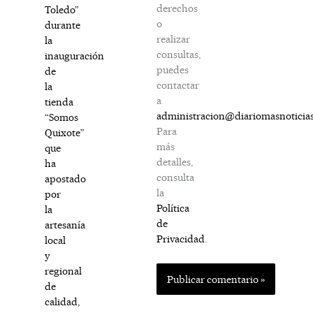
derechos
Toledo”
o
durante
realizar
la
consultas,
inauguración
puedes
de
contactar
la
a
tienda
administracion@diariomasnoticia
“Somos
Para
Quixote”
más
que
detalles,
ha
consulta
apostado
la
por
Política
la
de
artesanía
Privacidad
.
local
y
regional
de
calidad,