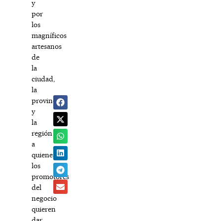
y
por
los
magníficos
artesanos
de
la
ciudad,
la
provincia
y
la
región
a
quienes
los
promotores
del
negocio
quieren
dar