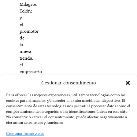
Milagros
Tolón;
y
el
promotor
de
la
nueva
tienda,
el
empresario
Rafael
Gestionar consentimiento
Carmena.
Para ofrecer las mejores experiencias, utilizamos tecnologías como las
cookies para almacenar y/o acceder a la información del dispositivo. El
F
I
T
X
Y
consentimiento de estas tecnologías nos permitirá procesar datos como el
a
n
i
-
o
AVISO
comportamiento de navegación o las identificaciones únicas en este sitio.
c
s
k
t
u
LEGAL
No consentir o retirar el consentimiento, puede afectar negativamente a
e
t
t
w
t
ciertas características y funciones.
b
a
o
i
u
o
g
k
t
b
POLÍTICA
Gestionar los servicios
o
r
t
e
DE