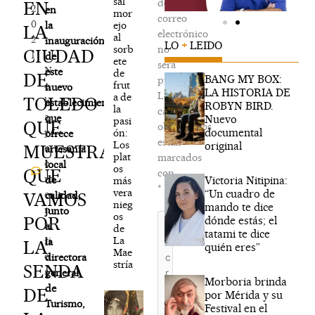
sal
de
EN
2
en
mor
correo
0
ejo
la
LA
electrónico
al
2
inauguración
LO
+
LEIDO
sorb
no
CIUDAD
1
de
ete
será
N
este
de
DE
BANG MY BOX:
publicada.
frut
o
nuevo
LA HISTORIA DE
Los
a de
TOLEDO
h
establecimiento,
ROBYN BIRD.
la
campos
a
que
Nuevo
pasi
QUE
obligatorios
documental
y
ón:
ofrece
están
Los
original
MUESTRA
c
artesanía
plat
marcados
o
local
os
QUE
con
m
Victoria Nitipina:
de
más
*
vera
“Un cuadro de
e
VAMOS
calidad,
nieg
mando te dice
n
junto
os
Escribe
POR
dónde estás; el
ta
a
de
aquí...
tatami te dice
La
ri
la
LA
quién eres”
Mae
o
directora
stría
SENDA
s
general
Morboria brinda
de
DE
por Mérida y su
Turismo,
Festival en el