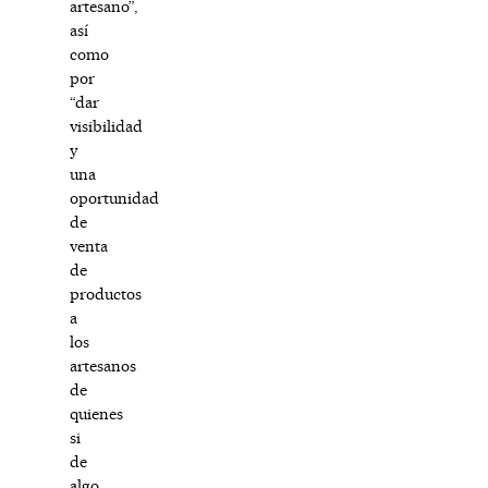
artesano”,
así
como
por
“dar
visibilidad
y
una
oportunidad
de
venta
de
productos
a
los
artesanos
de
quienes
si
de
algo