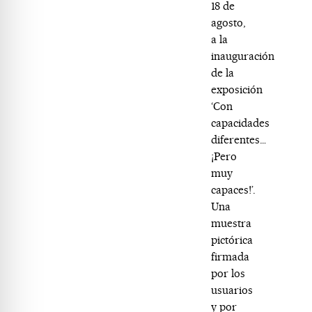
18 de
agosto,
a la
inauguración
de la
exposición
‘Con
capacidades
diferentes…
¡Pero
muy
capaces!’.
Una
muestra
pictórica
firmada
por los
usuarios
y por