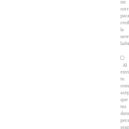
mi
cor
par
reci
la
news
habi
Al
envi
tu
com
acep
que
tus
dato
pers
sea