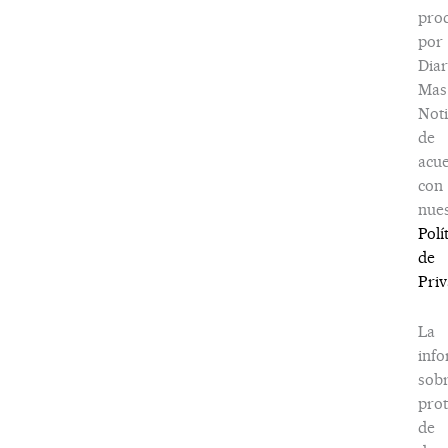
pro
por
Diar
Mas
Noti
de
acu
con
nues
Polí
de
Priv
La
inf
sob
prot
de