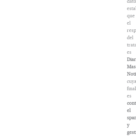
dato
esta
que
el
res
del
trat
es
Diar
Mas
Noti
cuy
fina
es
cont
el
spa
y
gest