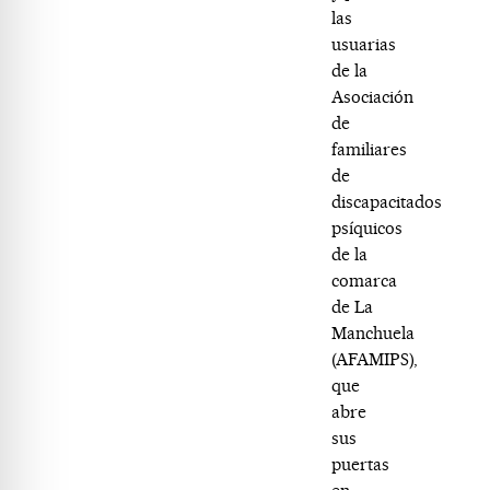
las
usuarias
de la
Asociación
de
familiares
de
discapacitados
psíquicos
de la
comarca
de La
Manchuela
(AFAMIPS),
que
abre
sus
puertas