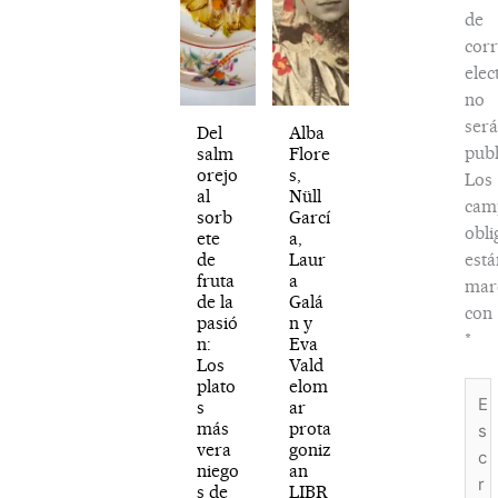
de
cor
elec
no
será
Del
Alba
publ
salm
Flore
orejo
s,
Los
al
Nüll
cam
sorb
Garcí
obli
ete
a,
de
Laur
está
fruta
a
mar
de la
Galá
con
pasió
n y
*
n:
Eva
Los
Vald
plato
elom
Escr
s
ar
aquí.
más
prota
vera
goniz
niego
an
s de
LIBR