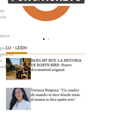
reo
trónico
icada.
LO
+
LEIDO
pos
gatorios
n
BANG MY BOX: LA HISTORIA
DE ROBYN BIRD. Nuevo
cados
documental original
Victoria Nitipina: “Un cuadro
ibe
de mando te dice dónde estás;
..
el tatami te dice quién eres”