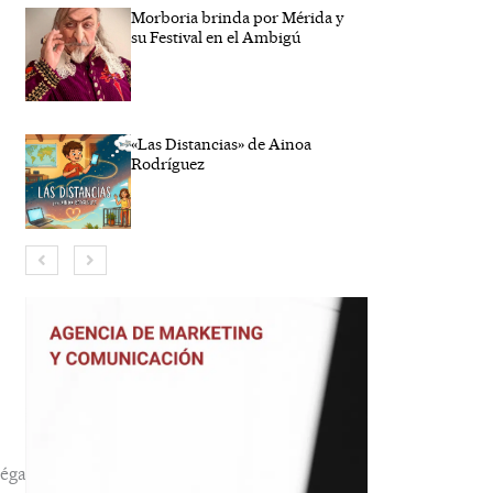
Morboria brinda por Mérida y
su Festival en el Ambigú
«Las Distancias» de Ainoa
Rodríguez
bre*
reo
trónico*
b
éga