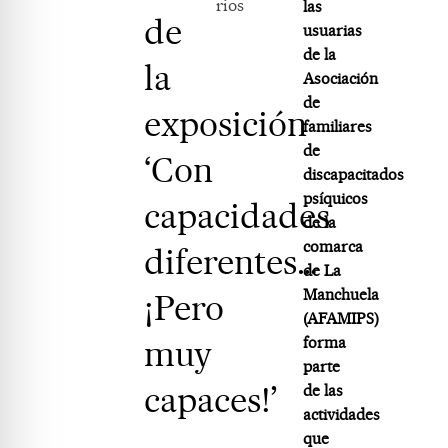
rios
las
de
usuarias
de la
la
Asociación
de
exposición
familiares
de
‘Con
discapacitados
psíquicos
capacidades
de la
comarca
diferentes…
de La
Manchuela
¡Pero
(AFAMIPS)
muy
forma
parte
capaces!’
de las
actividades
que