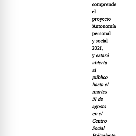
comprende
el
proyecto
‘Autonomía
personal
y social
2021’,
y
estará
abierta
al
público
hasta el
martes
31 de
agosto
en el
Centro
Social
Polivalente