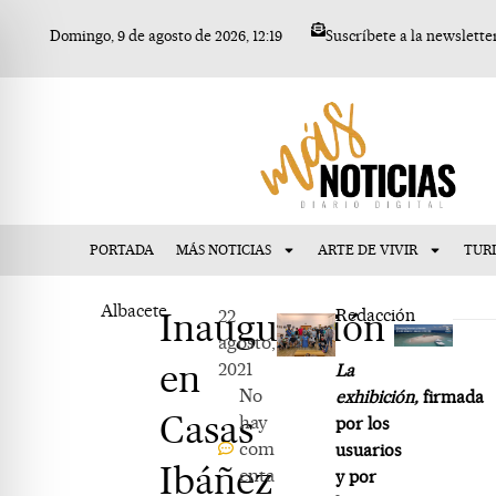
Ir
Domingo, 9 de agosto de 2026, 12:19
Suscríbete a la newslette
al
contenido
PORTADA
MÁS NOTICIAS
ARTE DE VIVIR
TUR
Albacete
Inauguración
22
Redacción
agosto,
en
2021
La
No
exhibición,
firmada
Casas
hay
por los
com
usuarios
Ibáñez
enta
y por