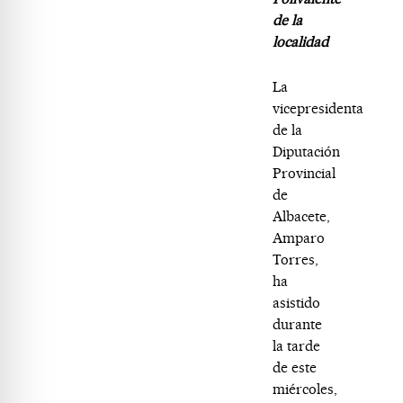
de la
localidad
La
vicepresidenta
de la
Diputación
Provincial
de
Albacete,
Amparo
Torres,
ha
asistido
durante
la tarde
de este
miércoles,