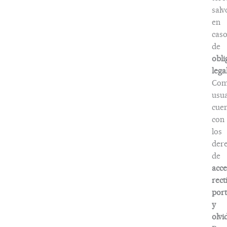
salv
en
caso
de
obli
lega
Co
usua
cuen
con
los
der
de
acce
rect
port
y
olvi