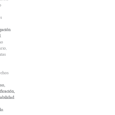
o
s
gación
l
.
mo
rio,
tas
echos
so,
ificación,
abilidad
do
.