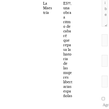
La
ES!!!,
Maes
una
tría
obra
a
ritm
o de
caba
ré
Nom
que
repa
sa la
histo
Cor
ria
de
elec
las
muje
res
We
libert
arias
espa
ñolas
Agr