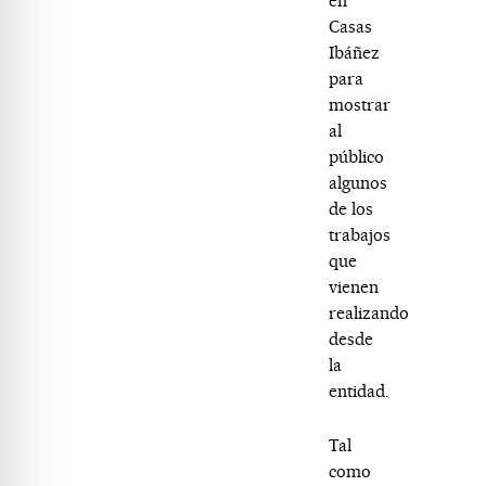
en
Casas
Ibáñez
para
mostrar
al
público
algunos
de los
trabajos
que
vienen
realizando
desde
la
entidad.
Tal
como