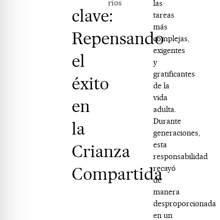
rios
las
clave:
tareas
más
Repensando
complejas,
exigentes
el
y
gratificantes
éxito
de la
vida
en
adulta.
Durante
la
generaciones,
esta
Crianza
responsabilidad
Compartida
recayó
de
manera
desproporcionada
en un