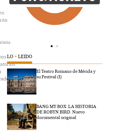
eo
trónico
icada.
LO
+
LEIDO
pos
gatorios
n
El Teatro Romano de Mérida y
su Festival (I)
cados
BANG MY BOX: LA HISTORIA
ibe
DE ROBYN BIRD. Nuevo
..
documental original