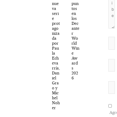
nue
pun
va
tos
seri
en
e
los
prot
Dec
ago
ante
niza
r
da
Wo
Nom
por
rld
Pau
Win
la
e
Ech
Aw
Corr
eva
ard
rría,
s
elec
Dan
202
iel
6
Gra
Web
o y
Mic
hel
Noh
er
Agr