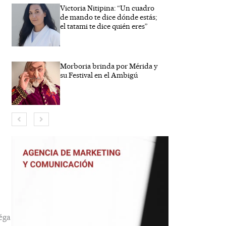
Victoria Nitipina: “Un cuadro
de mando te dice dónde estás;
el tatami te dice quién eres”
Morboria brinda por Mérida y
su Festival en el Ambigú
bre*
eo
trónico*
éga