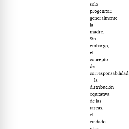
solo
progenitor,
generalmente
la
madre.
Sin
embargo,
el
concepto
de
corresponsabilidad
—la
distribución
equitativa
de las
tareas,
el
cuidado
y las