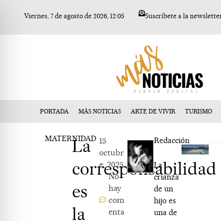
Ir
Viernes, 7 de agosto de 2026, 12:05
Suscríbete a la newslette
al
contenido
PORTADA
MÁS NOTICIAS
ARTE DE VIVIR
TURISMO
MATERNIDAD
La
15
Redacción
octubr
corresponsabilidad
e, 2025
La
No
crianza
es
hay
de un
com
hijo es
la
enta
una de