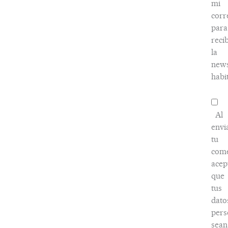
mi
corr
para
recib
la
news
habi
Al
envi
tu
come
acep
que
tus
dato
pers
sean