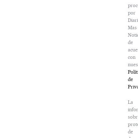
proc
por
Diar
Mas
Noti
de
acue
con
nues
Polít
de
Priv
La
info
sobr
prot
de