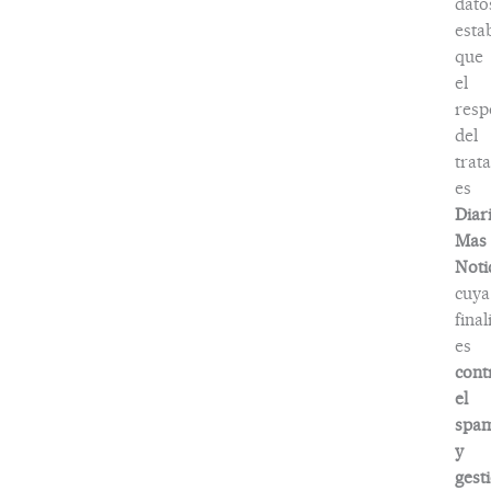
dato
esta
que
el
resp
del
trat
es
Diar
Mas
Noti
cuya
fina
es
cont
el
spa
y
gest