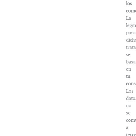
los
come
La
legi
para
dich
trat
se
basa
en
tu
cons
Los
dato
no
se
com
a
terc