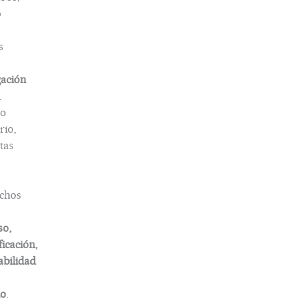
o
s
gación
.
o
rio,
tas
chos
so,
ficación,
abilidad
do
.