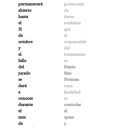
protección
permanecerá
de
abierto
datos
hasta
establece
el
que
31
el
de
responsable
octubre
del
y
tratamiento
el
es
fallo
Diario
del
Mas
jurado
Noticias
,
se
cuya
dará
finalidad
a
es
conocer
controlar
durante
el
el
spam
mes
y
de