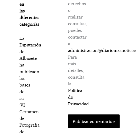
derechos
en
o
las
realizar
diferentes
consultas,
categorías
puedes
contactar
La
a
Diputación
administracion@diariomasnoticia
de
Para
Albacete
más
ha
detalles,
publicado
consulta
las
la
bases
Política
de
de
su
Privacidad
.
‘VI
Certamen
de
Fotografía
de