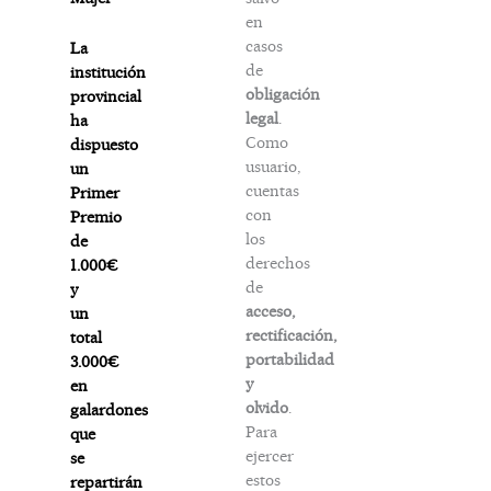
en
casos
La
de
institución
obligación
provincial
legal
.
ha
Como
dispuesto
usuario,
un
cuentas
Primer
con
Premio
los
de
derechos
1.000€
de
y
acceso,
un
rectificación,
total
portabilidad
3.000€
y
en
olvido
.
galardones
Para
que
ejercer
se
estos
repartirán