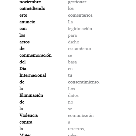
gestionar
noviembre
los
coincidiendo
comentarios
.
este
La
anuncio
legitimación
con
para
los
dicho
actos
tratamiento
de
se
conmemoración
basa
del
en
Día
tu
Internacional
consentimiento
.
de
Los
la
datos
Eliminación
no
de
se
la
comunicarán
Violencia
a
contra
terceros,
la
salvo
Mujer