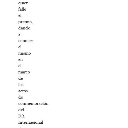
quien
falle
el
premio,
dando
a
conocer
el
mismo
en
el
marco
de
los
actos
de
conmemoración
del
Día
Internacional