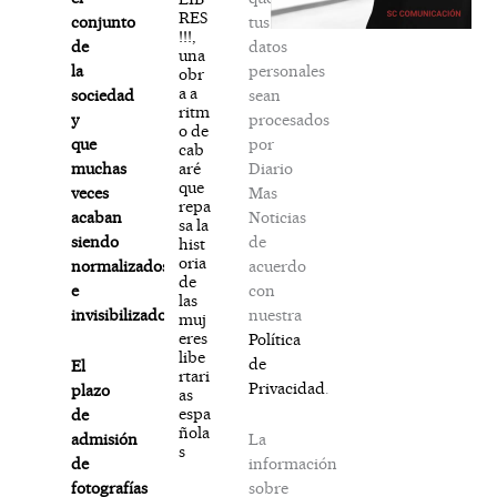
RES
tus
conjunto
!!!,
datos
de
una
personales
la
obr
a a
sean
sociedad
ritm
procesados
y
o de
por
que
cab
Diario
aré
muchas
que
Mas
veces
repa
Noticias
acaban
sa la
de
siendo
hist
oria
acuerdo
normalizados
de
con
e
las
nuestra
invisibilizados
muj
eres
Política
libe
de
El
rtari
Privacidad
.
plazo
as
espa
de
ñola
La
admisión
s
información
de
sobre
fotografías