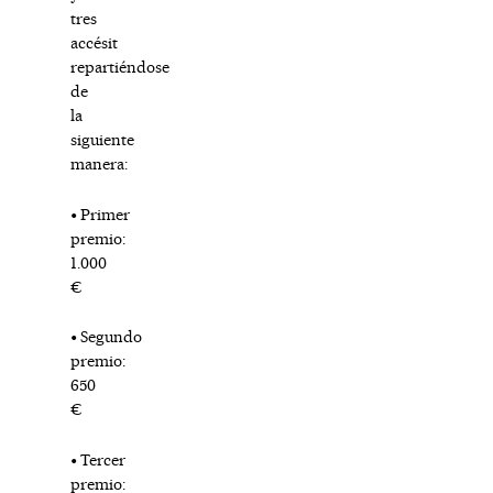
tres
accésit
repartiéndose
de
la
siguiente
manera:
• Primer
premio:
1.000
€
• Segundo
premio:
650
€
• Tercer
premio: