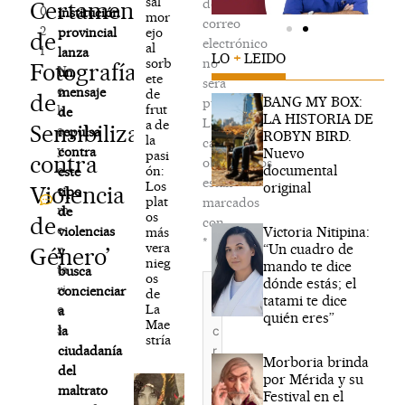
sal
de
Certamen
0
institución
mor
correo
2
ejo
provincial
de
electrónico
al
1
lanza
LO
+
LEIDO
sorb
no
Fotografía
N
un
ete
será
o
mensaje
de
de
BANG MY BOX:
publicada.
frut
h
de
LA HISTORIA DE
Los
a de
Sensibilización
a
repulsa
ROBYN BIRD.
la
campos
y
contra
Nuevo
pasi
contra
obligatorios
documental
c
ón:
este
están
Los
original
Violencia
o
tipo
plat
marcados
m
de
os
de
con
e
Victoria Nitipina:
violencias
más
*
vera
“Un cuadro de
n
Género’
y
nieg
mando te dice
ta
busca
os
Escribe
dónde estás; el
ri
concienciar
de
aquí...
tatami te dice
La
o
a
quién eres”
Mae
s
la
stría
ciudadanía
Morboria brinda
del
por Mérida y su
maltrato
Festival en el