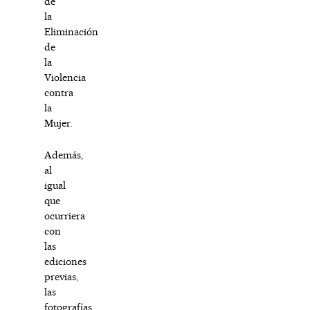
de
la
Eliminación
de
la
Violencia
contra
la
Mujer.
Además,
al
igual
que
ocurriera
con
las
ediciones
previas,
las
fotografías