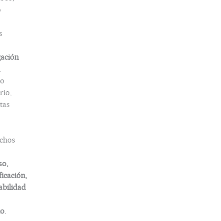
o
s
gación
.
o
rio,
tas
chos
so,
ficación,
abilidad
do
.