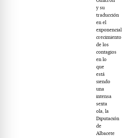
Ómicron
y su
traducción
en el
exponencial
crecimiento
de los
contagios
en lo
que
está
siendo
una
intensa
sexta
ola, la
Diputación
de
Albacete