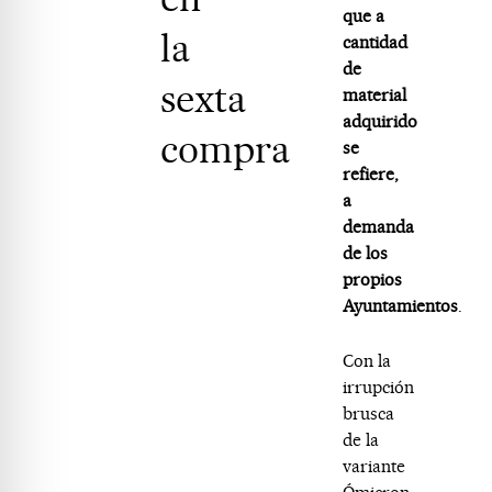
que a
la
cantidad
de
sexta
material
adquirido
compra
se
refiere,
a
demanda
de los
propios
Ayuntamientos
.
Con la
irrupción
brusca
de la
variante