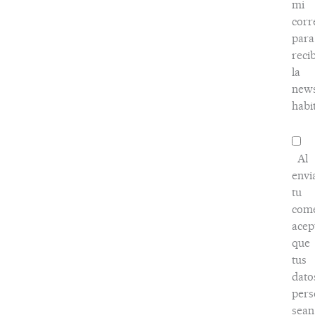
mi
corr
para
recib
la
news
habi
Al
envi
tu
come
acep
que
tus
dato
pers
sean