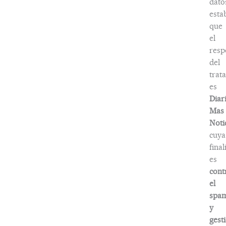
dato
esta
que
el
resp
del
trat
es
Diar
Mas
Noti
cuya
fina
es
cont
el
spa
y
gest