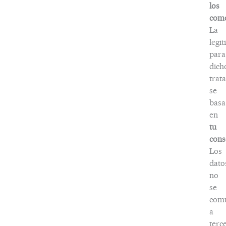
los
come
La
legi
para
dich
trat
se
basa
en
tu
cons
Los
dato
no
se
com
a
terc