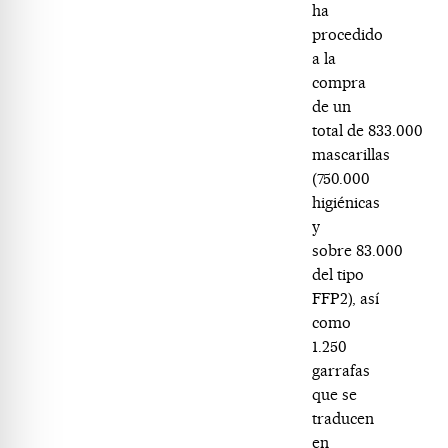
ha
procedido
a la
compra
de un
total de 833.000
mascarillas
(750.000
higiénicas
y
sobre 83.000
del tipo
FFP2), así
como
1.250
garrafas
que se
traducen
en