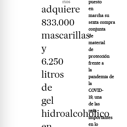
rios
puesto
adquiere
en
marcha su
833.000
sexta compra
conjunta
mascarillas
de
material
y
de
protección
6.250
frente a
la
litros
pandemia de
la
de
COVID-
gel
19, una
de las
hidroalcohólico
más
importantes
en
en lo