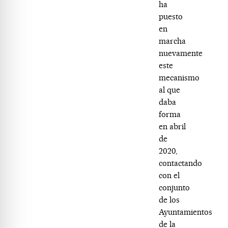
ha
puesto
en
marcha
nuevamente
este
mecanismo
al que
daba
forma
en abril
de
2020,
contactando
con el
conjunto
de los
Ayuntamientos
de la