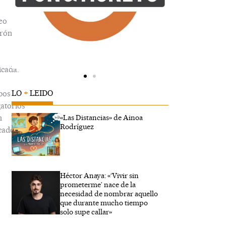
eo
trónico
icada.
LO
+
LEIDO
pos
gatorios
n
«Las Distancias» de Ainoa
Rodríguez
cados
Héctor Anaya: «‘Vivir sin
ibe
prometerme’ nace de la
..
necesidad de nombrar aquello
que durante mucho tiempo
solo supe callar»