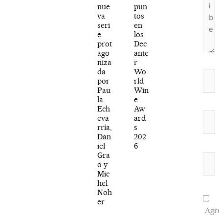
nue
pun
va
tos
seri
en
e
los
prot
Dec
ago
ante
niza
r
da
Wo
Nom
por
rld
Pau
Win
la
e
Ech
Aw
Corr
eva
ard
rría,
s
elec
Dan
202
iel
6
Gra
Web
o y
Mic
hel
Noh
er
Agr