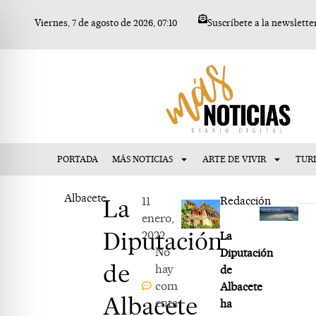
Ir
Viernes, 7 de agosto de 2026, 07:10
Suscríbete a la newslette
al
contenido
PORTADA
MÁS NOTICIAS
ARTE DE VIVIR
TUR
Albacete
La
11
Redacción
enero,
Diputación
2022
La
No
Diputación
de
hay
de
com
Albacete
Albacete
enta
ha