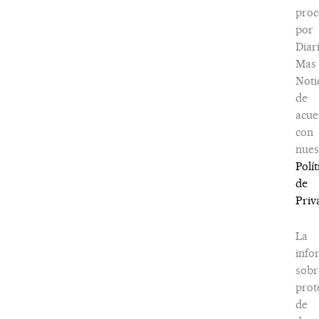
proc
por
Diar
Mas
Noti
de
acue
con
nues
Polít
de
Priv
La
info
sobr
prot
de