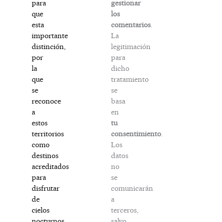
gestionar
para
los
que
comentarios
.
esta
La
importante
legitimación
distinción,
para
por
dicho
la
tratamiento
que
se
se
basa
reconoce
en
a
tu
estos
consentimiento
.
territorios
Los
como
datos
destinos
no
acreditados
se
para
comunicarán
disfrutar
a
de
terceros,
cielos
salvo
nocturnos