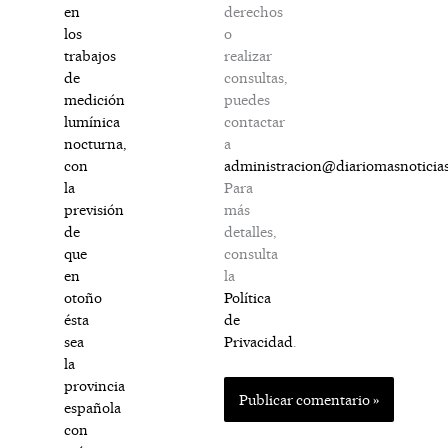
derechos
en
o
los
realizar
trabajos
consultas,
de
puedes
medición
contactar
lumínica
a
nocturna,
administracion@diariomasnoticia
con
Para
la
más
previsión
detalles,
de
consulta
que
la
en
Política
otoño
de
ésta
Privacidad
.
sea
la
provincia
española
con