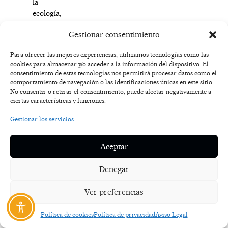
la
ecología,
al
Gestionar consentimiento
tiempo
que
Para ofrecer las mejores experiencias, utilizamos tecnologías como las
contribuye
cookies para almacenar y/o acceder a la información del dispositivo. El
a
consentimiento de estas tecnologías nos permitirá procesar datos como el
fijar
comportamiento de navegación o las identificaciones únicas en este sitio.
población,
No consentir o retirar el consentimiento, puede afectar negativamente a
ciertas características y funciones.
crear
empleo
Gestionar los servicios
y
a
Aceptar
combatir
el
Denegar
reto
demográfico
Ver preferencias
generando
oportunidades
económicas.
Política de cookies
Política de privacidad
Aviso Legal