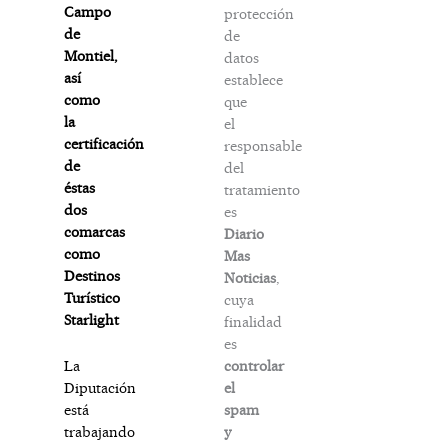
Campo
protección
de
de
Montiel,
datos
así
establece
como
que
la
el
certificación
responsable
de
del
éstas
tratamiento
dos
es
comarcas
Diario
como
Mas
Destinos
Noticias
,
Turístico
cuya
Starlight
finalidad
es
controlar
La
el
Diputación
spam
está
y
trabajando