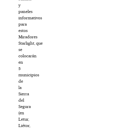
y
paneles
informativos
para
estos
Miradores
Starlight, que
se
colocarán
en
5
municipios
de
la
Sierra
del
Segura
(en
Letur,
Liétor,