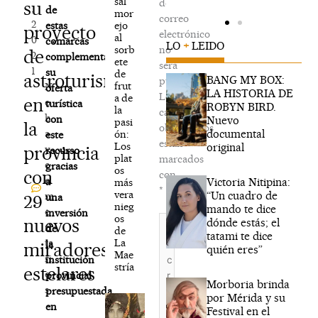
sal
de
su
,
de
mor
correo
2
ejo
estas
proyecto
electrónico
al
0
comarcas
LO
+
LEIDO
sorb
no
de
2
complementarán
ete
será
1
su
de
astroturismo
BANG MY BOX:
publicada.
frut
N
oferta
LA HISTORIA DE
Los
a de
en
o
turística
ROBYN BIRD.
la
campos
h
con
Nuevo
pasi
la
obligatorios
documental
a
ón:
este
están
Los
original
provincia
y
recurso
plat
marcados
c
gracias
os
con
con
o
Victoria Nitipina:
a
más
*
vera
“Un cuadro de
m
29
una
nieg
mando te dice
e
inversión
os
Escribe
nuevos
dónde estás; el
n
de
de
aquí...
tatami te dice
La
ta
la
miradores
quién eres”
Mae
ri
institución
stría
estelares
o
provincial
Morboria brinda
s
presupuestada
por Mérida y su
en
Festival en el