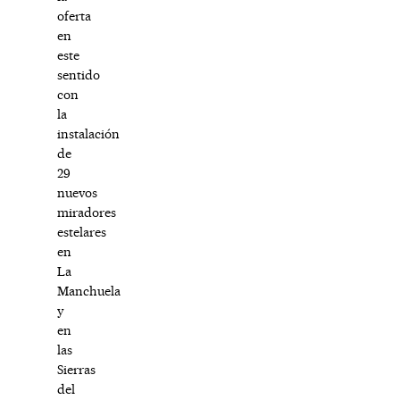
oferta
en
este
sentido
con
la
instalación
de
29
nuevos
miradores
estelares
en
La
Manchuela
y
en
las
Sierras
del