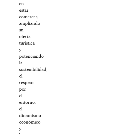
en
estas
comarcas;
ampliando
su
oferta
turística
y
potenciando
la
sostenibilidad,
el
respeto
por
el
entorno,
el
dinamismo
económico
y