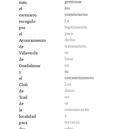
gestionar
más,
los
el
comentarios
.
escenario
La
escogido
legitimación
por
para
el
dicho
Ayuntamiento
tratamiento
de
se
Villaverde
basa
de
en
Guadalimar
tu
y
consentimiento
.
el
Los
Club
datos
de
no
Trail
se
de
comunicarán
la
a
localidad
terceros,
para
salvo
dar