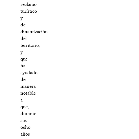
reclamo
turístico
y
de
dinamización
del
territorio,
y
que
ha
ayudado
de
manera
notable
a
que,
durante
sus
ocho
años