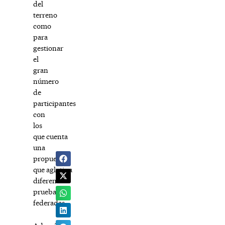
del
terreno
como
para
gestionar
el
gran
número
de
participantes
con
los
que cuenta
una
propuesta
que aglutina
diferentes
pruebas
federadas.