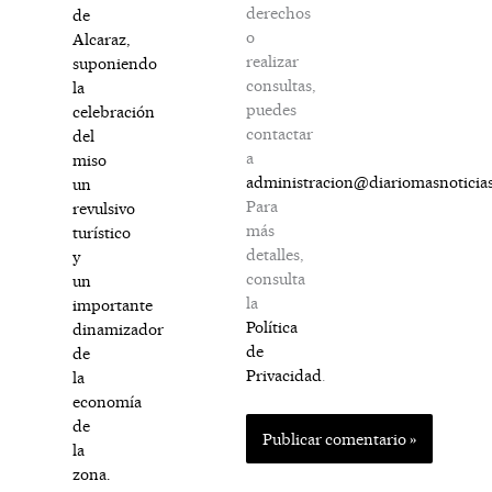
derechos
de
o
Alcaraz,
realizar
suponiendo
consultas,
la
puedes
celebración
contactar
del
a
miso
administracion@diariomasnoticia
un
Para
revulsivo
más
turístico
detalles,
y
consulta
un
la
importante
Política
dinamizador
de
de
Privacidad
.
la
economía
de
la
zona.