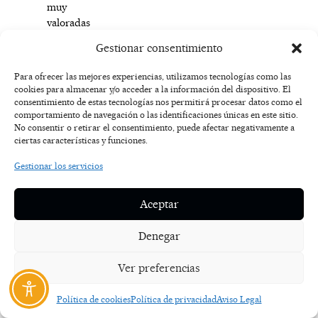
muy
valoradas
también
Gestionar consentimiento
por
el
Para ofrecer las mejores experiencias, utilizamos tecnologías como las
primer
cookies para almacenar y/o acceder a la información del dispositivo. El
edil
consentimiento de estas tecnologías nos permitirá procesar datos como el
comportamiento de navegación o las identificaciones únicas en este sitio.
de
No consentir o retirar el consentimiento, puede afectar negativamente a
la
ciertas características y funciones.
localidad
que
Gestionar los servicios
ha
querido
Aceptar
poner
en
Denegar
valor
el
Ver preferencias
trabajo
del
Política de cookies
Política de privacidad
Aviso Legal
Club