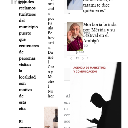
Trail
grandes
oni
tatami te dice
reclamos
zad
quién eres”
a
turísticos
por
del
Pa
Morboria brinda
Nombre*
municipio
ula
por Mérida y su
Agréga
Ec
puesto
Festival en el
hev
mi
que
Ambigú
arrí
correo
centenares
a,
Correo
para
de
Da
electrónico*
nie
recibir
personas
l
la
visitan
Gra
newsletter
Web
la
o y
Mi
habitual
localidad
che
con
l
motivo
No
her
Al
de
enviar
esta
tu
cita
comentario,
aceptas
El
que
evento