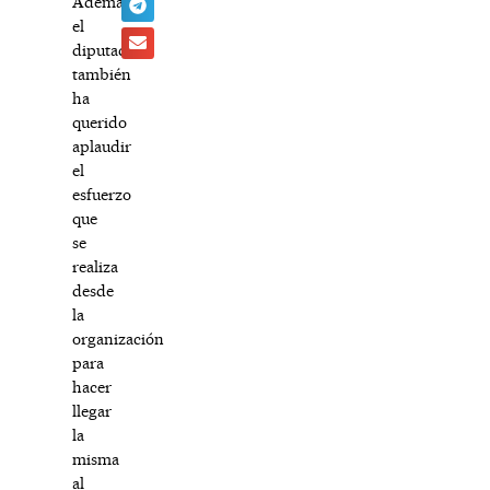
Además,
el
diputado
también
ha
querido
aplaudir
el
esfuerzo
que
se
realiza
desde
la
organización
para
hacer
llegar
la
misma
al