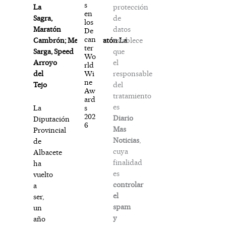
s
protección
La
en
de
Sagra,
los
datos
Maratón
De
can
establece
Cambrón; Medio Maratón La
ter
que
Sarga, Speed
Wo
el
Arroyo
rld
responsable
Wi
del
ne
del
Tejo
Aw
tratamiento
ard
es
s
La
202
Diario
Diputación
6
Mas
Provincial
Noticias
,
de
cuya
Albacete
finalidad
ha
es
vuelto
controlar
a
el
ser,
spam
un
y
año