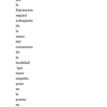
la
Diputación
seguirá
trabajando
de
la
mano
del
consistorio
de
la
localidad
“que
tanto
empeño
pone
en
la
puesta
en