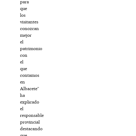
para
que
los
visitantes
conozcan
mejor
el
patrimonio
con
el
que
contamos
en
Albacete”
ha
explicado
el
responsable
provincial
destacando
que