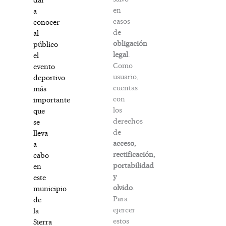
en
a
casos
conocer
de
al
obligación
público
legal
.
el
Como
evento
usuario,
deportivo
cuentas
más
con
importante
los
que
derechos
se
de
lleva
acceso,
a
rectificación,
cabo
portabilidad
en
y
este
olvido
.
municipio
Para
de
ejercer
la
estos
Sierra