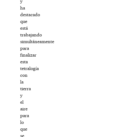
y
ha
destacado
que
está
trabajando
simultáneamente
para
finalizar
esta
tetralogía
con
la
tierra
y
el
aire
para
lo
que
se