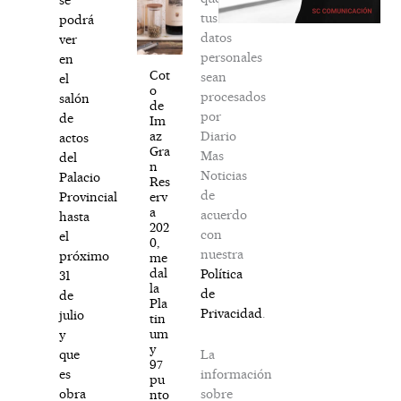
tus
podrá
datos
ver
personales
en
Cot
sean
el
o
procesados
salón
de
por
de
Im
Diario
az
actos
Gra
Mas
del
n
Noticias
Palacio
Res
de
erv
Provincial
a
acuerdo
hasta
202
con
el
0,
nuestra
próximo
me
dal
Política
31
la
de
de
Pla
Privacidad
.
julio
tin
um
y
y
La
que
97
información
es
pu
sobre
obra
nto