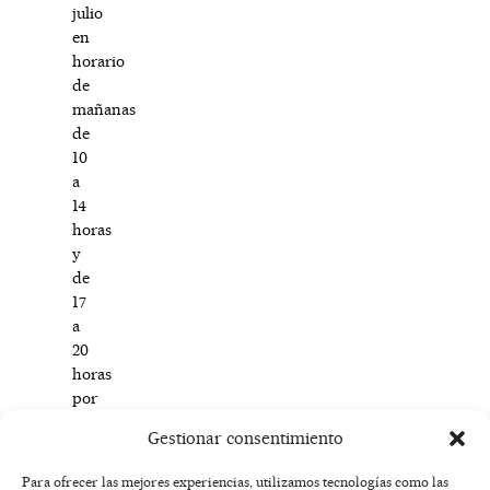
julio
en
horario
de
mañanas
de
10
a
14
horas
y
de
17
a
20
horas
por
las
Gestionar consentimiento
tardes.
Para ofrecer las mejores experiencias, utilizamos tecnologías como las