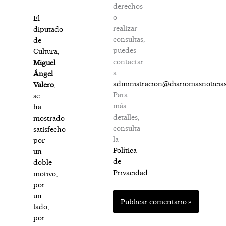
derechos
o
El
realizar
diputado
consultas,
de
puedes
Cultura,
contactar
Miguel
a
Ángel
administracion@diariomasnoticia
Valero
,
Para
se
más
ha
detalles,
mostrado
consulta
satisfecho
la
por
Política
un
de
doble
Privacidad
.
motivo,
por
un
lado,
por