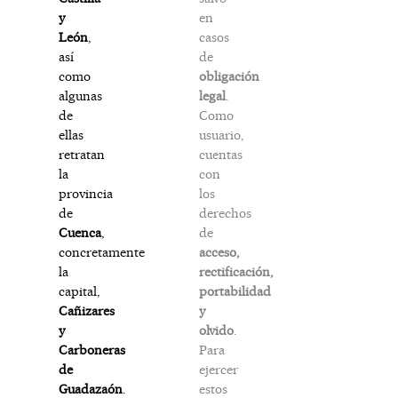
en
y
casos
León
,
de
así
obligación
como
legal
.
algunas
Como
de
usuario,
ellas
cuentas
retratan
con
la
los
provincia
derechos
de
de
Cuenca
,
acceso,
concretamente
rectificación,
la
portabilidad
capital,
y
Cañizares
olvido
.
y
Para
Carboneras
ejercer
de
estos
Guadazaón
.