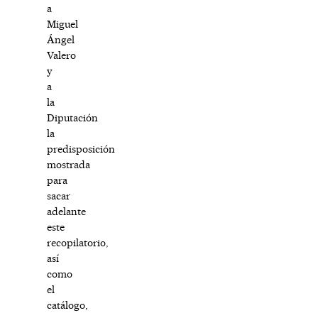
a
Miguel
Ángel
Valero
y
a
la
Diputación
la
predisposición
mostrada
para
sacar
adelante
este
recopilatorio,
así
como
el
catálogo,