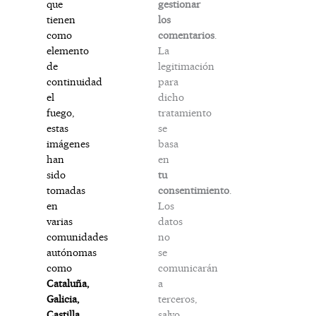
gestionar
que
los
tienen
comentarios
.
como
La
elemento
legitimación
de
para
continuidad
dicho
el
tratamiento
fuego,
se
estas
basa
imágenes
en
han
tu
sido
consentimiento
.
tomadas
Los
en
datos
varias
no
comunidades
se
autónomas
comunicarán
como
a
Cataluña,
terceros,
Galicia,
salvo
Castilla