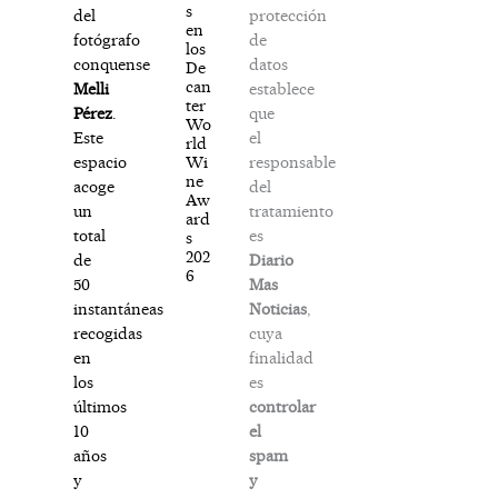
s
protección
del
en
de
fotógrafo
los
datos
conquense
De
can
establece
Melli
ter
que
Pérez
.
Wo
el
Este
rld
responsable
Wi
espacio
ne
del
acoge
Aw
tratamiento
un
ard
es
total
s
202
Diario
de
6
Mas
50
Noticias
,
instantáneas
cuya
recogidas
finalidad
en
es
los
controlar
últimos
el
10
spam
años
y
y