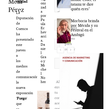
Melli
calidad
oni
tatami te dice
zad
Pérez
quién eres”
a
La
por
Diputación
Pa
Morboria brinda
Nombre*
de
ula
por Mérida y su
Agréga
Ec
Cuenca
Festival en el
hev
mi
ha
Ambigú
arrí
correo
presentado
a,
Correo
para
Da
este
electrónico*
nie
recibir
jueves
l
la
a
Gra
newsletter
Web
los
o y
Mi
habitual
medios
che
de
l
comunicación
No
her
Al
la
enviar
nueva
tu
exposición
comentario,
‘
Fuego
’
aceptas
que
que
se