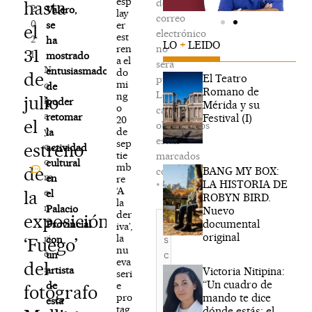
esp
de
hasta
2
Valero,
lay
correo
0
er
se
el
electrónico
est
2
ha
LO
+
LEIDO
ren
no
31
1
mostrado
a el
será
N
entusiasmado
do
de
El Teatro
publicada.
mi
o
de
Romano de
Los
ng
julio
h
poder
Mérida y su
o
campos
a
retomar
Festival (I)
20
el
obligatorios
y
de
la
están
sep
estreno
c
actividad
tie
marcados
o
cultural
mb
de
BANG MY BOX:
con
m
en
re
LA HISTORIA DE
*
‘A
e
la
el
ROBYN BIRD.
la
n
Palacio
Nuevo
der
Escribe
exposición
ta
documental
Provincial
iva’,
aquí...
original
la
ri
con
‘Fuego’
nu
o
un
eva
del
s
artista
Victoria Nitipina:
seri
“Un cuadro de
e
de
fotógrafo
mando te dice
pro
esta
tag
dónde estás; el