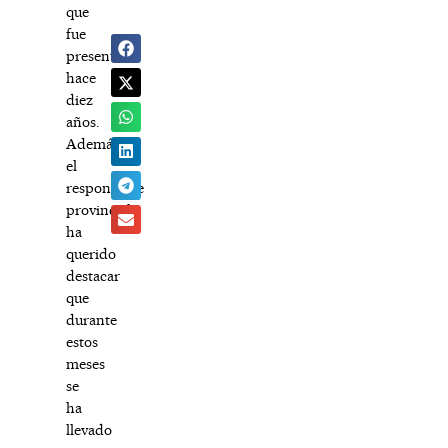
que
fue
presentada
hace
diez
años.
Además,
el
responsable
provincial
ha
querido
destacar
que
durante
estos
meses
se
ha
llevado