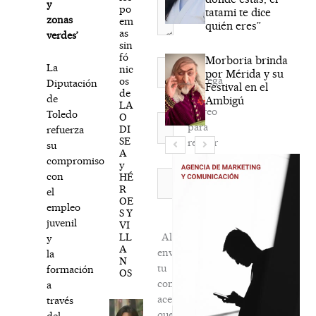
y
po
tatami te dice
zonas
em
quién eres”
as
verdes’
sin
fó
Morboria brinda
Nombre*
La
nic
por Mérida y su
Agréga
os
Diputación
Festival en el
de
mi
de
Ambigú
LA
correo
Toledo
O
Correo
para
DI
refuerza
electrónico*
SE
recibir
su
A
la
compromiso
y
newsletter
Web
con
HÉ
R
habitual
el
OE
empleo
S Y
juvenil
VI
LL
Al
y
A
enviar
la
N
tu
formación
OS
comentario,
a
aceptas
través
que
del