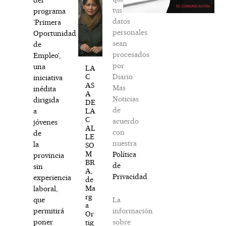
tus
programa
datos
‘Primera
personales
Oportunidad
sean
de
procesados
Empleo’,
por
una
LA
Diario
C
iniciativa
AS
Mas
inédita
A
Noticias
dirigida
DE
de
LA
a
C
acuerdo
jóvenes
AL
con
de
LE
nuestra
la
SO
M
Política
provincia
BR
de
sin
A,
Privacidad
.
experiencia
de
Ma
laboral,
rg
La
que
a
información
permitirá
Or
sobre
poner
tig