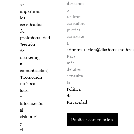
derechos
se
o
impartirán
realizar
los
consultas,
certificados
puedes
de
contactar
profesionalidad
a
‘Gestión
administracion@diariomasnoticia
de
Para
marketing
más
y
detalles,
comunicación’,
consulta
‘Promoción
la
turística
Política
local
de
e
Privacidad
.
información
al
visitante’
y
el