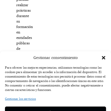
realizar
prácticas
durante
su
formación
en
entidades
públicas
de
la
Gestionar consentimiento
provincia.
Para ofrecer las mejores experiencias, utilizamos tecnologías como las
cookies para almacenar y/o acceder a la información del dispositivo. El
F
I
T
X
Y
consentimiento de estas tecnologías nos permitirá procesar datos como el
a
n
i
-
o
AVISO
comportamiento de navegación o las identificaciones únicas en este sitio.
c
s
k
t
u
LEGAL
No consentir o retirar el consentimiento, puede afectar negativamente a
e
t
t
w
t
ciertas características y funciones.
b
a
o
i
u
o
g
k
t
b
POLÍTICA
Gestionar los servicios
o
r
t
e
DE
k
a
e
COOKIES
-
m
r