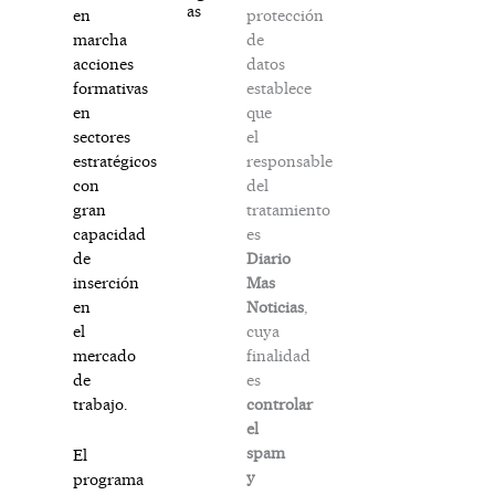
as
protección
en
de
marcha
datos
acciones
establece
formativas
que
en
el
sectores
responsable
estratégicos
del
con
tratamiento
gran
es
capacidad
Diario
de
Mas
inserción
Noticias
,
en
cuya
el
finalidad
mercado
es
de
controlar
trabajo.
el
spam
El
y
programa