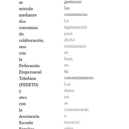
gestionar
se
los
articula
comentarios
.
mediante
La
dos
legitimación
convenios
para
de
dicho
colaboración,
tratamiento
uno
se
con
basa
la
en
Federación
tu
Empresarial
consentimiento
.
Toledana
Los
(FEDETO)
datos
y
no
otro
se
con
comunicarán
la
a
Asociación
terceros,
Escuela
salvo
Familiar