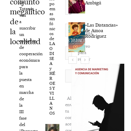
conjunto
de
Ambigú
po
em
Totanés
megalítico
as
van
sin
de
a
fó
«Las Distancias»
Nombre*
suscribir
nic
la
de Ainoa
Agréga
os
un
Rodríguez
de
localidad
mi
convenio
LA
correo
de
O
Correo
para
DI
cooperación
electrónico*
SE
recibir
económica
A
la
para
y
newsletter
Web
la
HÉ
R
habitual
puesta
OE
en
S Y
marcha
VI
LL
Al
de
A
enviar
la
N
tu
III
OS
comentario,
fase
aceptas
del
que
“Proyecto