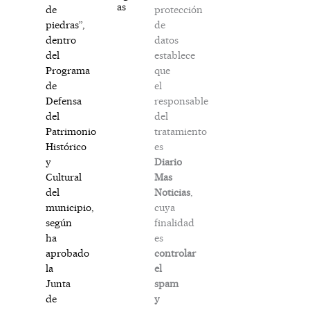
as
protección
de
de
piedras”,
datos
dentro
establece
del
que
Programa
el
de
responsable
Defensa
del
del
tratamiento
Patrimonio
es
Histórico
Diario
y
Mas
Cultural
Noticias
,
del
cuya
municipio,
finalidad
según
es
ha
controlar
aprobado
el
la
spam
Junta
y
de