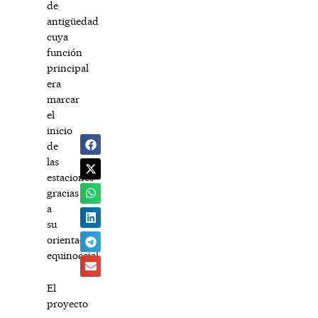
de
antigüedad
cuya
función
principal
era
marcar
el
inicio
de
las
estaciones
gracias
a
su
orientación
equinoccial.
El
proyecto