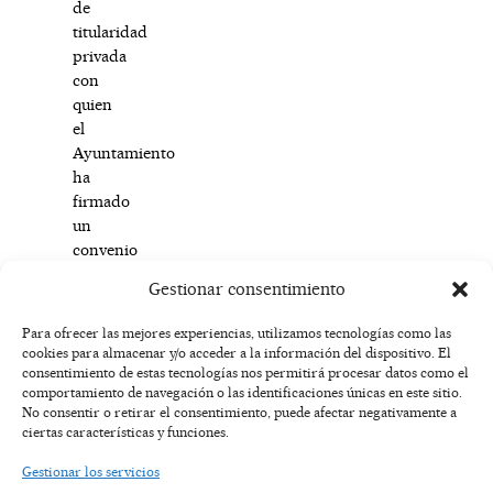
de
titularidad
privada
con
quien
el
Ayuntamiento
ha
firmado
un
convenio
de
Gestionar consentimiento
cooperación.
Para ofrecer las mejores experiencias, utilizamos tecnologías como las
cookies para almacenar y/o acceder a la información del dispositivo. El
F
I
T
X
Y
consentimiento de estas tecnologías nos permitirá procesar datos como el
a
n
i
-
o
AVISO
comportamiento de navegación o las identificaciones únicas en este sitio.
c
s
k
t
u
LEGAL
No consentir o retirar el consentimiento, puede afectar negativamente a
e
t
t
w
t
ciertas características y funciones.
b
a
o
i
u
o
g
k
t
b
POLÍTICA
Gestionar los servicios
o
r
t
e
DE