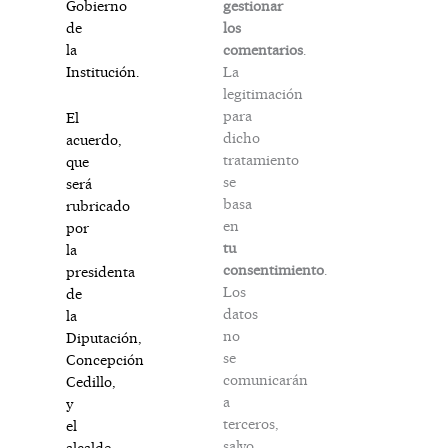
gestionar
Gobierno
los
de
comentarios
.
la
La
Institución.
legitimación
para
El
dicho
acuerdo,
tratamiento
que
se
será
basa
rubricado
en
por
tu
la
consentimiento
.
presidenta
Los
de
datos
la
no
Diputación,
se
Concepción
comunicarán
Cedillo,
a
y
terceros,
el
salvo
alcalde