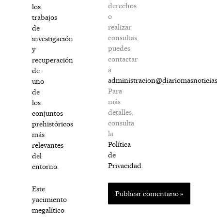
derechos
los
o
trabajos
realizar
de
consultas,
investigación
puedes
y
contactar
recuperación
a
de
administracion@diariomasnoticia
uno
Para
de
más
los
detalles,
conjuntos
consulta
prehistóricos
la
más
Política
relevantes
de
del
Privacidad
.
entorno.
Este
yacimiento
megalítico