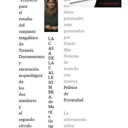
tus
para
datos
el
personales
estudio
sean
del
procesados
conjunto
por
megalítico
LA
Diario
C
de
AS
Mas
Totanés:
A
Noticias
Documentación
DE
de
LA
y
C
acuerdo
excavación
AL
con
arqueológica
LE
nuestra
de
SO
M
Política
los
BR
de
dos
A,
Privacidad
.
menhires
de
Ma
y
rg
La
el
a
información
segundo
Or
sobre
círculo
tig