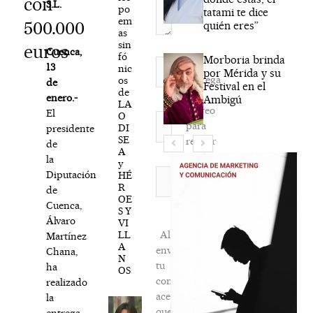
con
S.L.
po
tatami te dice
em
500.000
quién eres”
as
sin
euros
Cuenca,
fó
Morboria brinda
Nombre*
13
nic
por Mérida y su
Agréga
os
de
Festival en el
de
mi
enero.-
Ambigú
LA
correo
El
O
Correo
para
DI
presidente
electrónico*
SE
recibir
de
A
la
la
y
newsletter
Web
Diputación
HÉ
R
habitual
de
OE
Cuenca,
S Y
Álvaro
VI
LL
Al
Martínez
A
enviar
Chana,
N
tu
ha
OS
comentario,
realizado
aceptas
la
que
entrega