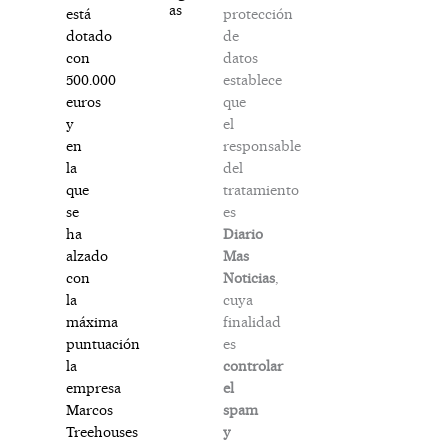
as
protección
está
de
dotado
datos
con
establece
500.000
que
euros
el
y
responsable
en
del
la
tratamiento
que
es
se
Diario
ha
Mas
alzado
Noticias
,
con
cuya
la
finalidad
máxima
es
puntuación
controlar
la
el
empresa
spam
Marcos
y
Treehouses