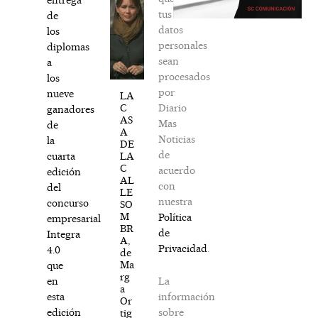
tus
de
datos
los
personales
diplomas
sean
a
procesados
los
por
nueve
LA
Diario
C
ganadores
AS
Mas
de
A
Noticias
la
DE
de
LA
cuarta
C
acuerdo
edición
AL
con
del
LE
nuestra
concurso
SO
M
Política
empresarial
BR
de
Integra
A,
Privacidad
.
4.0
de
Ma
que
rg
La
en
a
información
esta
Or
sobre
edición
tig