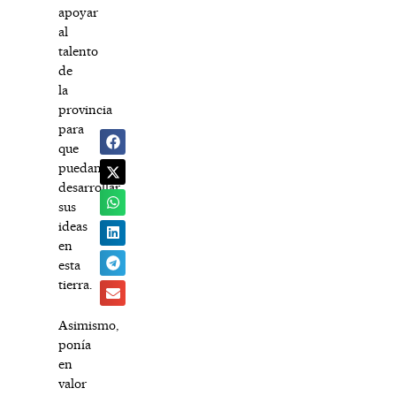
apoyar
al
talento
de
la
provincia
para
que
puedan
desarrollar
sus
ideas
en
esta
tierra.
Asimismo,
ponía
en
valor