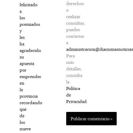
derechos
felicitado
o
a
realizar
los
consultas,
premiados
puedes
y
contactar
les
a
ha
administracion@diariomasnoticia
agradecido
Para
su
más
apuesta
detalles,
por
consulta
emprender
la
en
Política
la
de
provincia
Privacidad
.
recordando
que
de
los
nueve