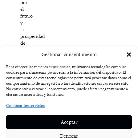
por
el
futuro
y
la
prosperidad
de
la
Gestionar consentimiento
provincia.
Para ofrecer las mejores experiencias, utilizamos tecnologías como las
cookies para almacenar y/o acceder a la información del dispositivo. El
F
I
T
X
Y
consentimiento de estas tecnologías nos permitirá procesar datos como el
a
n
i
-
o
AVISO
comportamiento de navegación o las identificaciones únicas en este sitio.
c
s
k
t
u
LEGAL
No consentir o retirar el consentimiento, puede afectar negativamente a
e
t
t
w
t
ciertas características y funciones.
b
a
o
i
u
o
g
k
t
b
POLÍTICA
Gestionar los servicios
o
r
t
e
DE
k
a
e
COOKIES
-
m
r
Aceptar
f
POLÍTICA DE
PRIVACIDAD
Denegar