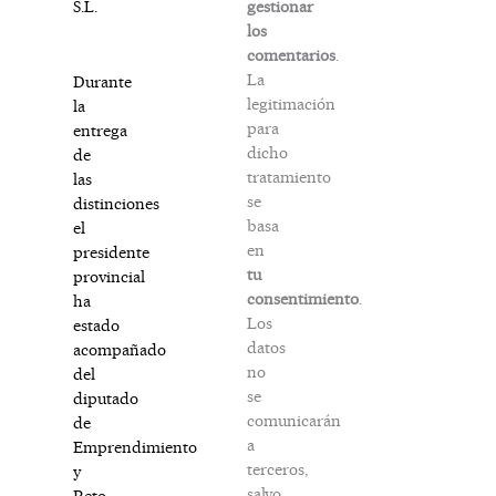
gestionar
S.L.
los
comentarios
.
La
Durante
legitimación
la
para
entrega
dicho
de
tratamiento
las
se
distinciones
basa
el
en
presidente
tu
provincial
consentimiento
.
ha
Los
estado
datos
acompañado
no
del
se
diputado
comunicarán
de
a
Emprendimiento
terceros,
y
salvo
Reto