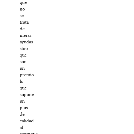
que
no
se
trata
de
meras
ayudas
sino
que
son
un
premio
lo
que
supone
un
plus
de
calidad
al
competir