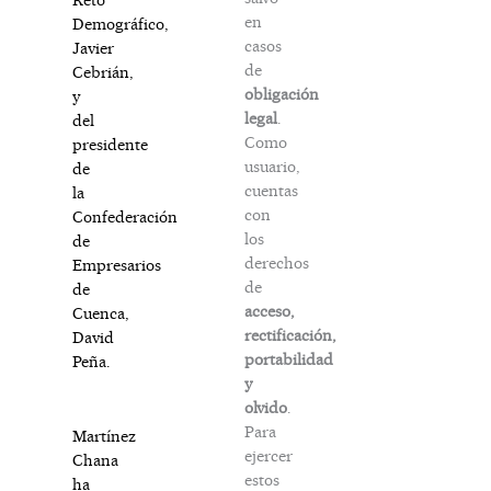
en
Demográfico,
casos
Javier
de
Cebrián,
obligación
y
legal
.
del
Como
presidente
usuario,
de
cuentas
la
con
Confederación
los
de
derechos
Empresarios
de
de
acceso,
Cuenca,
rectificación,
David
portabilidad
Peña.
y
olvido
.
Para
Martínez
ejercer
Chana
estos
ha