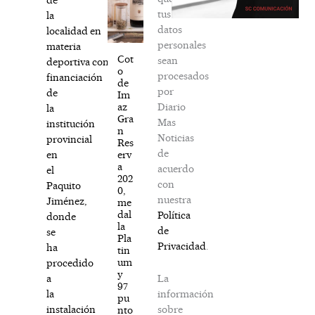
tus
la
datos
localidad en
personales
materia
Cot
sean
deportiva con
o
procesados
financiación
de
por
de
Im
Diario
az
la
Gra
Mas
institución
n
Noticias
provincial
Res
de
erv
en
a
acuerdo
el
202
con
Paquito
0,
nuestra
Jiménez,
me
dal
Política
donde
la
de
se
Pla
Privacidad
.
ha
tin
um
procedido
y
La
a
97
información
la
pu
sobre
instalación
nto