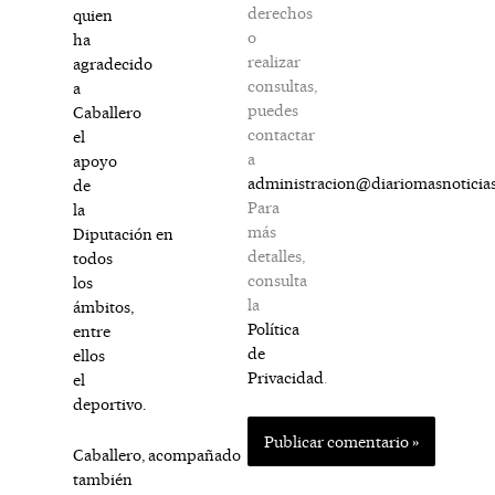
derechos
quien
o
ha
realizar
agradecido
consultas,
a
puedes
Caballero
contactar
el
a
apoyo
administracion@diariomasnoticia
de
Para
la
más
Diputación en
detalles,
todos
consulta
los
la
ámbitos,
Política
entre
de
ellos
Privacidad
.
el
deportivo.
Caballero, acompañado
también