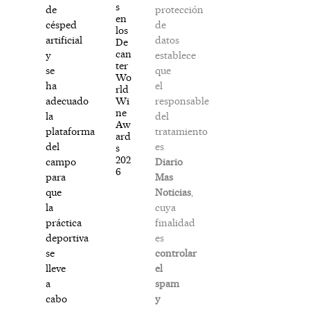
s
protección
de
en
de
césped
los
datos
artificial
De
can
establece
y
ter
que
se
Wo
el
ha
rld
responsable
Wi
adecuado
ne
del
la
Aw
tratamiento
plataforma
ard
es
del
s
202
Diario
campo
6
Mas
para
Noticias
,
que
cuya
la
finalidad
práctica
es
deportiva
controlar
se
el
lleve
spam
a
y
cabo