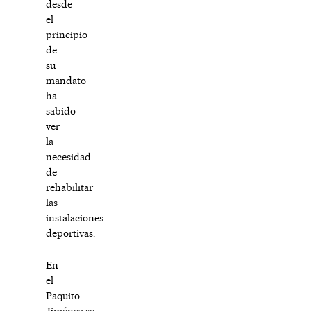
desde
el
principio
de
su
mandato
ha
sabido
ver
la
necesidad
de
rehabilitar
las
instalaciones
deportivas.
En
el
Paquito
Jiménez se