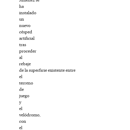
ha
instalado
un
nuevo
césped
artificial
tras
proceder
al
rebaje
de la superficie existente entre
el
terreno
de
juego
y
el
velódromo,
con
el