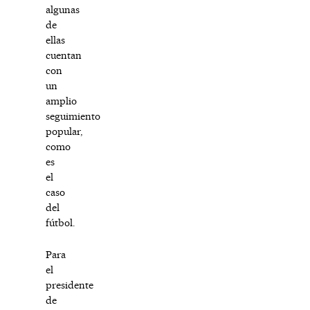
algunas
de
ellas
cuentan
con
un
amplio
seguimiento
popular,
como
es
el
caso
del
fútbol.
Para
el
presidente
de