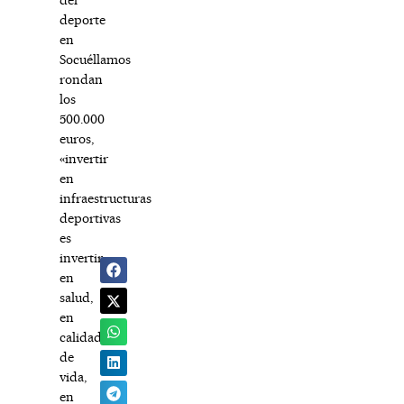
deporte
en
Socuéllamos
rondan
los
500.000
euros,
«invertir
en
infraestructuras
deportivas
es
invertir
en
salud,
en
calidad
de
vida,
en