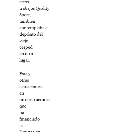
estos
trabajos Quality
Sport,
también
contemplaba el
depósito del
viejo
césped
en otro
lugar.
Esta y
otras
actuaciones
en
infraestructuras
que
ha
financiado
la
Diputación