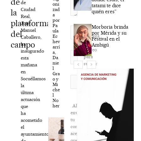
de
de
oni
tatami te dice
zad
Ciudad
la
quién eres”
a
Real,
por
plataforma
José
Pa
Morboria brinda
Nombre*
Manuel
ula
del
por Mérida y su
Agréga
Ec
Caballero,
Festival en el
hev
campo
mi
ha
Ambigú
arrí
correo
inaugurado
a,
Correo
para
Da
esta
electrónico*
nie
recibir
mañana
l
la
en
Gra
newsletter
Web
Socuéllamos
o y
Mi
habitual
la
che
última
l
actuación
No
her
Al
que
enviar
ha
tu
acometido
comentario,
el
aceptas
ayuntamiento
que
de