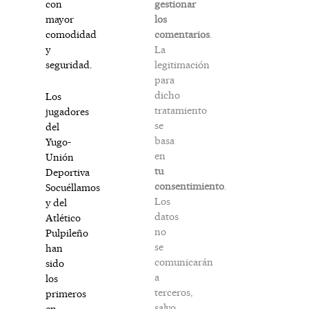
gestionar
con
los
mayor
comentarios
.
comodidad
La
y
legitimación
seguridad.
para
dicho
Los
tratamiento
jugadores
se
del
basa
Yugo-
en
Unión
tu
Deportiva
consentimiento
.
Socuéllamos
Los
y del
datos
Atlético
no
Pulpileño
se
han
comunicarán
sido
a
los
terceros,
primeros
salvo
en