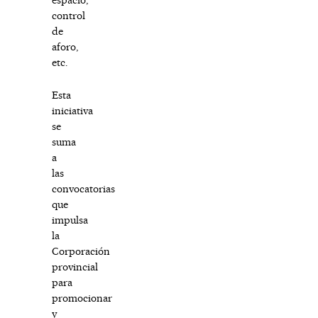
control
de
aforo,
etc.
Esta
iniciativa
se
suma
a
las
convocatorias
que
impulsa
la
Corporación
provincial
para
promocionar
y