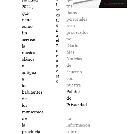
L.
tus
2022”,
se
datos
que
es
personales
tiene
tr
e
sean
como
n
procesados
fin
a
por
acercar
el
Diario
7
la
d
Mas
música
e
Noticias
clásica
a
de
g
y
o
acuerdo
antigua
st
con
a
o
nuestra
los
Política
habitantes
de
de
Privacidad
.
los
municipios
La
de
información
la
sobre
provincia