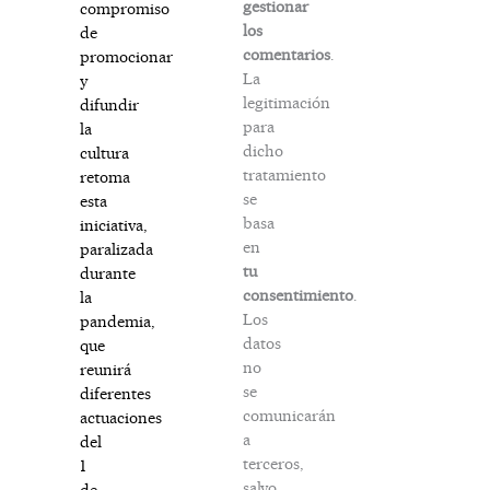
gestionar
compromiso
los
de
comentarios
.
promocionar
La
y
legitimación
difundir
para
la
dicho
cultura
tratamiento
retoma
se
esta
basa
iniciativa,
en
paralizada
tu
durante
consentimiento
.
la
Los
pandemia,
datos
que
no
reunirá
se
diferentes
comunicarán
actuaciones
a
del
terceros,
1
salvo
de