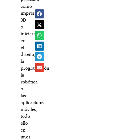
como
impresoras
3D
o
iniciarse
en
el
diseño,
la
programación,
la
robótica
o
las
aplicaciones
móviles;
todo
ello
en
unos