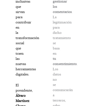
gestionar
inclusivas
los
que
comentarios
.
sirvan
La
para
legitimación
contribuir
para
en
dicho
la
tratamiento
transformación
se
social
basa
que
en
traen
tu
las
consentimiento
.
nuevas
Los
herramientas
datos
digitales.
no
se
El
comunicarán
presidente,
a
Álvaro
terceros,
Martínez
salvo
Chana
,