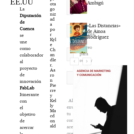
EE.UU
Ambigú
ota
go
La
niz
Diputación
ad
de
a
«Las Distancias»
Nombre*
Cuenca
po
de Ainoa
Agréga
r
se
Rodríguez
Kyl
mi
une
e
correo
como
Ch
Correo
para
an
colaborador
electrónico*
dle
recibir
al
r,
la
proyecto
Aa
newsletter
Web
de
ro
n
habitual
innovación
Pie
FabLab
rre
Itinerante
y
Kel
Al
con
ly
enviar
el
Ma
tu
objetivo
cd
comentario,
on
de
ald
aceptas
acercar
que
la