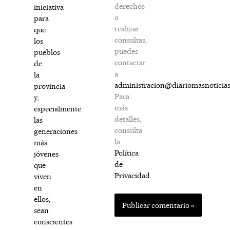
derechos
iniciativa
o
para
realizar
que
consultas,
los
puedes
pueblos
contactar
de
a
la
administracion@diariomasnoticia
provincia
Para
y,
más
especialmente
detalles,
las
consulta
generaciones
la
más
Política
jóvenes
de
que
Privacidad
.
viven
en
ellos,
sean
conscientes