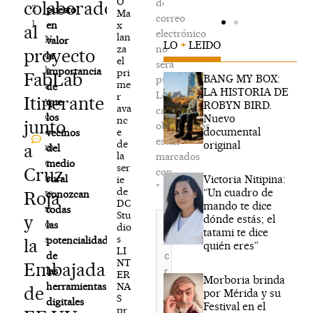
O
de
colaborador
2
puesto
Ma
correo
1
x
en
al
electrónico
lan
N
valor
LO
+
LEIDO
za
no
proyecto
o
la
el
será
h
importancia
pri
FabLab
BANG MY BOX:
publicada.
me
a
de
LA HISTORIA DE
Los
r
Itinerante
y
que
ROBYN BIRD.
ava
campos
c
los
Nuevo
nc
junto
obligatorios
documental
o
e
vecinos
están
de
original
a
m
del
la
marcados
e
medio
ser
Cruz
con
n
Victoria Nitipina:
rural
ie
*
de
“Un cuadro de
ta
Roja
conozcan
DC
mando te dice
ri
todas
Stu
Escribe
y
dónde estás; el
o
las
dio
aquí...
tatami te dice
s
s
potencialidades
la
quién eres”
LI
de
NT
Embajada
las
ER
Morboria brinda
NA
herramientas
de
por Mérida y su
S
digitales
Festival en el
pr