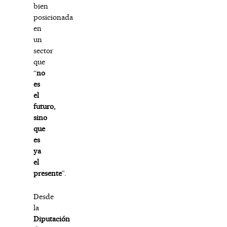
bien
posicionada
en
un
sector
que
“
no
es
el
futuro,
sino
que
es
ya
el
presente
”.
Desde
la
Diputación