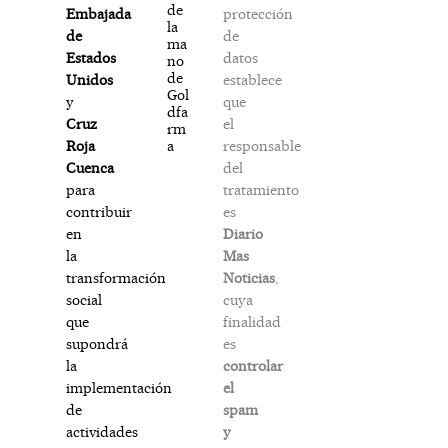
de
protección
Embajada
la
de
de
ma
datos
Estados
no
de
establece
Unidos
Gol
que
y
dfa
el
Cruz
rm
responsable
a
Roja
del
Cuenca
tratamiento
para
es
contribuir
Diario
en
Mas
la
Noticias
,
transformación
cuya
social
finalidad
que
es
supondrá
controlar
la
el
implementación
spam
de
y
actividades