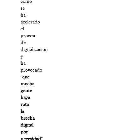
como
se
ha
acelerado
el
proceso
de
digitalización
y
ha
provocado
“q
ue
mucha
gente
haya
roto
la
brecha
digital
por
necesidad
”.