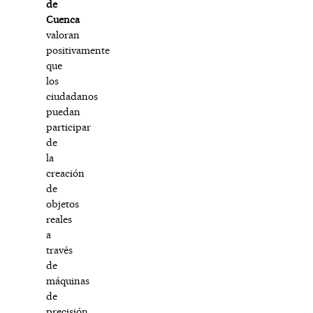
de
Cuenca
valoran
positivamente
que
los
ciudadanos
puedan
participar
de
la
creación
de
objetos
reales
a
través
de
máquinas
de
precisión