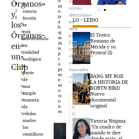
o
de
Órganos»
0
la
m
correo
2
o
ciencia
y
electrónico
tr
6
ficción
LO
+
LEIDO
a
no
los
N
se
b
será
o
está
aj
Órganos-
El Teatro
publicada.
ar
h
convirtiendo
Romano de
Los
m
en-
a
en
Mérida y su
is
campos
y
realidad
Festival (I)
p
un-
obligatorios
c
r
biológica.
están
o
Chip
o
A
pi
marcados
m
partir
as
BANG MY BOX:
con
e
de
e
LA HISTORIA DE
*
m
n
una
ROBYN BIRD.
o
ta
simple
Nuevo
ci
Escribe
ri
documental
muestra
o
aquí...
original
n
o
de
es
s
células
madre,
Victoria Nitipina:
“Un cuadro de
los
mando te dice
científicos
dónde estás; el