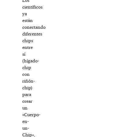
Los
científicos
ya
están
conectando
diferentes
chips
entre
sí
(hígado-
chip
con
riñón-
chip)
para
crear
un
«Cuerpo-
en-
un-
Chip»,