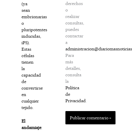
derechos
(ya
o
sean
realizar
embrionarias
consultas,
o
puedes
pluripotentes
contactar
inducidas,
a
iPS).
administracion@diariomasnoticia
Estas
Para
células
más
tienen
detalles,
la
consulta
capacidad
la
de
Política
convertirse
de
en
Privacidad
.
cualquier
tejido.
El
andamiaje
: