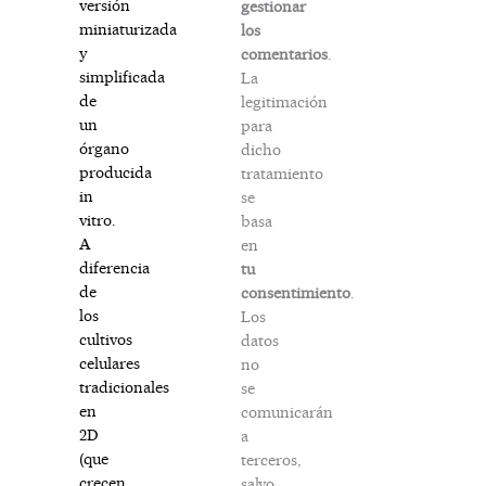
versión
gestionar
miniaturizada
los
y
comentarios
.
simplificada
La
de
legitimación
un
para
órgano
dicho
producida
tratamiento
in
se
vitro.
basa
A
en
diferencia
tu
de
consentimiento
.
los
Los
cultivos
datos
celulares
no
tradicionales
se
en
comunicarán
2D
a
(que
terceros,
crecen
salvo