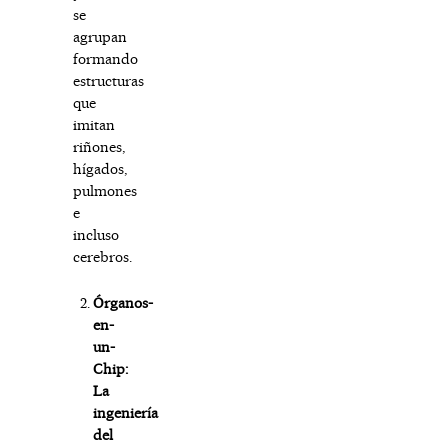
se
agrupan
formando
estructuras
que
imitan
riñones,
hígados,
pulmones
e
incluso
cerebros.
Órganos-
en-
un-
Chip:
La
ingeniería
del