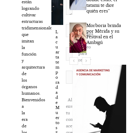
están
tatami te dice
logrando
quién eres”
cultivar
estructuras
Morboria brinda
Nombre*
tridimensionales
por Mérida y su
L
Agréga
que
Festival en el
a
mi
imitan
c
Ambigú
correo
u
la
Correo
ar
para
función
electrónico*
ta
recibir
y
te
la
m
arquitectura
p
newsletter
Web
de
o
habitual
los
ra
órganos
d
a
humanos.
d
Al
Bienvenidos
e
enviar
a
M
u
tu
la
er
comentario,
era
to
aceptas
de
s
que
los
S.