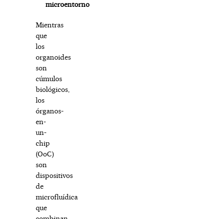
microentorno
Mientras
que
los
organoides
son
cúmulos
biológicos,
los
órganos-
en-
un-
chip
(OoC)
son
dispositivos
de
microfluídica
que
combinan