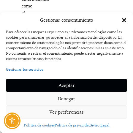
como
el
Alzheimer,
Gestionar consentimiento
el
Parkinson
Para ofrecer las mejores experiencias, utilizamos tecnologías como las
cookies para almacenar y/o acceder a la información del dispositivo. El
o
consentimiento de estas tecnologías nos permitirá procesar datos como el
el
comportamiento de navegación o las identificaciones únicas en este sitio.
cáncer
No consentir o retirar el consentimiento, puede afectar negativamente a
de
ciertas características y funciones.
forma
Gestionar los servicios
personalizada
es,
sencillamente,
Aceptar
histórico.
Los
Denegar
«mini-
órganos»
Ver preferencias
ya
no
Política de cookies
Política de privacidad
Aviso Legal
son