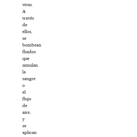
vivas.
A
través
de
ellos,
se
bombean
fluidos
que
simulan
la
sangre
o
el
flujo
de
aire,
y
se
aplican