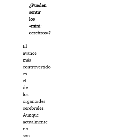
¿Pueden
sentir
los
«mini-
cerebros»?
El
avance
más
controvertido
es
el
de
los
organoides
cerebrales.
Aunque
actualmente
no
son