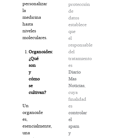
personalizar
protección
la
de
medicina
datos
hasta
establece
niveles
que
moleculares.
el
responsable
del
Organoides:
tratamiento
¿Qué
es
son
Diario
y
Mas
cómo
Noticias
,
se
cuya
cultivan?
finalidad
Un
es
organoide
controlar
es,
el
esencialmente,
spam
una
y