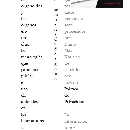
L.
tus
organoides
se
datos
y
es
personales
los
tr
e
sean
órganos-
n
procesados
en-
a
por
un-
el
Diario
7
chip,
d
Mas
las
e
Noticias
tecnologías
a
de
que
g
o
acuerdo
prometen
st
con
jubilar
o
nuestra
el
Política
uso
de
de
Privacidad
.
animales
en
los
La
laboratorios
información
y
sobre