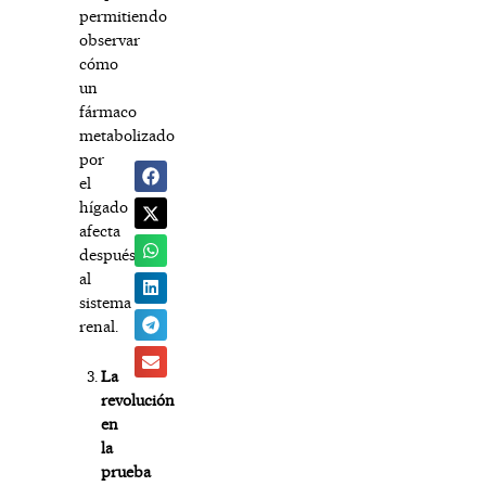
permitiendo
observar
cómo
un
fármaco
metabolizado
por
el
hígado
afecta
después
al
sistema
renal.
La
revolución
en
la
prueba