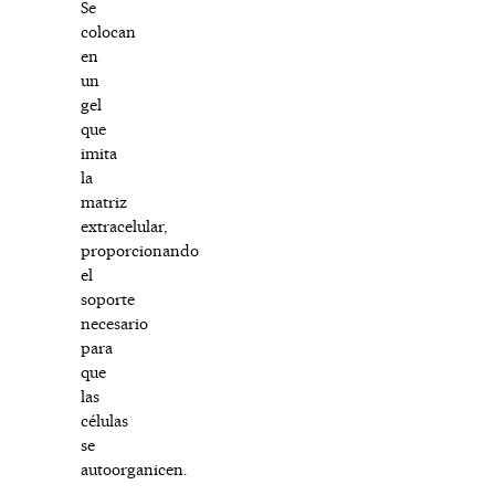
Se
colocan
en
un
gel
que
imita
la
matriz
extracelular,
proporcionando
el
soporte
necesario
para
que
las
células
se
autoorganicen.