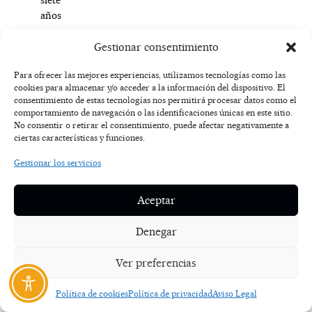
años
en
el
Gestionar consentimiento
coro
Para ofrecer las mejores experiencias, utilizamos tecnologías como las
Antara
cookies para almacenar y/o acceder a la información del dispositivo. El
Korai
,
consentimiento de estas tecnologías nos permitirá procesar datos como el
debuta
comportamiento de navegación o las identificaciones únicas en este sitio.
en
No consentir o retirar el consentimiento, puede afectar negativamente a
el
ciertas características y funciones.
teatro
Gestionar los servicios
musical
de
la
Aceptar
mano
del
Denegar
espectáculo
La
Ver preferencias
brujita
Patri
Política de cookies
Política de privacidad
Aviso Legal
Zenner,
UN