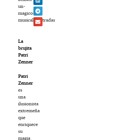
un-
magico-
musical/#entradas
La
brujita
Patri
Zenner
Patri
Zenner
es
una
ilusionista
extremeña
que
enriquece
su
magia