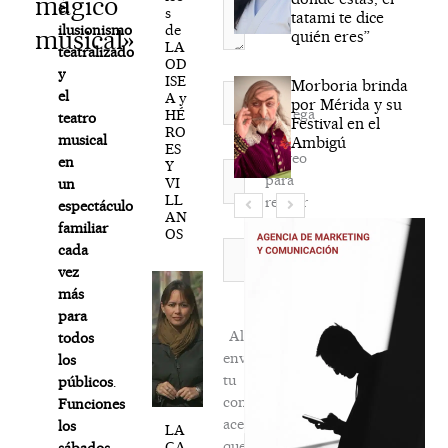
mágico
el
s
tatami te dice
de
ilusionismo
musical»
quién eres”
LA
teatralizado
OD
y
ISE
Morboria brinda
Nombre*
el
A y
por Mérida y su
Agréga
HÉ
teatro
Festival en el
RO
mi
musical
Ambigú
ES
correo
en
Y
Correo
para
VI
un
electrónico*
LL
recibir
espectáculo
AN
la
familiar
OS
newsletter
Web
cada
habitual
vez
más
para
Al
todos
enviar
los
tu
públicos
.
comentario,
Funciones
aceptas
los
LA
que
CA
sábados