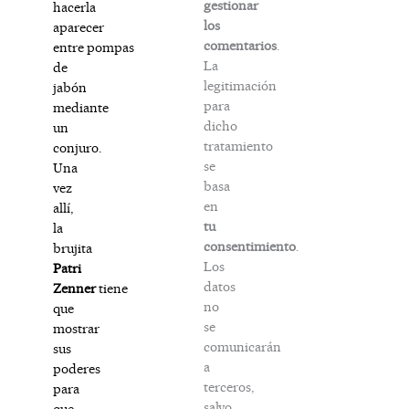
gestionar
hacerla
los
aparecer
comentarios
.
entre pompas
La
de
legitimación
jabón
para
mediante
dicho
un
tratamiento
conjuro.
se
Una
basa
vez
en
allí,
tu
la
consentimiento
.
brujita
Los
Patri
datos
Zenner
tiene
no
que
se
mostrar
comunicarán
sus
a
poderes
terceros,
para
salvo
que