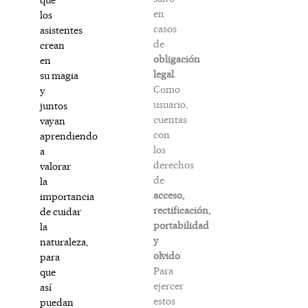
en
los
casos
asistentes
de
crean
obligación
en
legal
.
su magia
Como
y
usuario,
juntos
cuentas
vayan
con
aprendiendo
los
a
derechos
valorar
de
la
acceso,
importancia
rectificación,
de cuidar
portabilidad
la
y
naturaleza,
olvido
.
para
Para
que
ejercer
así
estos
puedan