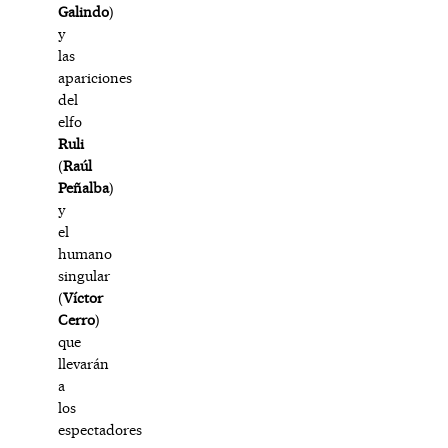
Galindo
)
y
las
apariciones
del
elfo
Ruli
(
Raúl
Peñalba
)
y
el
humano
singular
(
Víctor
Cerro
)
que
llevarán
a
los
espectadores