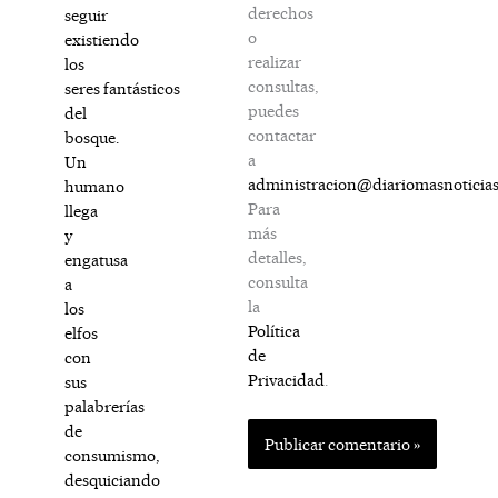
derechos
seguir
o
existiendo
realizar
los
consultas,
seres fantásticos
puedes
del
contactar
bosque.
a
Un
administracion@diariomasnoticia
humano
Para
llega
más
y
detalles,
engatusa
consulta
a
la
los
Política
elfos
de
con
Privacidad
.
sus
palabrerías
de
consumismo,
desquiciando