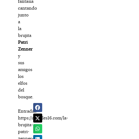
fantasía
cantando
junto
a
la
brujita
Patri
Zenner
y
sus
amigos
los
elfos
del
bosque.
Entradas:
https://arapiles16.com/la-
brujita-
patri-
zenner-