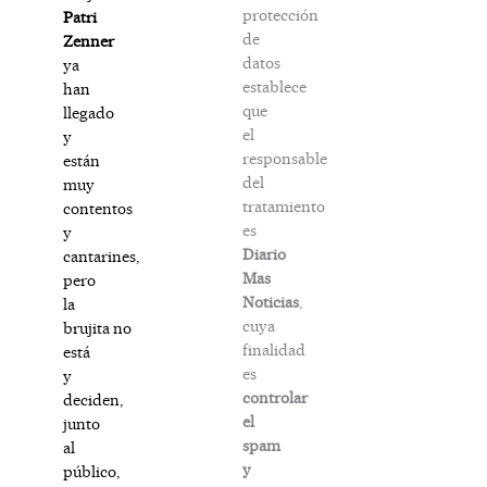
protección
Patri
de
Zenner
datos
ya
establece
han
que
llegado
el
y
responsable
están
del
muy
tratamiento
contentos
es
y
Diario
cantarines,
Mas
pero
Noticias
,
la
cuya
brujita no
finalidad
está
es
y
controlar
deciden,
el
junto
spam
al
y
público,