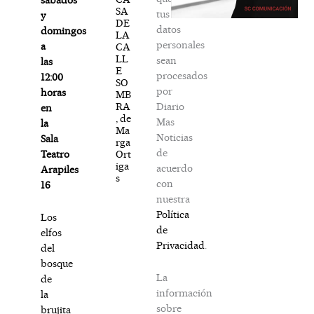
SA
tus
y
DE
datos
domingos
LA
personales
a
CA
LL
sean
las
E
procesados
12:00
SO
por
horas
MB
Diario
RA
en
, de
Mas
la
Ma
Noticias
Sala
rga
de
Ort
Teatro
iga
acuerdo
Arapiles
s
con
16
nuestra
Política
Los
de
elfos
Privacidad
.
del
bosque
La
de
información
la
sobre
brujita